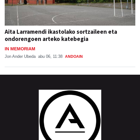
Aita Larramendi ikastolako sortzaileen eta
ondorengoen arteko katebegia
IN MEMORIAM
Jon Ander Ubeda
abu 06, 11:38
ANDOAIN