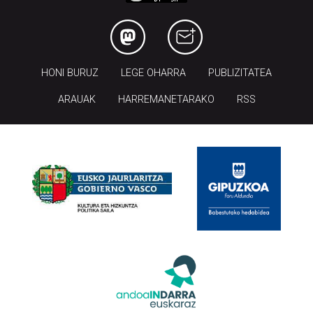
HONI BURUZ
LEGE OHARRA
PUBLIZITATEA
ARAUAK
HARREMANETARAKO
RSS