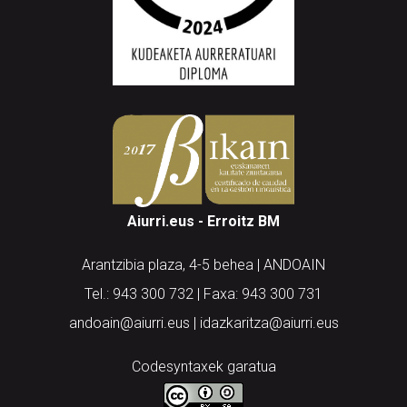
Aiurri.eus - Erroitz BM
Arantzibia plaza, 4-5 behea | ANDOAIN
Tel.: 943 300 732 | Faxa: 943 300 731
andoain@aiurri.eus | idazkaritza@aiurri.eus
Codesyntaxek garatua