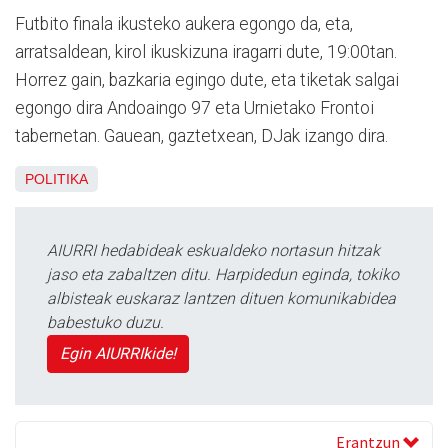
Futbito finala ikusteko aukera egongo da, eta,
arratsaldean, kirol ikuskizuna iragarri dute, 19:00tan.
Horrez gain, bazkaria egingo dute, eta tiketak salgai
egongo dira Andoaingo 97 eta Urnietako Frontoi
tabernetan. Gauean, gaztetxean, DJak izango dira.
POLITIKA
AIURRI hedabideak eskualdeko nortasun hitzak
jaso eta zabaltzen ditu. Harpidedun eginda, tokiko
albisteak euskaraz lantzen dituen komunikabidea
babestuko duzu.
Egin AIURRIkide!
Erantzun