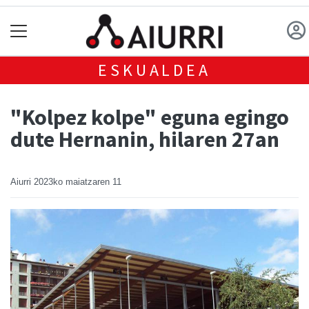
ESKUALDEA
"Kolpez kolpe" eguna egingo
dute Hernanin, hilaren 27an
Aiurri
2023ko maiatzaren 11