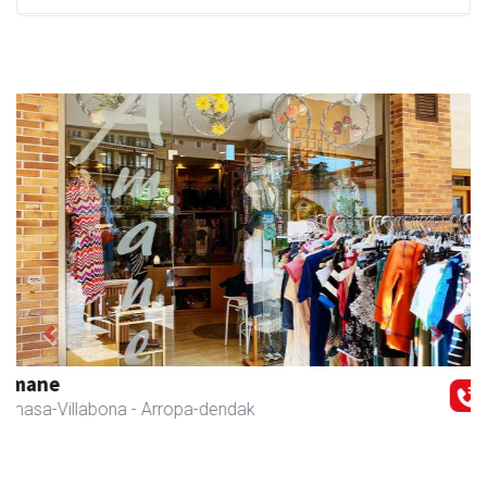
Previous
Next
Txindoki taberna
Andoain
-