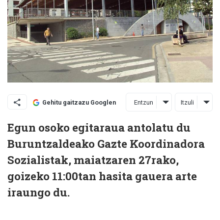
Entzun
Itzuli
Gehitu gaitzazu Googlen
Egun osoko egitaraua antolatu du
Buruntzaldeako Gazte Koordinadora
Sozialistak, maiatzaren 27rako,
goizeko 11:00tan hasita gauera arte
iraungo du.