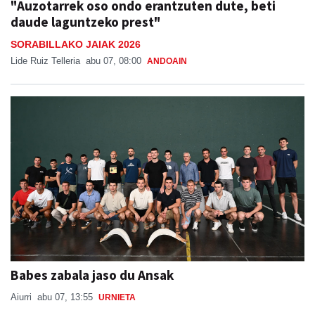
"Auzotarrek oso ondo erantzuten dute, beti
daude laguntzeko prest"
SORABILLAKO JAIAK 2026
Lide Ruiz Telleria
abu 07, 08:00
ANDOAIN
Babes zabala jaso du Ansak
Aiurri
abu 07, 13:55
URNIETA