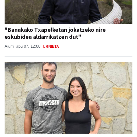
"Banakako Txapelketan jokatzeko nire
eskubidea aldarrikatzen dut"
Aiurri
abu 07, 12:00
URNIETA