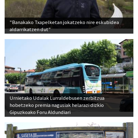
"Banakako Txapelketan jokatzeko nire eskubidea
aldarrikatzen dut"
Urnietako Udalak Lurraldebusen zerbitzua
hobetzeko premia nagusiak helarazi dizkio
Gipuzkoako Foru Aldundiari