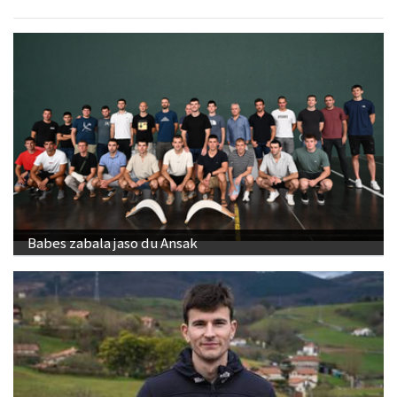
Babes zabala jaso du Ansak