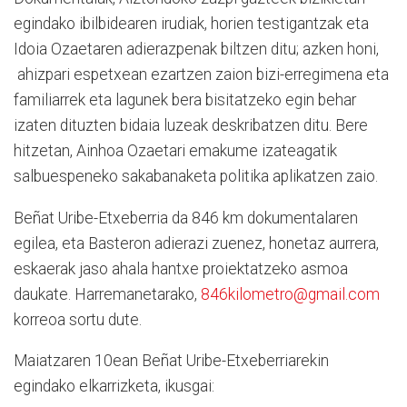
egindako ibilbidearen irudiak, horien testigantzak eta
Idoia Ozaetaren adierazpenak biltzen ditu; azken honi,
ahizpari espetxean ezartzen zaion bizi-erregimena eta
familiarrek eta lagunek bera bisitatzeko egin behar
izaten dituzten bidaia luzeak deskribatzen ditu. Bere
hitzetan, Ainhoa Ozaetari emakume izateagatik
salbuespeneko sakabanaketa politika aplikatzen zaio.
Beñat Uribe-Etxeberria da 846 km dokumentalaren
egilea, eta Basteron adierazi zuenez, honetaz aurrera,
eskaerak jaso ahala hantxe proiektatzeko asmoa
daukate. Harremanetarako,
846kilometro@gmail.com
korreoa sortu dute.
Maiatzaren 10ean Beñat Uribe-Etxeberriarekin
egindako elkarrizketa, ikusgai: