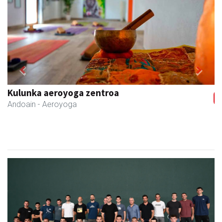
Previous
Next
Kulunka aeroyoga zentroa
Andoain
- Aeroyoga