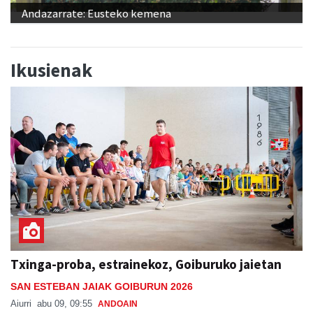
Andazarrate: Eusteko kemena
Ikusienak
Txinga-proba, estrainekoz, Goiburuko jaietan
SAN ESTEBAN JAIAK GOIBURUN 2026
Aiurri
abu 09, 09:55
ANDOAIN