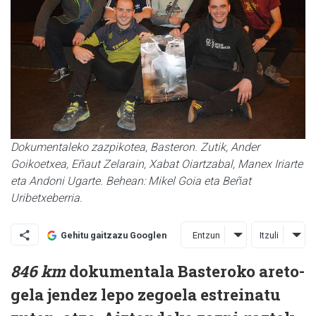
Dokumentaleko zazpikotea, Basteron. Zutik, Ander
Goikoetxea, Eñaut Zelarain, Xabat Oiartzabal, Manex Iriarte
eta Andoni Ugarte. Behean: Mikel Goia eta Beñat
Uribetxeberria.
Entzun
Itzuli
Gehitu gaitzazu Googlen
846 km
dokumentala Basteroko areto-
gela jendez lepo zegoela estreinatu