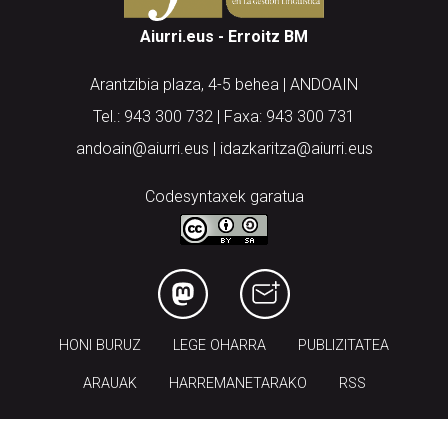
Aiurri.eus - Erroitz BM
Arantzibia plaza, 4-5 behea | ANDOAIN
Tel.: 943 300 732 | Faxa: 943 300 731
andoain@aiurri.eus | idazkaritza@aiurri.eus
Codesyntaxek garatua
HONI BURUZ
LEGE OHARRA
PUBLIZITATEA
ARAUAK
HARREMANETARAKO
RSS