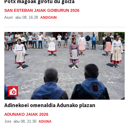
Potx magoak girotu du goiza
SAN ESTEBAN JAIAK GOIBURUN 2026
Aiurri
abu 08, 16:28
ANDOAIN
Adinekoei omenaldia Adunako plazan
ADUNAKO JAIAK 2026
Joni
abu 08, 21:30
ADUNA