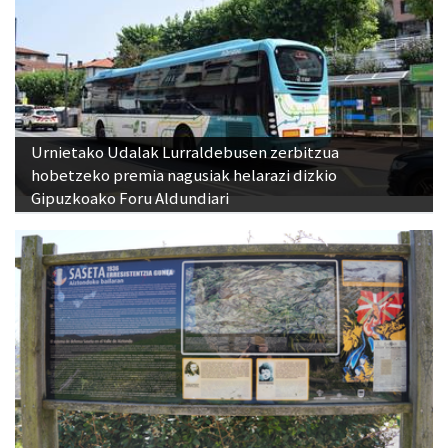
Urnietako Udalak Lurraldebusen zerbitzua
hobetzeko premia nagusiak helarazi dizkio
Gipuzkoako Foru Aldundiari