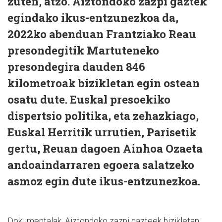
zuten, atzo. Aiztondoko zazpi gaztek
egindako ikus-entzunezkoa da,
2022ko abenduan Frantziako Reau
presondegitik Martuteneko
presondegira dauden 846
kilometroak bizikletan egin ostean
osatu dute. Euskal presoekiko
dispertsio politika, eta zehazkiago,
Euskal Herritik urrutien, Parisetik
gertu, Reuan dagoen Ainhoa Ozaeta
andoaindarraren egoera salatzeko
asmoz egin dute ikus-entzunezkoa.
Dokumentalak, Aiztondoko zazpi gazteek bizikletan