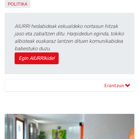
POLITIKA
AIURRI hedabideak eskualdeko nortasun hitzak
jaso eta zabaltzen ditu. Harpidedun eginda, tokiko
albisteak euskaraz lantzen dituen komunikabidea
babestuko duzu.
Egin AIURRIkide!
Erantzun