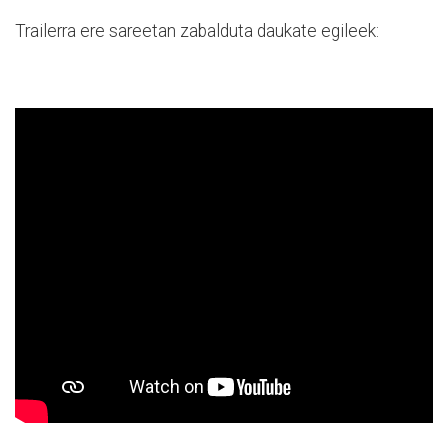
Trailerra ere sareetan zabalduta daukate egileek: