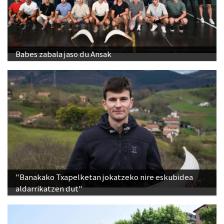
Babes zabala jaso du Ansak
"Banakako Txapelketan jokatzeko nire eskubidea
aldarrikatzen dut"