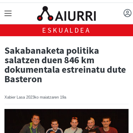
ESKUALDEA
Sakabanaketa politika
salatzen duen 846 km
dokumentala estreinatu dute
Basteron
Xabier Lasa
2023ko maiatzaren 19a