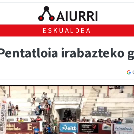
ESKUALDEA
 Pentatloia irabazteko