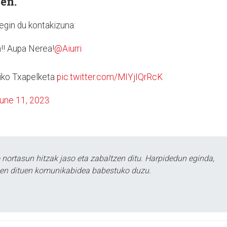
zen.
egin du kontakizuna:
!! Aupa Nerea!
@Aiurri
riko Txapelketa
pic.twitter.com/MIYjIQrRcK
une 11, 2023
ortasun hitzak jaso eta zabaltzen ditu. Harpidedun eginda,
tzen dituen komunikabidea babestuko duzu.