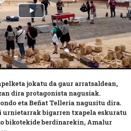
pelketa jokatu da gaur arratsaldean,
zan dira protagonista nagusiak.
ondo eta Beñat Telleria nagusitu dira.
i urnietarrak bigarren txapela eskuratu
ko bikotekide berdinarekin, Amalur