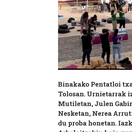
Binakako Pentatloi txa
Tolosan. Urnietarrak i
Mutiletan, Julen Gabir
Nesketan, Nerea Arrut
du proba honetan. Iaz