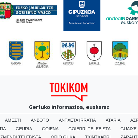
Gertuko informazioa, euskaraz
AMEZTI
ANBOTO
ANTXETA IRRATIA
ATARIA
AZP
TIA
GEURIA
GOIENA
GOIERRI TELEBISTA
GUAIXE
IZMENDI TELEBISTA
ORIO GUKA
TXINTXARRI
ZARAUT