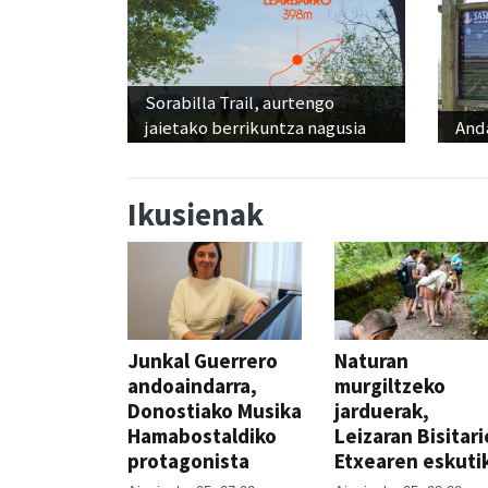
Sorabilla Trail, aurtengo
jaietako berrikuntza nagusia
And
Ikusienak
Junkal Guerrero
Naturan
andoaindarra,
murgiltzeko
Donostiako Musika
jarduerak,
Hamabostaldiko
Leizaran Bisitar
protagonista
Etxearen eskuti