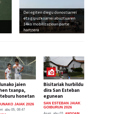
Dei egiten diegu donostiarrei
eta gipuzkoarrei abuztuaren
14ko mobilizazioan parte
hartzera
unako jaien
Bisitariak hurbildu
hen txanpa,
dira San Esteban
steburu honetan
egunean
SAN ESTEBAN JAIAK
UNAKO JAIAK 2026
GOIBURUN 2026
rri
abu 05, 08:47
Aiurri
abu 03
ANDOAIN