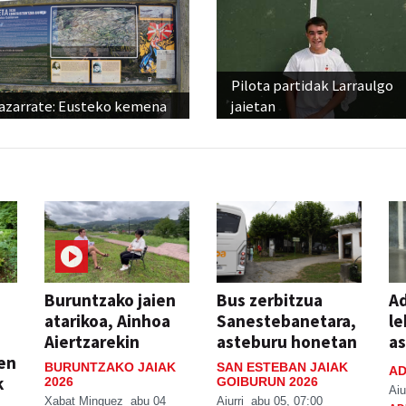
Pilota partidak Larraulgo
azarrate: Eusteko kemena
jaietan
Buruntzako jaien
Bus zerbitzua
Ad
atarikoa, Ainhoa
Sanestebanetara,
le
Aiertzarekin
asteburu honetan
a
ien
BURUNTZAKO JAIAK
SAN ESTEBAN JAIAK
AD
k
2026
GOIBURUN 2026
Aiu
Xabat Minguez
abu 04
Aiurri
abu 05, 07:00