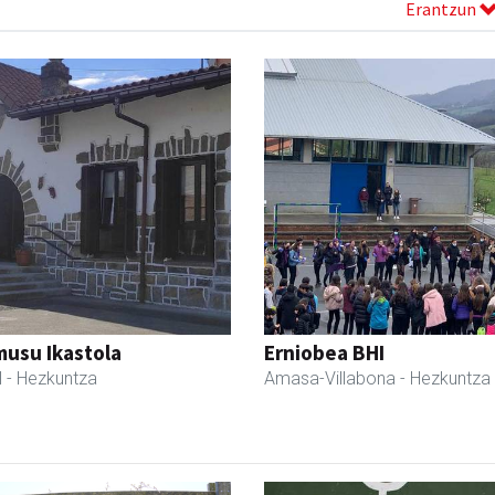
Erantzun
usu Ikastola
Erniobea BHI
l
- Hezkuntza
Amasa-Villabona
- Hezkuntza