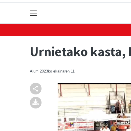
Urnietako kasta,
Aiurri
2023ko ekainaren 11