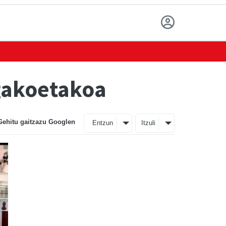
 gakoetakoa
Gehitu gaitzazu Googlen
Entzun
Itzuli