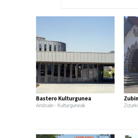
Bastero Kulturgunea
Zubim
Andoain
- Kulturguneak
Zizurki