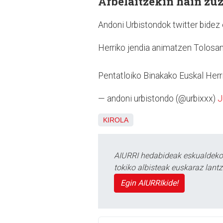
Arbelaitzekin hain zu
Andoni Urbistondok twitter bidez 
Herriko jendia animatzen Tolosan
Pentatloiko Binakako Euskal Her
— andoni urbistondo (@urbixxx)
J
KIROLA
AIURRI hedabideak eskualdeko n
tokiko albisteak euskaraz lan
Egin AIURRIkide!