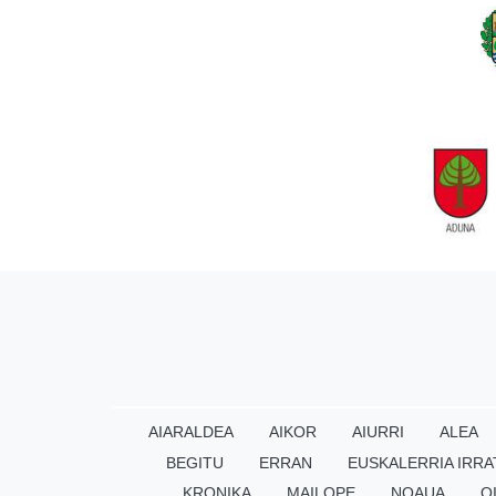
AIARALDEA
AIKOR
AIURRI
ALEA
BEGITU
ERRAN
EUSKALERRIA IRRA
KRONIKA
MAILOPE
NOAUA
O