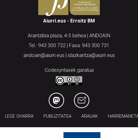
Aiurri.eus - Erroitz BM
Arantzibia plaza, 4-5 behea | ANDOAIN
Tel.: 943 300 732 | Faxa: 943 300 731
andoain@aiurri.eus | idazkaritza@aiurri.eus
Codesyntaxek garatua
LEGE OHARRA
PUBLIZITATEA
ARAUAK
HARREMANET