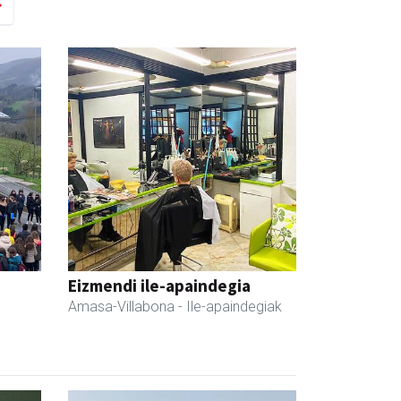
Eizmendi ile-apaindegia
Amasa-Villabona
- Ile-apaindegiak