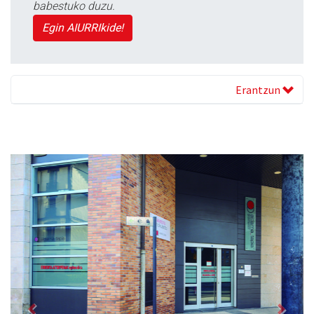
babestuko duzu.
Egin AIURRIkide!
Erantzun