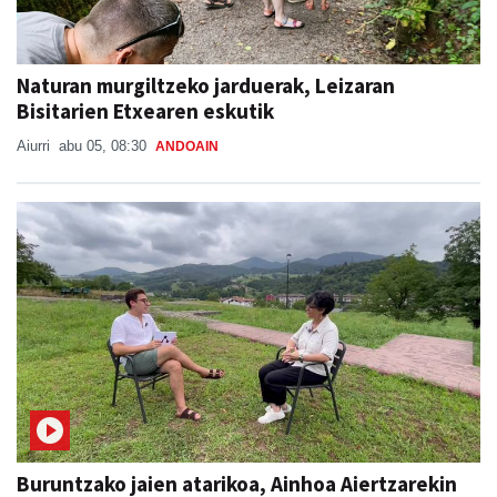
Naturan murgiltzeko jarduerak, Leizaran
Bisitarien Etxearen eskutik
Aiurri
abu 05, 08:30
ANDOAIN
Buruntzako jaien atarikoa, Ainhoa Aiertzarekin