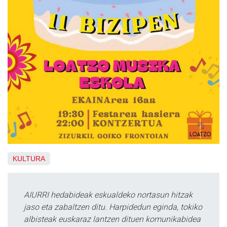
KULTURA
AIURRI hedabideak eskualdeko nortasun hitzak
jaso eta zabaltzen ditu. Harpidedun eginda, tokiko
albisteak euskaraz lantzen dituen komunikabidea