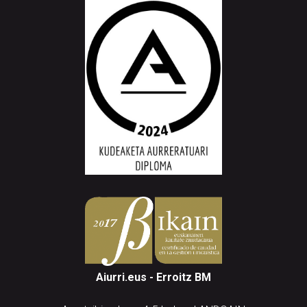
Aiurri.eus - Erroitz BM