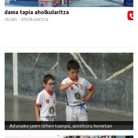
Previous
Next
Arruti gozotegia
Andoain
- Gozotegiak
Adunako jaien lehen txanpa, asteburu honetan