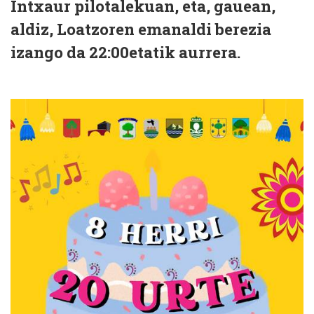
Intxaur pilotalekuan, eta, gauean,
aldiz, Loatzoren emanaldi berezia
izango da 22:00etatik aurrera.