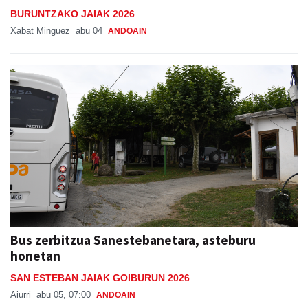
BURUNTZAKO JAIAK 2026
Xabat Minguez
abu 04
ANDOAIN
Bus zerbitzua Sanestebanetara, asteburu
honetan
SAN ESTEBAN JAIAK GOIBURUN 2026
Aiurri
abu 05, 07:00
ANDOAIN