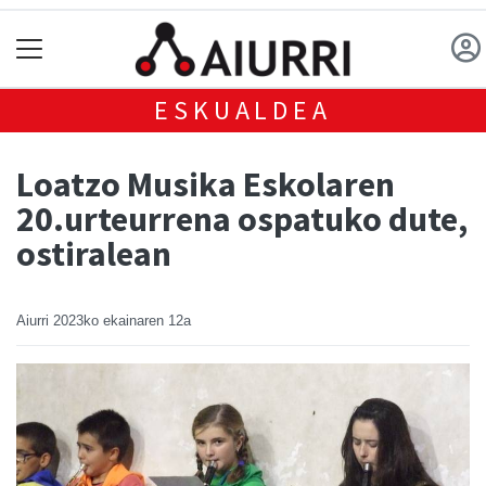
ESKUALDEA
Loatzo Musika Eskolaren
20.urteurrena ospatuko dute,
ostiralean
Aiurri
2023ko ekainaren 12a