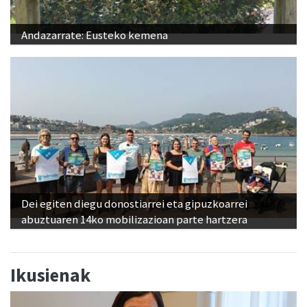
Andazarrate: Eusteko kemena
Dei egiten diegu donostiarrei eta gipuzkoarrei
abuztuaren 14ko mobilizazioan parte hartzera
Ikusienak