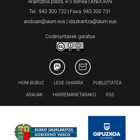
Arantzibia plaza, 4-5 behea | ANDOAIN
Tel.: 943 300 732 | Faxa: 943 300 731
andoain@aiurri.eus | idazkaritza@aiurri.eus
Codesyntaxek garatua
HONI BURUZ
LEGE OHARRA
PUBLIZITATEA
ARAUAK
HARREMANETARAKO
RSS