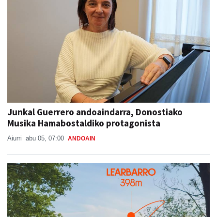
Junkal Guerrero andoaindarra, Donostiako
Musika Hamabostaldiko protagonista
Aiurri
abu 05, 07:00
ANDOAIN