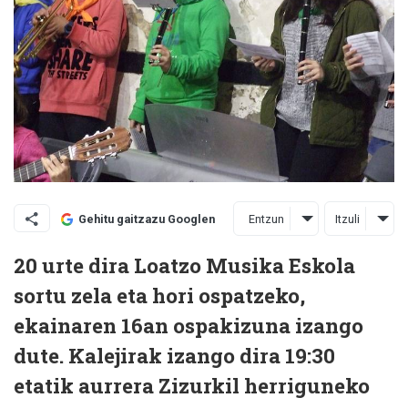
Entzun
Itzuli
Gehitu gaitzazu Googlen
20 urte dira Loatzo Musika Eskola
sortu zela eta hori ospatzeko,
ekainaren 16an ospakizuna izango
dute. Kalejirak izango dira 19:30
etatik aurrera Zizurkil herriguneko