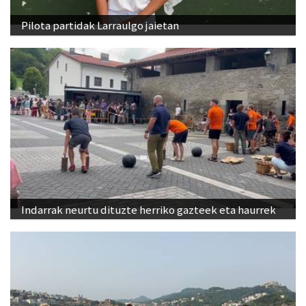
Pilota partidak Larraulgo jaietan
Indarrak neurtu dituzte herriko gazteek eta haurrek