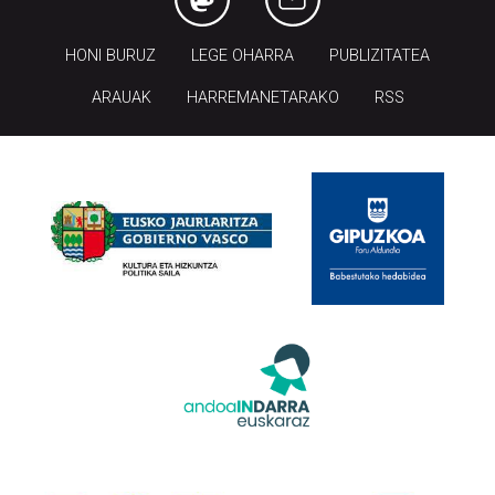
HONI BURUZ
LEGE OHARRA
PUBLIZITATEA
ARAUAK
HARREMANETARAKO
RSS