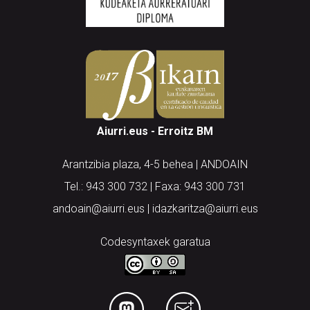
Aiurri.eus - Erroitz BM
Arantzibia plaza, 4-5 behea | ANDOAIN
Tel.: 943 300 732 | Faxa: 943 300 731
andoain@aiurri.eus | idazkaritza@aiurri.eus
Codesyntaxek garatua