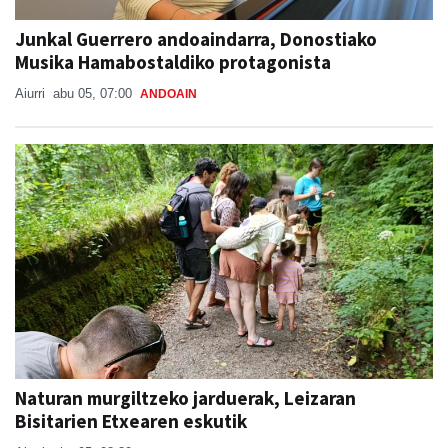
Junkal Guerrero andoaindarra, Donostiako
Musika Hamabostaldiko protagonista
Aiurri
abu 05, 07:00
ANDOAIN
Naturan murgiltzeko jarduerak, Leizaran
Bisitarien Etxearen eskutik