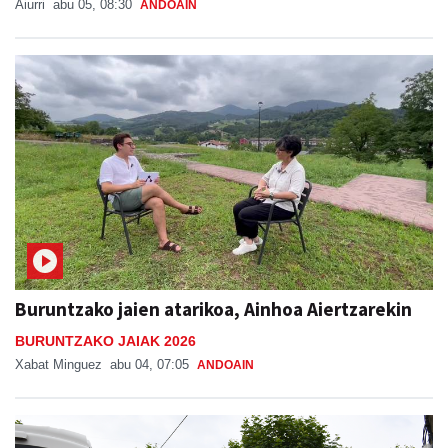
Aiurri
abu 05, 08:30
ANDOAIN
Buruntzako jaien atarikoa, Ainhoa Aiertzarekin
BURUNTZAKO JAIAK 2026
Xabat Minguez
abu 04, 07:05
ANDOAIN