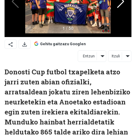
Gehitu gaitzazu Googlen
Entzun
Itzuli
Donosti Cup futbol txapelketa atzo
jarri zuten abian ofizialki,
arratsaldean jokatu ziren lehenbiziko
neurketekin eta Anoetako estadioan
egin zuten irekiera ekitaldiarekin.
Munduko hainbat herrialdetatik
heldutako 865 talde ariko dira lehian