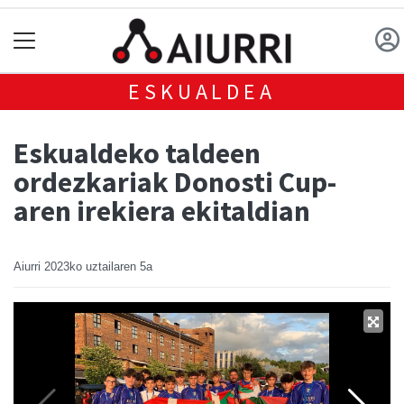
ESKUALDEA
Eskualdeko taldeen
ordezkariak Donosti Cup-
aren irekiera ekitaldian
Aiurri
2023ko uztailaren 5a