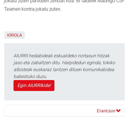
jokatu zuten partiduen zenbait irudi. Bi taldeek Madrilgo CSF
Tearnen kontra jokatu zuten.
KIROLA
AIURRI hedabideak eskualdeko nortasun hitzak
jaso eta zabaltzen ditu. Harpidedun eginda, tokiko
albisteak euskaraz lantzen dituen komunikabidea
babestuko duzu.
Egin AIURRIkide!
Erantzun