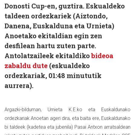
Donosti Cup-en, guztira. Eskualdeko
taldeen ordezkariek (Aiztondo,
Danena, Euskalduna eta Urnieta)
Anoetako ekitaldian egin zen
desfilean hartu zuten parte.
Antolatzaileek ekitaldiko
bideoa
zabaldu dute
(eskualdeko
ordezkariak, 01:48 minututik
aurrera).
Argazki-bilduman, Urnieta K.E.ko eta Euskaldunako
ordezkariak Anoetan ageri dira, eta baita ere, Euskaldunako
bi taldeek (kadetea eta jubenila) Pasai Antxon arratsaldean