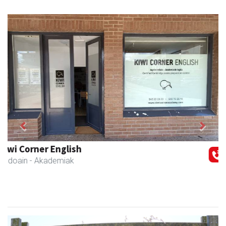
Previous
Next
Guria
Urnieta
- Jatetxeak