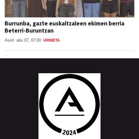
Burrunba, gazte euskaltzaleen ekimen berria
Beterri-Buruntzan
Aiurri
abu 07, 07:00
URNIETA