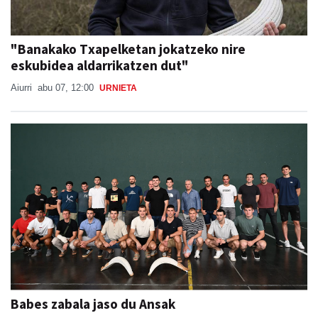
"Banakako Txapelketan jokatzeko nire
eskubidea aldarrikatzen dut"
Aiurri
abu 07, 12:00
URNIETA
Babes zabala jaso du Ansak