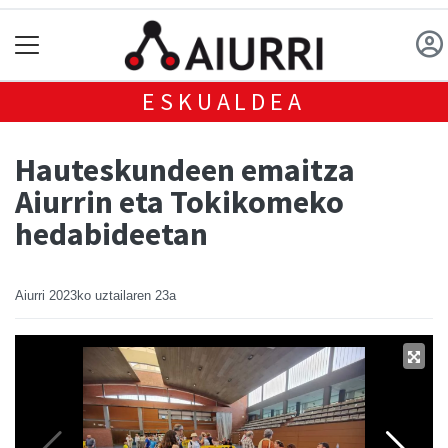
ESKUALDEA
Hauteskundeen emaitza
Aiurrin eta Tokikomeko
hedabideetan
Aiurri
2023ko uztailaren 23a