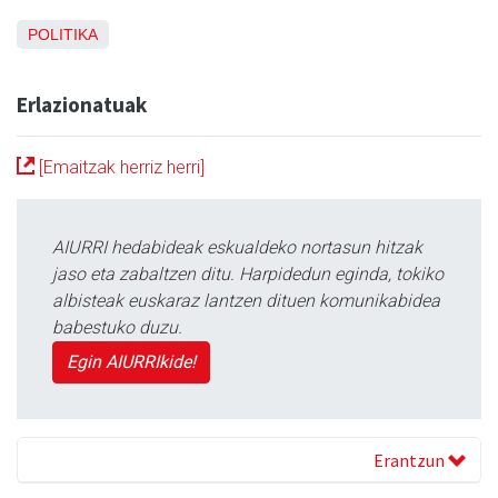
POLITIKA
Erlazionatuak
[Emaitzak herriz herri]
AIURRI hedabideak eskualdeko nortasun hitzak
jaso eta zabaltzen ditu. Harpidedun eginda, tokiko
albisteak euskaraz lantzen dituen komunikabidea
babestuko duzu.
Egin AIURRIkide!
Erantzun