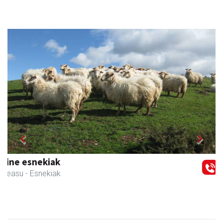
Previous
Next
Aranburu aholkularitza
Andoain
- Aholkularitza