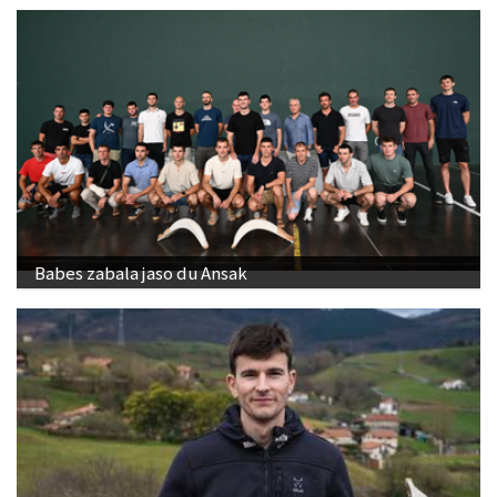
Babes zabala jaso du Ansak