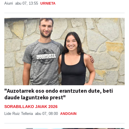
Aiurri
abu 07, 13:55
URNIETA
"Auzotarrek oso ondo erantzuten dute, beti
daude laguntzeko prest"
SORABILLAKO JAIAK 2026
Lide Ruiz Telleria
abu 07, 08:00
ANDOAIN