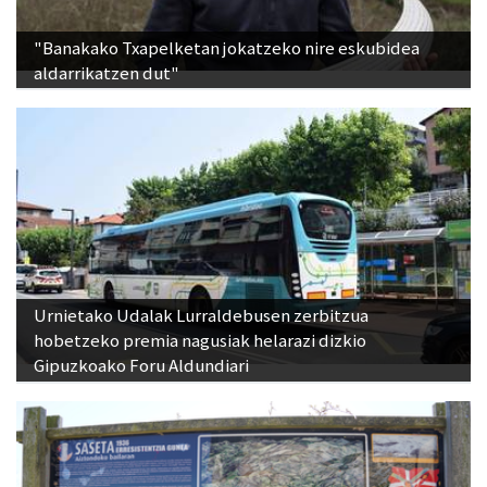
"Banakako Txapelketan jokatzeko nire eskubidea
aldarrikatzen dut"
Urnietako Udalak Lurraldebusen zerbitzua
hobetzeko premia nagusiak helarazi dizkio
Gipuzkoako Foru Aldundiari