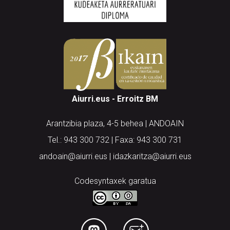
Aiurri.eus - Erroitz BM
Arantzibia plaza, 4-5 behea | ANDOAIN
Tel.: 943 300 732 | Faxa: 943 300 731
andoain@aiurri.eus | idazkaritza@aiurri.eus
Codesyntaxek garatua