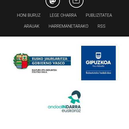
HONI BURUZ
LEGE OHARRA
PUBLIZITATEA
ARAUAK
HARREMANETARAKO
RSS