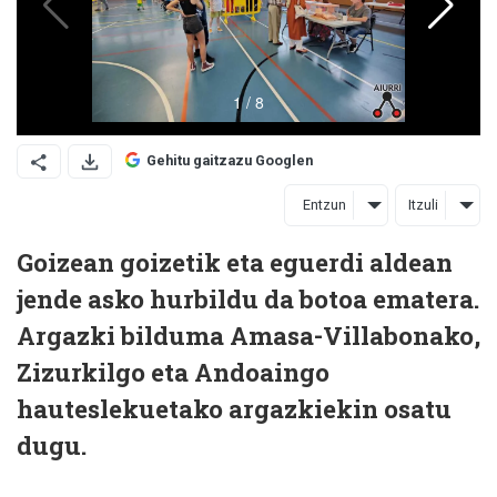
Gehitu gaitzazu Googlen
Entzun
Itzuli
Goizean goizetik eta eguerdi aldean
jende asko hurbildu da botoa ematera.
Argazki bilduma Amasa-Villabonako,
Zizurkilgo eta Andoaingo
hauteslekuetako argazkiekin osatu
dugu.