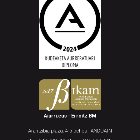
Aiurri.eus - Erroitz BM