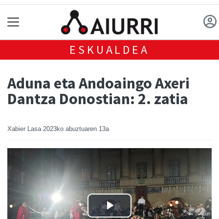
ESKUALDEA
Aduna eta Andoaingo Axeri
Dantza Donostian: 2. zatia
Xabier Lasa
2023ko abuztuaren 13a