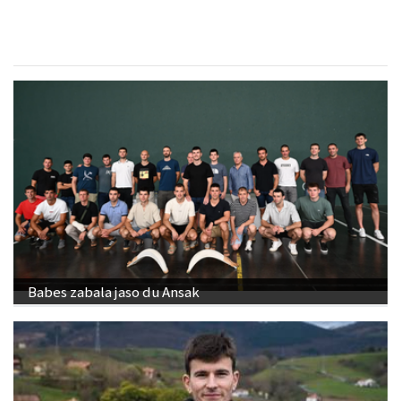
Muazpi harategia
Urnieta
- Harategiak
Babes zabala jaso du Ansak