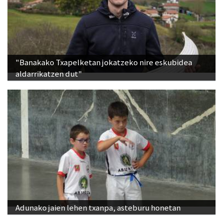
"Banakako Txapelketan jokatzeko nire eskubidea
aldarrikatzen dut"