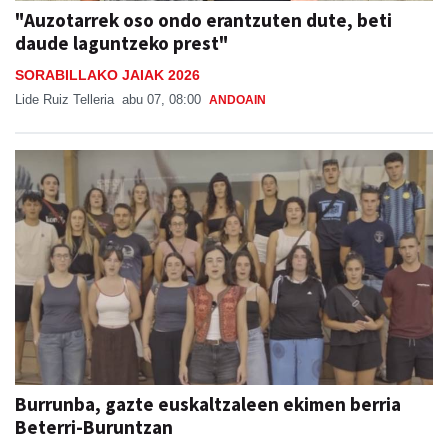
"Auzotarrek oso ondo erantzuten dute, beti
daude laguntzeko prest"
SORABILLAKO JAIAK 2026
Lide Ruiz Telleria
abu 07, 08:00
ANDOAIN
Burrunba, gazte euskaltzaleen ekimen berria