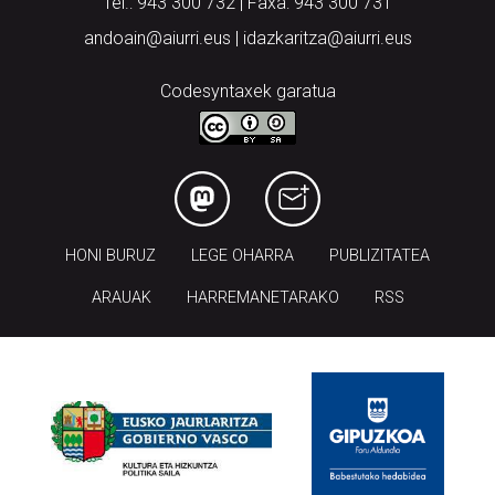
Arantzibia plaza, 4-5 behea | ANDOAIN
Tel.: 943 300 732 | Faxa: 943 300 731
andoain@aiurri.eus | idazkaritza@aiurri.eus
Codesyntaxek garatua
HONI BURUZ
LEGE OHARRA
PUBLIZITATEA
ARAUAK
HARREMANETARAKO
RSS