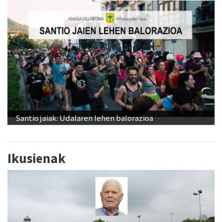
Adunako jaien lehen txanpa, asteburu honetan
Santio jaiak: Udalaren lehen balorazioa
Ikusienak