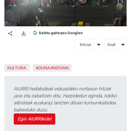
Gehitu gaitzazu Googlen
Entzun
Itzuli
KULTURA
ADUNA
ANDOAIN
AIURRI hedabideak eskualdeko nortasun hitzak
jaso eta zabaltzen ditu. Harpidedun eginda, tokiko
albisteak euskaraz lantzen dituen komunikabidea
babestuko duzu.
Egin AIURRIkide!