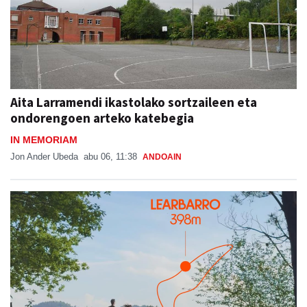
Aita Larramendi ikastolako sortzaileen eta
ondorengoen arteko katebegia
IN MEMORIAM
Jon Ander Ubeda
abu 06, 11:38
ANDOAIN