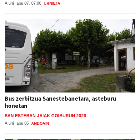
Beterri-Buruntzan
Aiurri
abu 07, 07:00
URNIETA
Bus zerbitzua Sanestebanetara, asteburu
honetan
SAN ESTEBAN JAIAK GOIBURUN 2026
Aiurri
abu 05
ANDOAIN