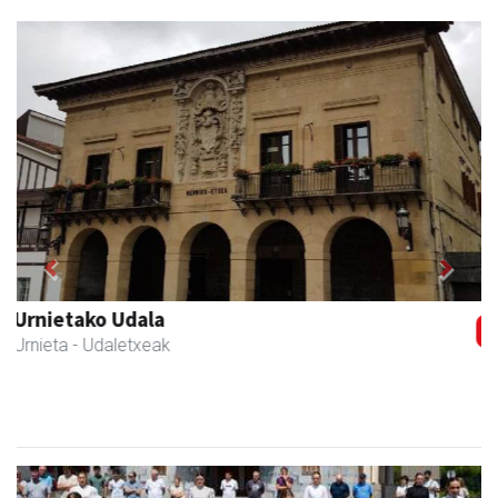
Previous
Next
Zubimusu Ikastola
Amasa-Villabona
- Hezkuntza