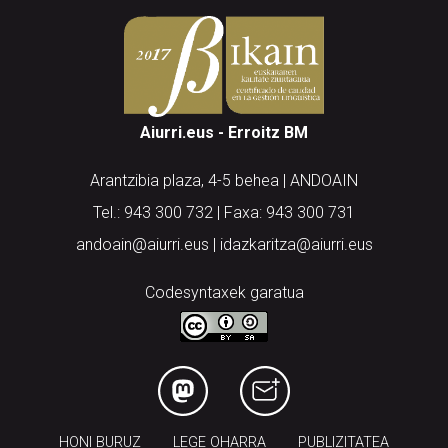
Aiurri.eus - Erroitz BM
Arantzibia plaza, 4-5 behea | ANDOAIN
Tel.: 943 300 732 | Faxa: 943 300 731
andoain@aiurri.eus | idazkaritza@aiurri.eus
Codesyntaxek garatua
HONI BURUZ
LEGE OHARRA
PUBLIZITATEA