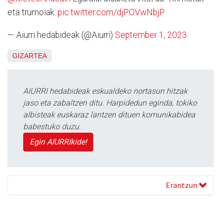
eta trumoiak:
pic.twitter.com/djPOVwNbjP
— Aiurri hedabideak (@Aiurri)
September 1, 2023
GIZARTEA
AIURRI hedabideak eskualdeko nortasun hitzak
jaso eta zabaltzen ditu. Harpidedun eginda, tokiko
albisteak euskaraz lantzen dituen komunikabidea
babestuko duzu.
Egin AIURRIkide!
Erantzun