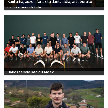
Kantujira, auzo-afaria eta dantzaldia, asteburuko
ospakizunei ekiteko
Babes zabala jaso du Ansak