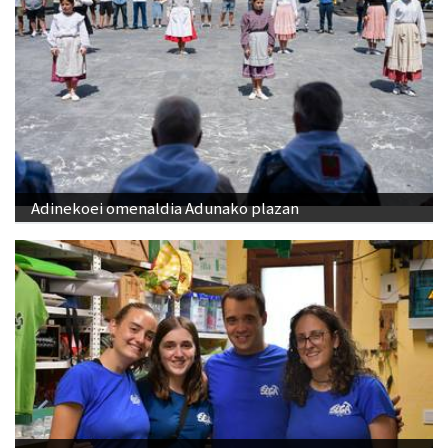
Adinekoei omenaldia Adunako plazan