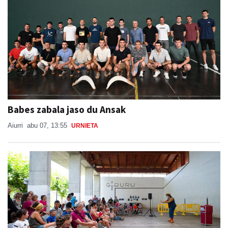
Babes zabala jaso du Ansak
Aiurri
abu 07, 13:55
URNIETA