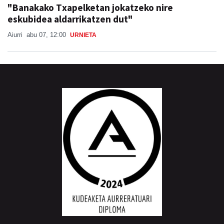
"Banakako Txapelketan jokatzeko nire
eskubidea aldarrikatzen dut"
Aiurri
abu 07, 12:00
URNIETA