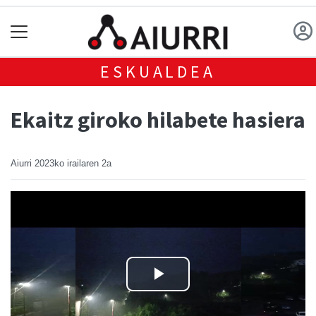
ESKUALDEA
Ekaitz giroko hilabete hasiera
Aiurri
2023ko irailaren 2a