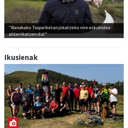
"Banakako Txapelketan jokatzeko nire eskubidea
aldarrikatzen dut"
Ikusienak