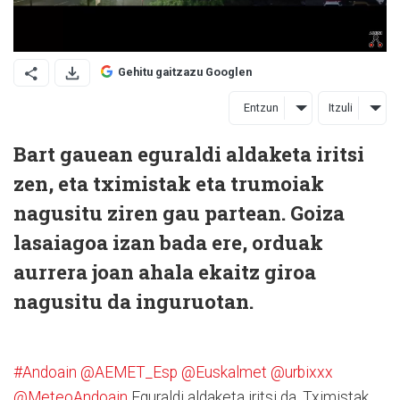
Gehitu gaitzazu Googlen
Entzun
Itzuli
Bart gauean eguraldi aldaketa iritsi
zen, eta tximistak eta trumoiak
nagusitu ziren gau partean. Goiza
lasaiagoa izan bada ere, orduak
aurrera joan ahala ekaitz giroa
nagusitu da inguruotan.
#Andoain
@AEMET_Esp
@Euskalmet
@urbixxx
@MeteoAndoain
Eguraldi aldaketa iritsi da. Tximistak