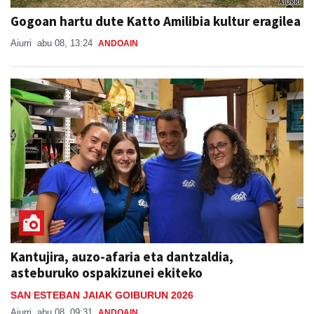
Gogoan hartu dute Katto Amilibia kultur eragilea
Aiurri
abu 08, 13:24
ANDOAIN
Kantujira, auzo-afaria eta dantzaldia,
asteburuko ospakizunei ekiteko
SAN ESTEBAN JAIAK GOIBURUN 2026
Aiurri
abu 08, 09:31
ANDOAIN