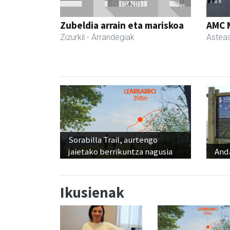
Zubeldia arrain eta mariskoa
AMC 
Zizurkil
- Arrandegiak
Astea
Sorabilla Trail, aurtengo
jaietako berrikuntza nagusia
And
Ikusienak