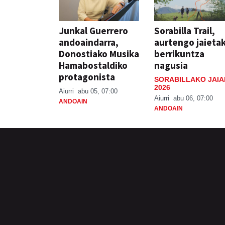
Junkal Guerrero
Sorabilla Trail,
andoaindarra,
aurtengo jaieta
Donostiako Musika
berrikuntza
Hamabostaldiko
nagusia
protagonista
SORABILLAKO JAIA
2026
Aiurri
abu 05, 07:00
Aiurri
abu 06, 07:00
ANDOAIN
ANDOAIN