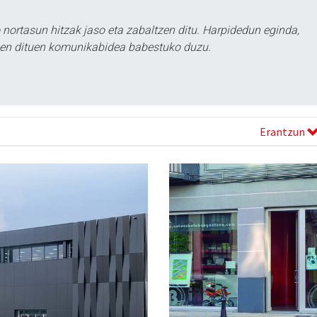
ortasun hitzak jaso eta zabaltzen ditu. Harpidedun eginda,
tzen dituen komunikabidea babestuko duzu.
Erantzun