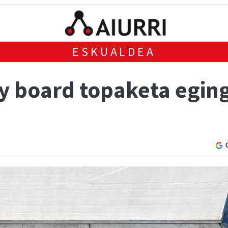
ESKUALDEA
dy board topaketa egin