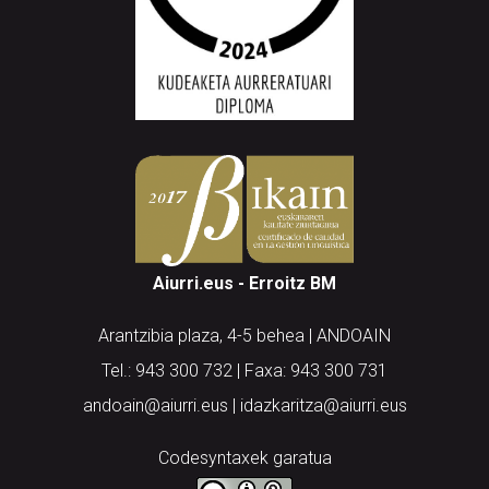
Aiurri.eus - Erroitz BM
Arantzibia plaza, 4-5 behea | ANDOAIN
Tel.: 943 300 732 | Faxa: 943 300 731
andoain@aiurri.eus | idazkaritza@aiurri.eus
Codesyntaxek garatua