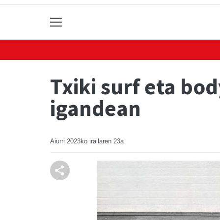
Txiki surf eta bo
igandean
Aiurri
2023ko irailaren 23a