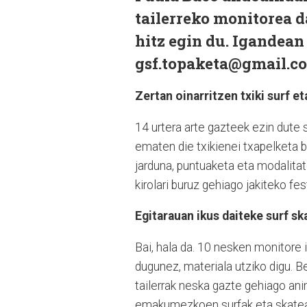
tailerreko monitorea d
hitz egin du. Igandean
gsf.topaketa@gmail.c
Zertan oinarritzen txiki surf e
14 urtera arte gazteek ezin dute 
ematen die txikienei txapelketa b
jarduna, puntuaketa eta modalitat
kirolari buruz gehiago jakiteko 
Egitarauan ikus daiteke surf sk
Bai, hala da. 10 nesken monitore
dugunez, materiala utziko digu. Be
tailerrak neska gazte gehiago an
emakumezkoen surfak eta skateak 