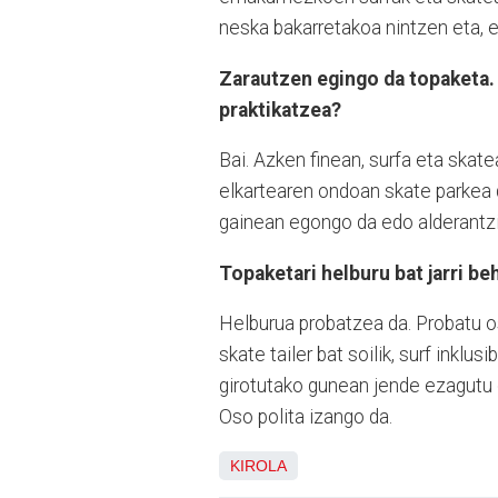
neska bakarretakoa nintzen eta, e
Zarautzen egingo da topaketa. 
praktikatzea?
Bai. Azken finean, surfa eta skate
elkartearen ondoan skate parkea d
gainean egongo da edo alderantzi
Topaketari helburu bat jarri be
Helburua probatzea da. Probatu o
skate tailer bat soilik, surf ink
girotutako gunean jende ezagutu 
Oso polita izango da.
KIROLA