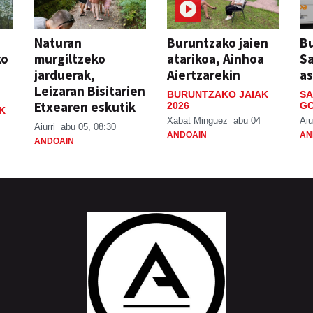
Naturan
Buruntzako jaien
Bu
ko
murgiltzeko
atarikoa, Ainhoa
S
jarduerak,
Aiertzarekin
a
Leizaran Bisitarien
BURUNTZAKO JAIAK
SA
Etxearen eskutik
2026
GO
K
Xabat Minguez
abu 04
Aiu
Aiurri
abu 05, 08:30
ANDOAIN
AN
ANDOAIN