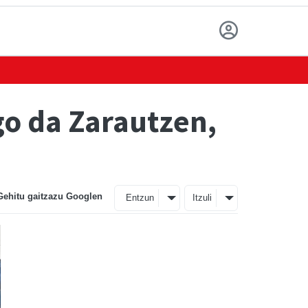
go da Zarautzen,
Gehitu gaitzazu Googlen
Entzun
Itzuli