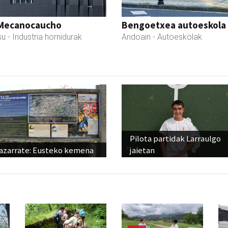
Mecanocaucho
Bengoetxea autoeskola
su
- Industria hornidurak
Andoain
- Autoeskolak
Pilota partidak Larraulgo
azarrate: Eusteko kemena
jaietan