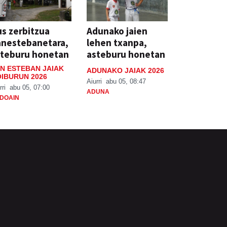
s zerbitzua
Adunako jaien
anestebanetara,
lehen txanpa,
steburu honetan
asteburu honetan
N ESTEBAN JAIAK
ADUNAKO JAIAK 2026
IBURUN 2026
Aiurri
abu 05, 08:47
rri
abu 05, 07:00
ADUNA
DOAIN