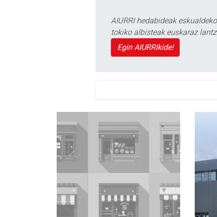
AIURRI hedabideak eskualdeko n
tokiko albisteak euskaraz lan
Egin AIURRIkide!