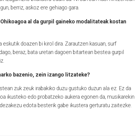
gun, berriz, askoz ere gehiago gara.
Ohikoagoa al da gurpil gaineko modalitateak kostan
a eskutik doazen bi kirol dira. Zarautzen kasuan, surf
ago, beraz, bata uretan dagoen bitartean bestea gurpil
z.
harko bazenio, zein izango litzateke?
stean zuk zeuk irabakiko duzu gustuko duzun ala ez. Ez da
lusiboa ikusteko edo probatzeko aukera egonen da, musikarekin
dezakezu edota besterik gabe ikustera gerturatu zaitezke.