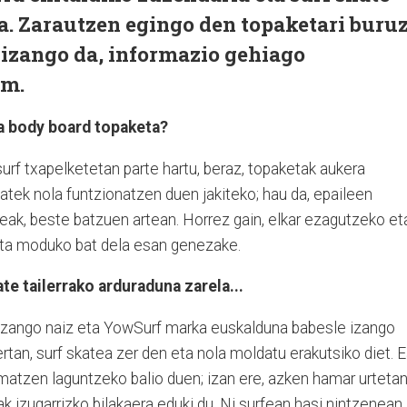
a. Zarautzen egingo den topaketari buru
 izango da, informazio gehiago
om.
ta body board topaketa?
surf txapelketetan parte hartu, beraz, topaketak aukera
atek nola funtzionatzen duen jakiteko; hau da, epaileen
eak, beste batzuen artean. Horrez gain, elkar ezagutzeko et
festa moduko bat dela esan genezake.
ate tailerrako arduraduna zarela...
 izango naiz eta YowSurf marka euskalduna babesle izango
rtan, surf skatea zer den eta nola moldatu erakutsiko diet. 
imatzen laguntzeko balio duen; izan ere, azken hamar urteta
izugarrizko bilakaera eduki du. Ni surfean hasi nintzenean