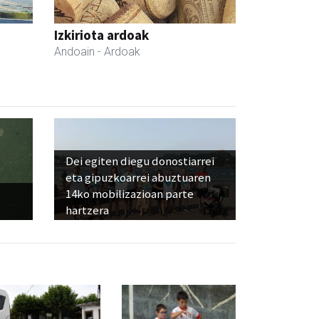
Izkiriota ardoak
Andoain
- Ardoak
Dei egiten diegu donostiarrei
eta gipuzkoarrei abuztuaren
14ko mobilizazioan parte
hartzera