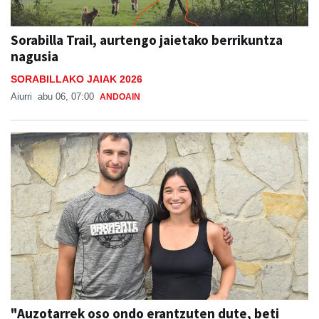
Sorabilla Trail, aurtengo jaietako berrikuntza
nagusia
SORABILLAKO JAIAK 2026
Aiurri
abu 06, 07:00
ANDOAIN
"Auzotarrek oso ondo erantzuten dute, beti