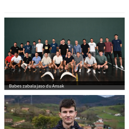
Babes zabala jaso du Ansak