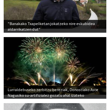
"Banakako Txapelketan jokatzeko nire eskubidea
aldarrikatzen dut"
Lurraldebuseko zerbitzu bereziak, Donostiako Aste
Nagusiko su-artifizialez gozatu ahal izateko