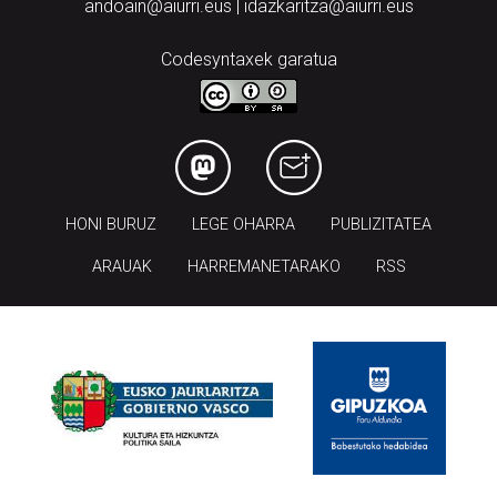
andoain@aiurri.eus | idazkaritza@aiurri.eus
Codesyntaxek garatua
HONI BURUZ
LEGE OHARRA
PUBLIZITATEA
ARAUAK
HARREMANETARAKO
RSS