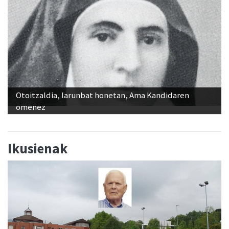
Otoitzaldia, larunbat honetan, Ama Kandidaren
omenez
Ikusienak