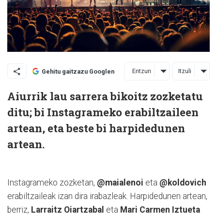
Entzun
Itzuli
Gehitu gaitzazu Googlen
Aiurrik lau sarrera bikoitz zozketatu
ditu; bi Instagrameko erabiltzaileen
artean, eta beste bi harpidedunen
artean.
Instagrameko zozketan,
@maialenoi
eta
@koldovich
erabiltzaileak izan dira irabazleak. Harpidedunen artean,
berriz,
Larraitz Oiartzabal
eta
Mari Carmen
Iztueta