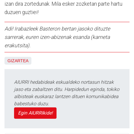
izan dira zortedunak. Mila esker zozketan parte hartu
duzuen guztiei!
Adi! Irabazleek Basteron bertan jasoko dituzte
sarrerak, euren izen-abizenak esanda (karneta
erakutsita).
GIZARTEA
AIURRI hedabideak eskualdeko nortasun hitzak
jaso eta zabaltzen ditu. Harpidedun eginda, tokiko
albisteak euskaraz lantzen dituen komunikabidea
babestuko duzu.
Egin AIURRIkide!