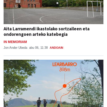
Aita Larramendi ikastolako sortzaileen eta
ondorengoen arteko katebegia
IN MEMORIAM
Jon Ander Ubeda
abu 06, 11:38
ANDOAIN