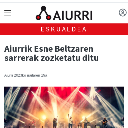
ESKUALDEA
Aiurrik Esne Beltzaren
sarrerak zozketatu ditu
Aiurri
2023ko irailaren 29a