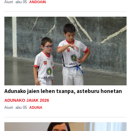
Aiurri
abu 05
ANDOAIN
Adunako jaien lehen txanpa, asteburu honetan
ADUNAKO JAIAK 2026
Aiurri
abu 05
ADUNA