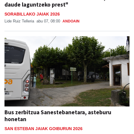
daude laguntzeko prest"
SORABILLAKO JAIAK 2026
Lide Ruiz Telleria
abu 07, 08:00
ANDOAIN
Bus zerbitzua Sanestebanetara, asteburu
honetan
SAN ESTEBAN JAIAK GOIBURUN 2026