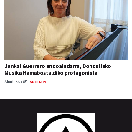
Junkal Guerrero andoaindarra, Donostiako
Musika Hamabostaldiko protagonista
Aiurri
abu 05
ANDOAIN