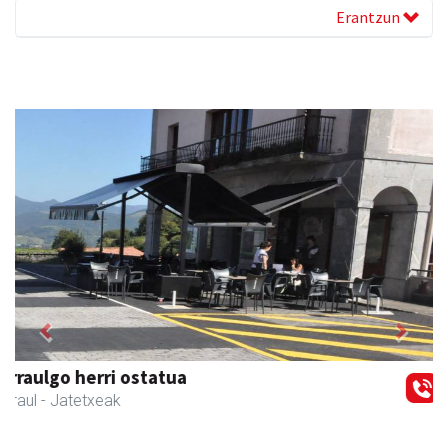
Erantzun
Previous
Next
Javier Iraola harategia
Asteasu
- Harategiak