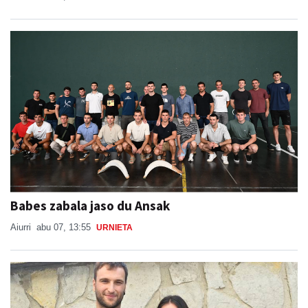
Babes zabala jaso du Ansak
Aiurri
abu 07, 13:55
URNIETA