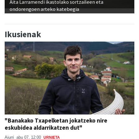
Aita Larramendi ikastolako sortzaileen eta
ondorengoen arteko katebegia
Ikusienak
"Banakako Txapelketan jokatzeko nire
eskubidea aldarrikatzen dut"
Aiurri
abu 07, 12:00
URNIETA