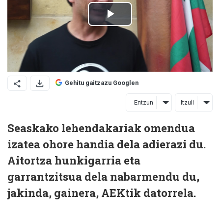
Gehitu gaitzazu Googlen
Entzun
Itzuli
Seaskako lehendakariak omendua
izatea ohore handia dela adierazi du.
Aitortza hunkigarria eta
garrantzitsua dela nabarmendu du,
jakinda, gainera, AEKtik datorrela.