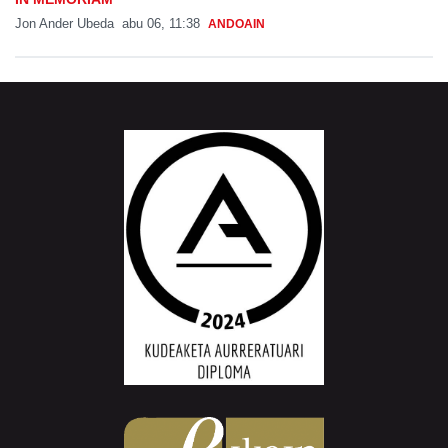
Jon Ander Ubeda
abu 06, 11:38
ANDOAIN