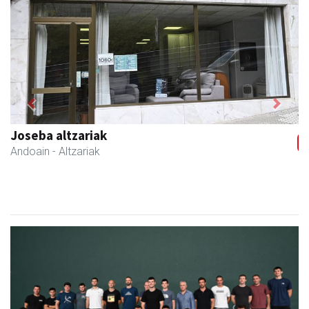
Previous
Next
Ondarreta Ikastetxea
Andoain
- Hezkuntza