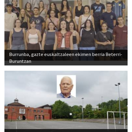
Burrunba, gazte euskaltzaleen ekimen berria Beterri-
Buruntzan