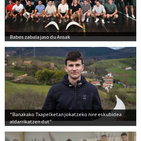
Babes zabala jaso du Ansak
"Banakako Txapelketan jokatzeko nire eskubidea
aldarrikatzen dut"