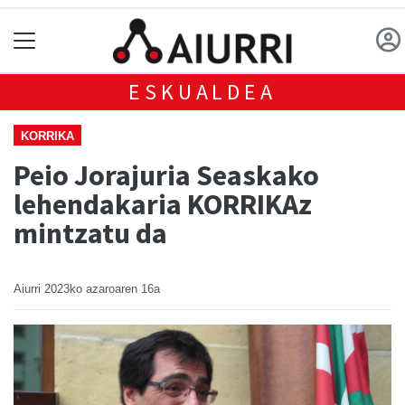
ESKUALDEA
KORRIKA
Peio Jorajuria Seaskako
lehendakaria KORRIKAz
mintzatu da
Aiurri
2023ko azaroaren 16a