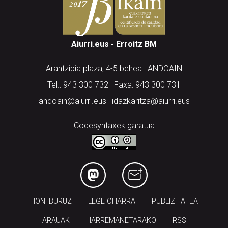
Aiurri.eus - Erroitz BM
Arantzibia plaza, 4-5 behea | ANDOAIN
Tel.: 943 300 732 | Faxa: 943 300 731
andoain@aiurri.eus | idazkaritza@aiurri.eus
Codesyntaxek garatua
HONI BURUZ
LEGE OHARRA
PUBLIZITATEA
ARAUAK
HARREMANETARAKO
RSS