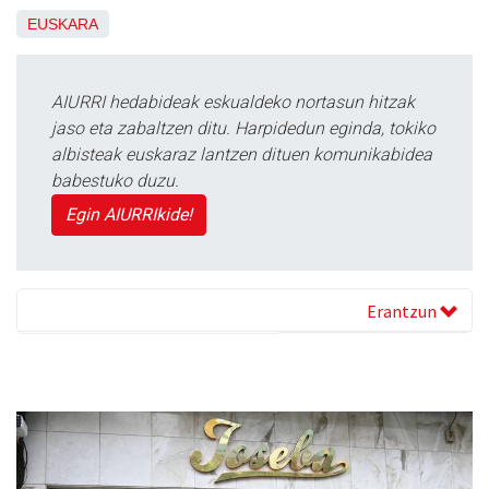
EUSKARA
AIURRI hedabideak eskualdeko nortasun hitzak
jaso eta zabaltzen ditu. Harpidedun eginda, tokiko
albisteak euskaraz lantzen dituen komunikabidea
babestuko duzu.
Egin AIURRIkide!
Erantzun