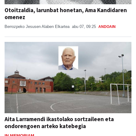
Otoitzaldia, larunbat honetan, Ama Kandidaren
omenez
Berrozpeko Jesusen Alaben Elkartea
abu 07, 09:25
ANDOAIN
Aita Larramendi ikastolako sortzaileen eta
ondorengoen arteko katebegia
IN MEMORIAM