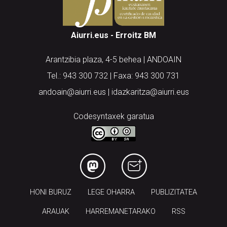
Aiurri.eus - Erroitz BM
Arantzibia plaza, 4-5 behea | ANDOAIN
Tel.: 943 300 732 | Faxa: 943 300 731
andoain@aiurri.eus | idazkaritza@aiurri.eus
Codesyntaxek garatua
HONI BURUZ
LEGE OHARRA
PUBLIZITATEA
ARAUAK
HARREMANETARAKO
RSS