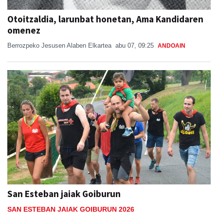
Otoitzaldia, larunbat honetan, Ama Kandidaren
omenez
Berrozpeko Jesusen Alaben Elkartea
abu 07, 09:25
ANDOAIN
San Esteban jaiak Goiburun
SAN ESTEBAN JAIAK GOIBURUN 2026