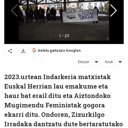
Gehitu gaitzazu Googlen
Entzun
Itzuli
2023.urtean Indarkeria matxistak
Euskal Herrian lau emakume eta
haur bat erail ditu eta Aiztondoko
Mugimendu Feministak gogora
ekarri ditu. Ondoren, Zizurkilgo
Irradaka dantzatu dute bertaratutako