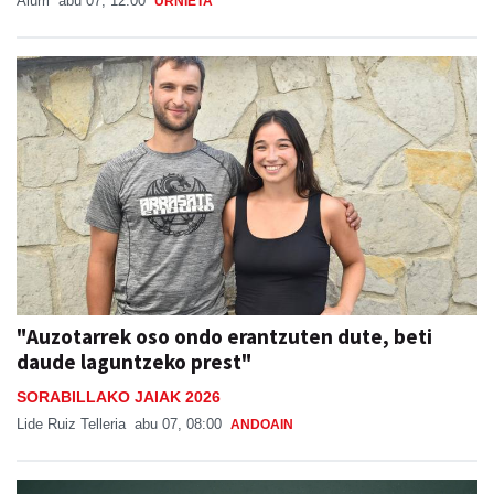
Aiurri
abu 07, 12:00
URNIETA
"Auzotarrek oso ondo erantzuten dute, beti
daude laguntzeko prest"
SORABILLAKO JAIAK 2026
Lide Ruiz Telleria
abu 07, 08:00
ANDOAIN