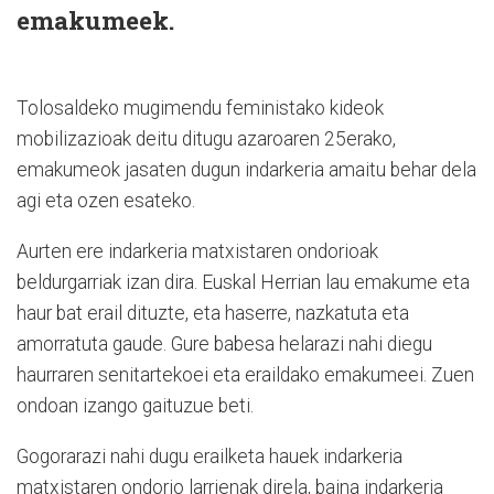
emakumeek.
Tolosaldeko mugimendu feministako kideok
mobilizazioak deitu ditugu azaroaren 25erako,
emakumeok jasaten dugun indarkeria amaitu behar dela
agi eta ozen esateko.
Aurten ere indarkeria matxistaren ondorioak
beldurgarriak izan dira. Euskal Herrian lau emakume eta
haur bat erail dituzte, eta haserre, nazkatuta eta
amorratuta gaude. Gure babesa helarazi nahi diegu
haurraren senitartekoei eta eraildako emakumeei. Zuen
ondoan izango gaituzue beti.
Gogorarazi nahi dugu erailketa hauek indarkeria
matxistaren ondorio larrienak direla, baina indarkeria