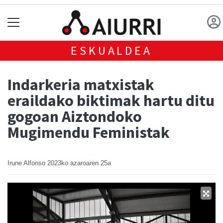
ESKUALDEA
Indarkeria matxistak
eraildako biktimak hartu ditu
gogoan Aiztondoko
Mugimendu Feministak
Irune Alfonso
2023ko azaroaren 25a