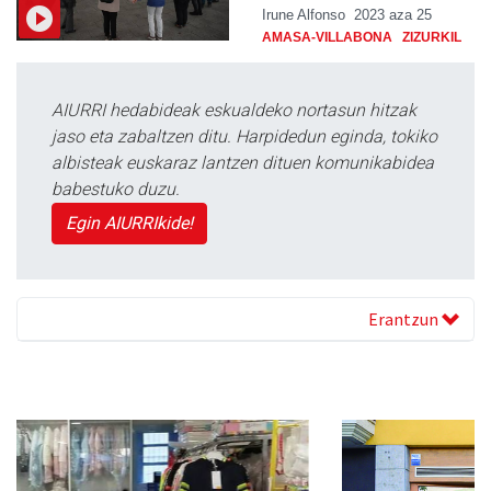
Irune Alfonso
2023 aza 25
AMASA-VILLABONA
ZIZURKIL
AIURRI hedabideak eskualdeko nortasun hitzak
jaso eta zabaltzen ditu. Harpidedun eginda, tokiko
albisteak euskaraz lantzen dituen komunikabidea
babestuko duzu.
Egin AIURRIkide!
Erantzun