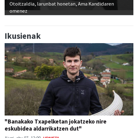
Otoitzaldia, larunbat honetan, Ama Kandidaren
omenez
Ikusienak
"Banakako Txapelketan jokatzeko nire
eskubidea aldarrikatzen dut"