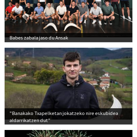
Babes zabala jaso du Ansak
"Banakako Txapelketan jokatzeko nire eskubidea
aldarrikatzen dut"