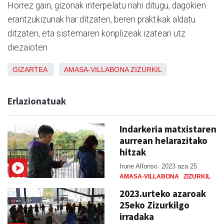
Horrez gain, gizonak interpelatu nahi ditugu, dagokien
erantzukizunak har ditzaten, beren praktikak aldatu
ditzaten, eta sistemaren konplizeak izateari utz
diezaioten.
GIZARTEA
AMASA-VILLABONA
ZIZURKIL
Erlazionatuak
Indarkeria matxistaren
aurrean helarazitako
hitzak
Irune Alfonso
2023 aza 25
AMASA-VILLABONA
ZIZURKIL
2023.urteko azaroak
25eko Zizurkilgo
irradaka