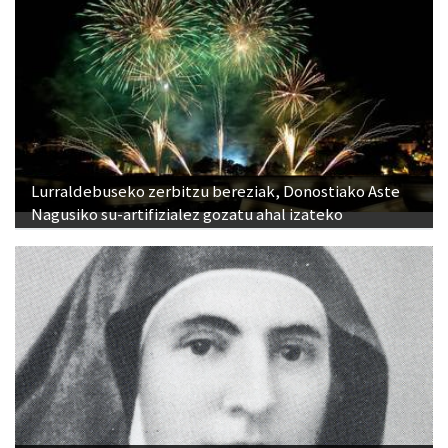
Lurraldebuseko zerbitzu bereziak, Donostiako Aste
Nagusiko su-artifizialez gozatu ahal izateko