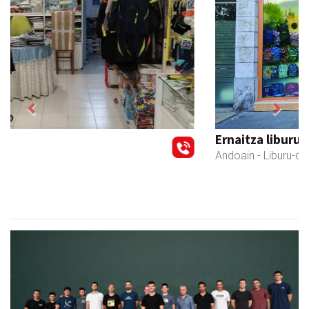
Previous
Next
Ernaitza liburu-denda
Andoain
- Liburu-dendak