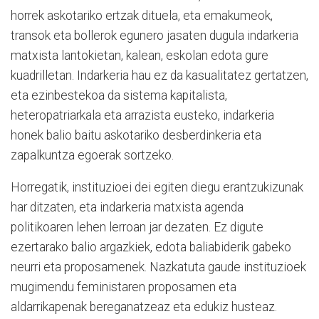
horrek askotariko ertzak dituela, eta emakumeok,
transok eta bollerok egunero jasaten dugula indarkeria
matxista lantokietan, kalean, eskolan edota gure
kuadrilletan. Indarkeria hau ez da kasualitatez gertatzen,
eta ezinbestekoa da sistema kapitalista,
heteropatriarkala eta arrazista eusteko, indarkeria
honek balio baitu askotariko desberdinkeria eta
zapalkuntza egoerak sortzeko.
Horregatik, instituzioei dei egiten diegu erantzukizunak
har ditzaten, eta indarkeria matxista agenda
politikoaren lehen lerroan jar dezaten. Ez digute
ezertarako balio argazkiek, edota baliabiderik gabeko
neurri eta proposamenek. Nazkatuta gaude instituzioek
mugimendu feministaren proposamen eta
aldarrikapenak bereganatzeaz eta edukiz husteaz.