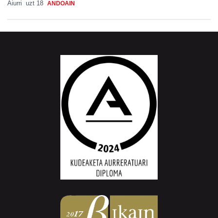
Aiurri
uzt 18
ANDOAIN