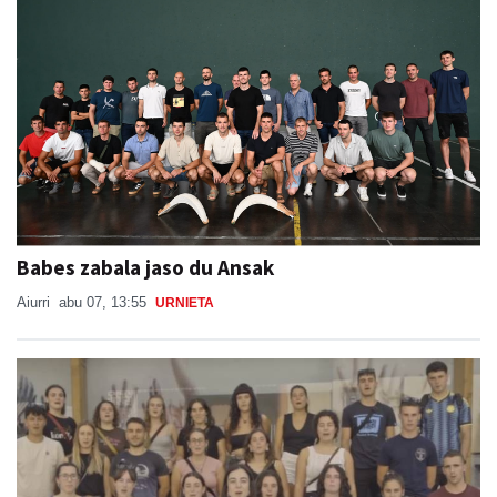
Babes zabala jaso du Ansak
Aiurri
abu 07, 13:55
URNIETA