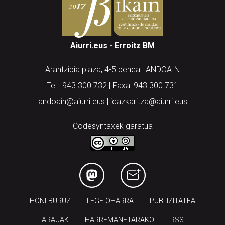
Aiurri.eus - Erroitz BM
Arantzibia plaza, 4-5 behea | ANDOAIN
Tel.: 943 300 732 | Faxa: 943 300 731
andoain@aiurri.eus | idazkaritza@aiurri.eus
Codesyntaxek garatua
HONI BURUZ
LEGE OHARRA
PUBLIZITATEA
ARAUAK
HARREMANETARAKO
RSS