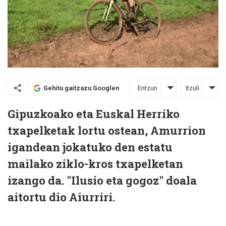
Entzun
Itzuli
Gehitu gaitzazu Googlen
Gipuzkoako eta Euskal Herriko
txapelketak lortu ostean, Amurrion
igandean jokatuko den estatu
mailako ziklo-kros txapelketan
izango da. "Ilusio eta gogoz" doala
aitortu dio Aiurriri.