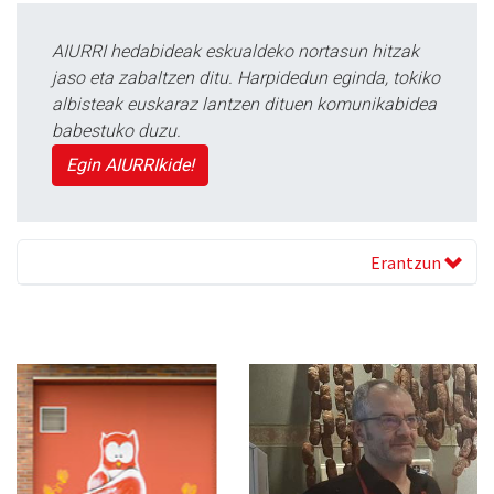
AIURRI hedabideak eskualdeko nortasun hitzak
jaso eta zabaltzen ditu. Harpidedun eginda, tokiko
albisteak euskaraz lantzen dituen komunikabidea
babestuko duzu.
Egin AIURRIkide!
Erantzun