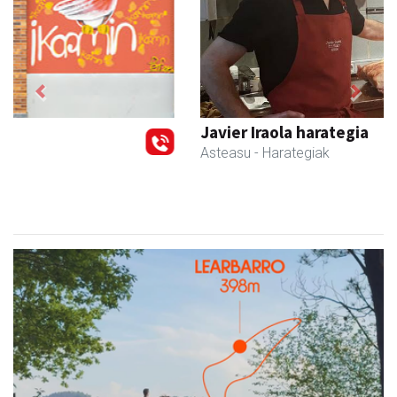
Previous
Next
Javier Iraola harategia
Asteasu
- Harategiak