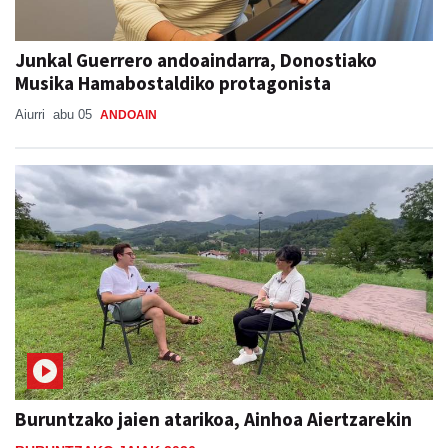
Junkal Guerrero andoaindarra, Donostiako
Musika Hamabostaldiko protagonista
Aiurri
abu 05
ANDOAIN
Buruntzako jaien atarikoa, Ainhoa Aiertzarekin