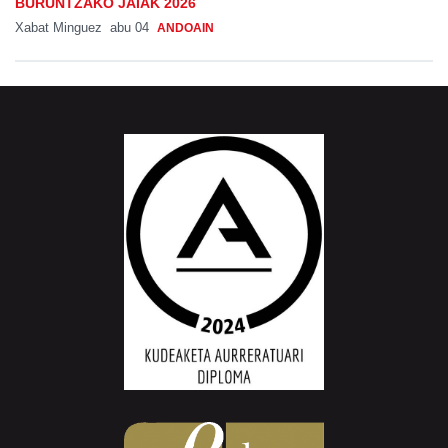
BURUNTZAKO JAIAK 2026
Xabat Minguez
abu 04
ANDOAIN