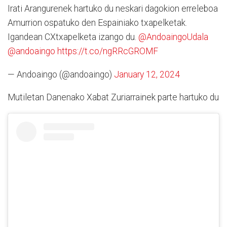
Irati Arangurenek hartuko du neskari dagokion erreleboa
Amurrion ospatuko den Espainiako txapelketak.
Igandean CXtxapelketa izango du.
@AndoaingoUdala
@andoaingo
https://t.co/ngRRcGROMF
— Andoaingo (@andoaingo)
January 12, 2024
Mutiletan Danenako Xabat Zuriarrainek parte hartuko du