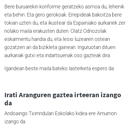
Bere buruarekin konforme geratzeko asmoa du, lehenik
eta behin. Eta gero gerokoak. Errepideak bakoitza bere
tokian uzten du, eta ikustear da Espainiako aurkariek zer
nolako maila erakusten duten. Olatz Odriozolak
eskarmentu handia du, eta lesio luzearen ostean
gozatzen ari da bizikleta gainean. Inguruotan dituen
aurkariak gutxi eta indartsuenak oso gazteak dira.
Igandean beste maila bateko lasterketa espero da.
Irati Aranguren gaztea irteeran izango
da
Andoaingo Txirrindulari Eskolako kidea ere Amurrion
izango da.