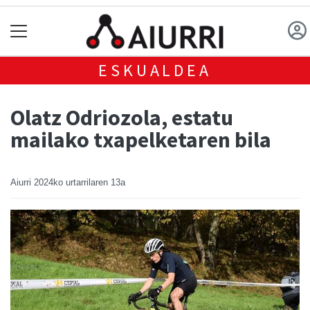
ESKUALDEA
Olatz Odriozola, estatu
mailako txapelketaren bila
Aiurri
2024ko urtarrilaren 13a