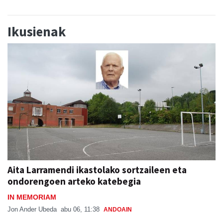
Ikusienak
Aita Larramendi ikastolako sortzaileen eta
ondorengoen arteko katebegia
IN MEMORIAM
Jon Ander Ubeda
abu 06, 11:38
ANDOAIN