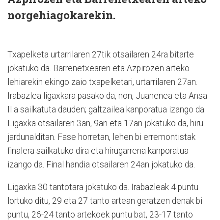
norgehiagokarekin.
Txapelketa urtarrilaren 27tik otsailaren 24ra bitarte
jokatuko da. Barrenetxearen eta Azpirozen arteko
lehiarekin ekingo zaio txapelketari, urtarrilaren 27an.
Irabazlea ligaxkara pasako da, non, Juanenea eta Ansa
II.a sailkatuta dauden; galtzailea kanporatua izango da.
Ligaxka otsailaren 3an, 9an eta 17an jokatuko da, hiru
jardunalditan. Fase horretan, lehen bi erremontistak
finalera sailkatuko dira eta hirugarrena kanporatua
izango da. Final handia otsailaren 24an jokatuko da.
Ligaxka 30 tantotara jokatuko da. Irabazleak 4 puntu
lortuko ditu, 29 eta 27 tanto artean geratzen denak bi
puntu, 26-24 tanto artekoek puntu bat, 23-17 tanto