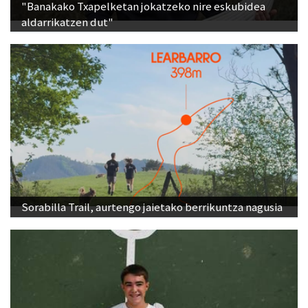
"Banakako Txapelketan jokatzeko nire eskubidea
aldarrikatzen dut"
Sorabilla Trail, aurtengo jaietako berrikuntza nagusia