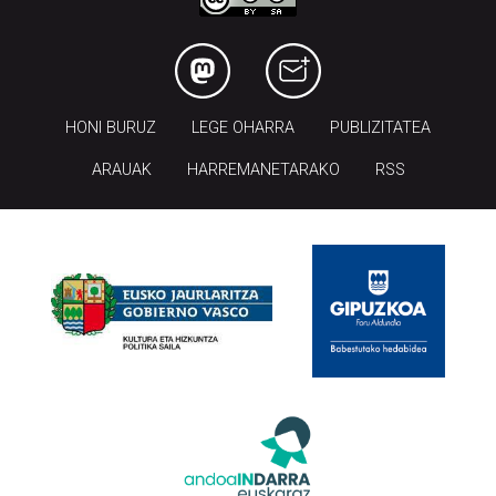
HONI BURUZ
LEGE OHARRA
PUBLIZITATEA
ARAUAK
HARREMANETARAKO
RSS