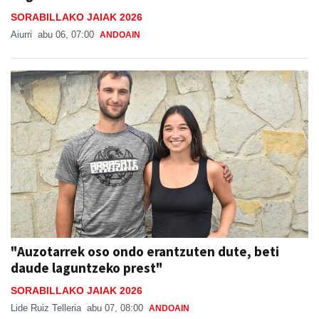
SORABILLAKO JAIAK 2026
Aiurri
abu 06, 07:00
ANDOAIN
"Auzotarrek oso ondo erantzuten dute, beti
daude laguntzeko prest"
SORABILLAKO JAIAK 2026
Lide Ruiz Telleria
abu 07, 08:00
ANDOAIN