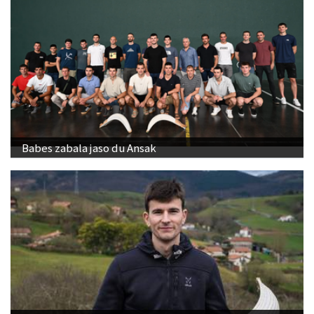
Babes zabala jaso du Ansak