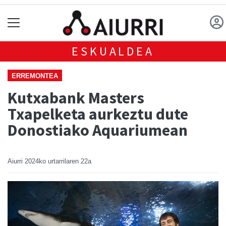
ESKUALDEA
ERREMONTEA
Kutxabank Masters
Txapelketa aurkeztu dute
Donostiako Aquariumean
Aiurri
2024ko urtarrilaren 22a