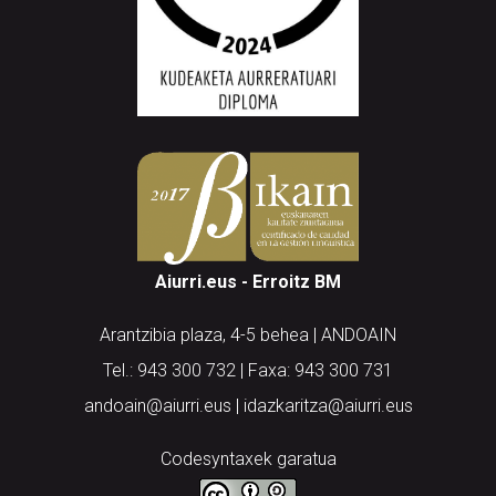
Aiurri.eus - Erroitz BM
Arantzibia plaza, 4-5 behea | ANDOAIN
Tel.: 943 300 732 | Faxa: 943 300 731
andoain@aiurri.eus | idazkaritza@aiurri.eus
Codesyntaxek garatua