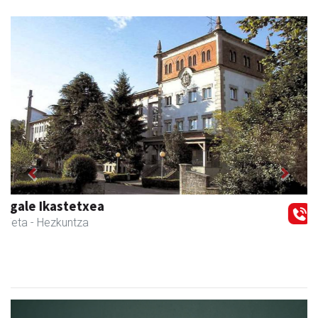
Previous
Next
Amasa kafetegia
Amasa-Villabona
- Gozotegiak