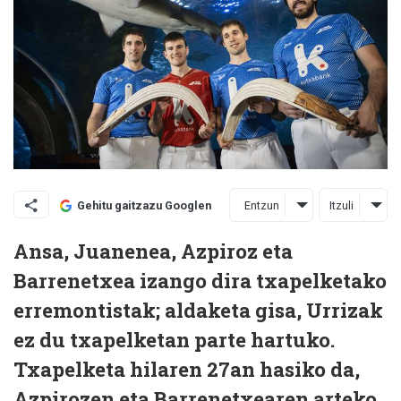
Entzun
Itzuli
Gehitu gaitzazu Googlen
Ansa, Juanenea, Azpiroz eta
Barrenetxea izango dira txapelketako
erremontistak; aldaketa gisa, Urrizak
ez du txapelketan parte hartuko.
Txapelketa hilaren 27an hasiko da,
Azpirozen eta Barrenetxearen arteko