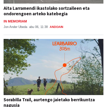
Aita Larramendi ikastolako sortzaileen eta
ondorengoen arteko katebegia
IN MEMORIAM
Jon Ander Ubeda
abu 06, 11:38
ANDOAIN
Sorabilla Trail, aurtengo jaietako berrikuntza
nagusia