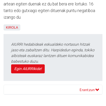
artean egiten duenak ez du bat bera ere lortuko. 16
tanto edo gutxiago egiten dituenak puntu negatiboa
izango du.
KIROLA
AIURRI hedabideak eskualdeko nortasun hitzak
jaso eta zabaltzen ditu. Harpidedun eginda, tokiko
albisteak euskaraz lantzen dituen komunikabidea
babestuko duzu.
Egin AIURRIkide!
Erantzun