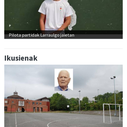
Pilota partidak Larraulgo jaietan
Ikusienak