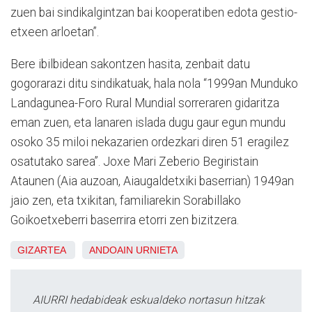
zuen bai sindikalgintzan bai kooperatiben edota gestio-
etxeen arloetan”.
Bere ibilbidean sakontzen hasita, zenbait datu
gogorarazi ditu sindikatuak, hala nola “1999an Munduko
Landagunea-Foro Rural Mundial sorreraren gidaritza
eman zuen, eta lanaren islada dugu gaur egun mundu
osoko 35 miloi nekazarien ordezkari diren 51 eragilez
osatutako sarea”. Joxe Mari Zeberio Begiristain
Ataunen (Aia auzoan, Aiaugaldetxiki baserrian) 1949an
jaio zen, eta txikitan, familiarekin Sorabillako
Goikoetxeberri baserrira etorri zen bizitzera.
GIZARTEA
ANDOAIN
URNIETA
AIURRI hedabideak eskualdeko nortasun hitzak