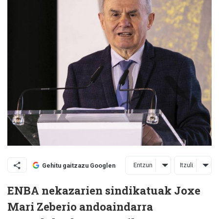
Entzun
Itzuli
Gehitu gaitzazu Googlen
ENBA nekazarien sindikatuak Joxe
Mari Zeberio andoaindarra