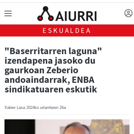
ESKUALDEA
"Baserritarren laguna"
izendapena jasoko du
gaurkoan Zeberio
andoaindarrak, ENBA
sindikatuaren eskutik
Xabier Lasa
2024ko urtarrilaren 26a