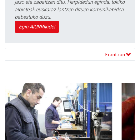
jaso eta zabaltzen ditu. Harpidedun eginda, tokiko
albisteak euskaraz lantzen dituen komunikabidea
babestuko duzu.
Egin AIURRIkide!
Erantzun