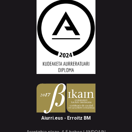
Aiurri.eus - Erroitz BM