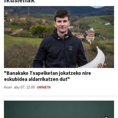
"Banakako Txapelketan jokatzeko nire
eskubidea aldarrikatzen dut"
Aiurri
abu 07, 12:00
URNIETA