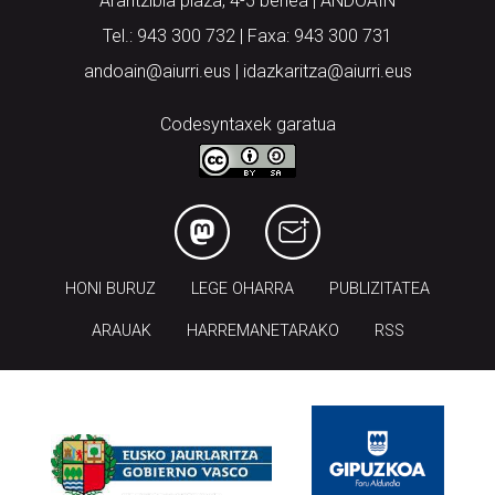
Arantzibia plaza, 4-5 behea | ANDOAIN
Tel.: 943 300 732 | Faxa: 943 300 731
andoain@aiurri.eus | idazkaritza@aiurri.eus
Codesyntaxek garatua
HONI BURUZ
LEGE OHARRA
PUBLIZITATEA
ARAUAK
HARREMANETARAKO
RSS