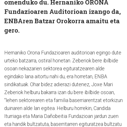
omenduko du. Hernaniko ORONA
Fundazioaren Auditorioan izango da,
ENBAren Batzar Orokorra amaitu eta
gero.
Hernaniko Orona Fundazioaren auditorioan egingo dute
urteko batzarra, ostiral honetan. Zeberiok bere ibilbide
osoan nekazarien sektorea egituratzearen alde
egindako lana aitortu nahi du, era horretan, ENBA
sindikatuak. Ohar bidez adierazi dutenez, Joxe Mari
Zeberiok helburu bakarra izan du bere ibilbide osoan,
“lehen sektorearen eta familia baserriarentzat etorkizun
duinaren alde lan egitea. Helburu horrekin, Candida
Iturriaga eta Maria Dañobeitia Fundazioan jardun zuen
eta handik bultzatuta, baserritarren egituratzea bultzatu