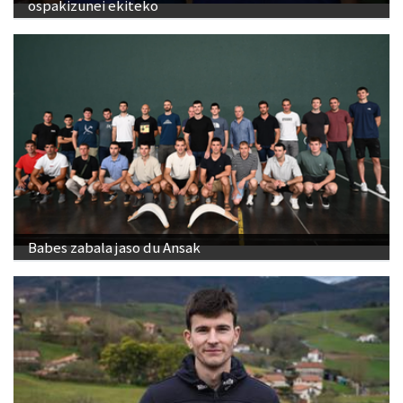
ospakizunei ekiteko
Babes zabala jaso du Ansak