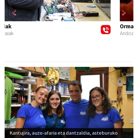
Previous
Next
Ormaki urdaitegia
Andoain
- Urdaitegiak
Kantujira, auzo-afaria eta dantzaldia, asteburuko