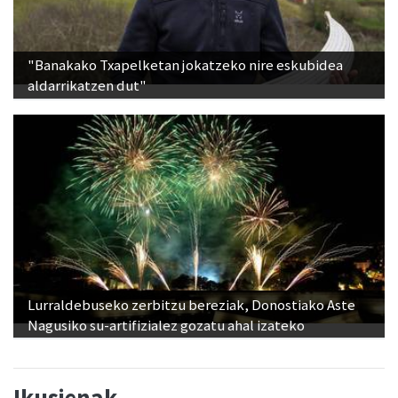
"Banakako Txapelketan jokatzeko nire eskubidea
aldarrikatzen dut"
Lurraldebuseko zerbitzu bereziak, Donostiako Aste
Nagusiko su-artifizialez gozatu ahal izateko
Ikusienak