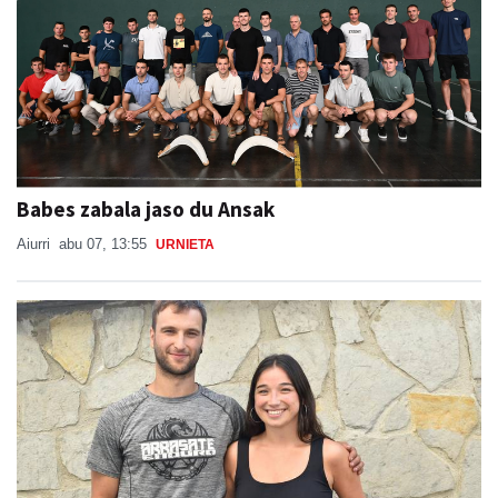
Babes zabala jaso du Ansak
Aiurri
abu 07, 13:55
URNIETA