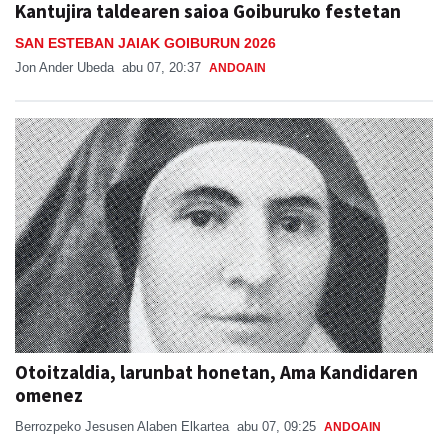
Kantujira taldearen saioa Goiburuko festetan
SAN ESTEBAN JAIAK GOIBURUN 2026
Jon Ander Ubeda
abu 07, 20:37
ANDOAIN
Otoitzaldia, larunbat honetan, Ama Kandidaren
omenez
Berrozpeko Jesusen Alaben Elkartea
abu 07, 09:25
ANDOAIN