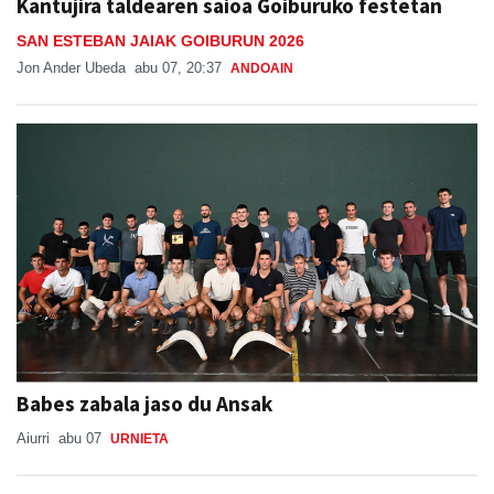
Kantujira taldearen saioa Goiburuko festetan
SAN ESTEBAN JAIAK GOIBURUN 2026
Jon Ander Ubeda
abu 07, 20:37
ANDOAIN
Babes zabala jaso du Ansak
Aiurri
abu 07
URNIETA