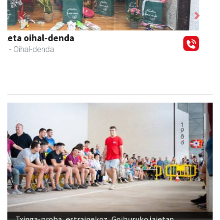
Previous
Next
Fleming Herri Eskola
Amasa-Villabona
- Hezkuntza
Txinga-proba, estrainekoz, Goiburuko jaietan