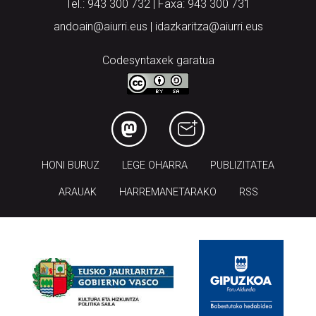
Tel.: 943 300 732 | Faxa: 943 300 731
andoain@aiurri.eus | idazkaritza@aiurri.eus
Codesyntaxek garatua
HONI BURUZ
LEGE OHARRA
PUBLIZITATEA
ARAUAK
HARREMANETARAKO
RSS