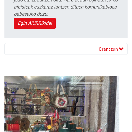
albisteak euskaraz lantzen dituen komunikabidea
babestuko duzu.
Egin AIURRIkide!
Erantzun