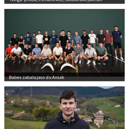
Babes zabala jaso du Ansak