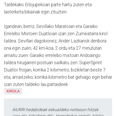
Taldekako Erlojupekoan parte hartu zuten eta
lasterketa bikainak egin zituzten.
Igandean, berriz, Sevillako Maratoian eta Garaiko
Errelebo Mixtoen Duatloian izan zen Zumeatarra kirol
taldea. Sevillari dagokionez, Ander Lazkanok denbora
ona egin zuen; 42 km-koa, 2 ordu eta 27 minututan
amaitu zuen. Garaiko errelebo mixtoan Andoaingo
taldea hirugarren postuan sailkatu zen. SuperSprint
Duatloi frogan, korrika 2 kilometro, bizikletan beste 7
eta, amaitzeko, korrika kilometro bat gehiago egin behar
izan zuten taldeko lau partaideek.
KIROLA
AIURRI hedabideak eskualdeko nortasun hitzak
jaso eta zabaltzen ditu. Harpidedun eginda, tokiko