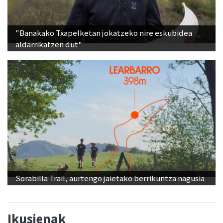
"Banakako Txapelketan jokatzeko nire eskubidea
aldarrikatzen dut"
Sorabilla Trail, aurtengo jaietako berrikuntza nagusia
Ikusienak