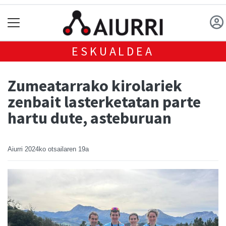
ESKUALDEA
Zumeatarrako kirolariek
zenbait lasterketatan parte
hartu dute, asteburuan
Aiurri
2024ko otsailaren 19a