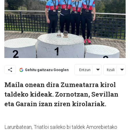
Entzun
Itzuli
Gehitu gaitzazu Googlen
Maila onean dira Zumeatarra kirol
taldeko kideak. Zornotzan, Sevillan
eta Garain izan ziren kirolariak.
Larunbatean, Triatloi saileko bi taldek Amorebietako