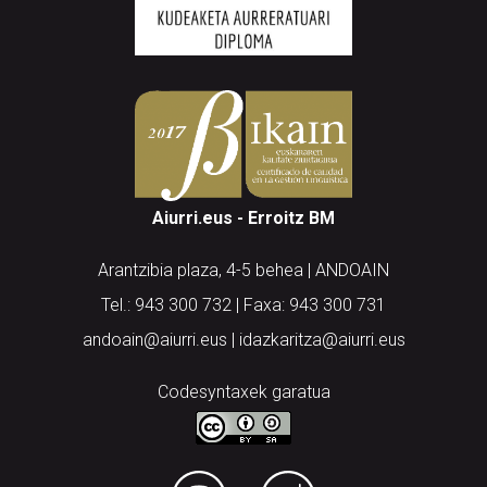
Aiurri.eus - Erroitz BM
Arantzibia plaza, 4-5 behea | ANDOAIN
Tel.: 943 300 732 | Faxa: 943 300 731
andoain@aiurri.eus | idazkaritza@aiurri.eus
Codesyntaxek garatua