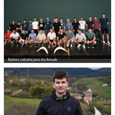
Babes zabala jaso du Ansak