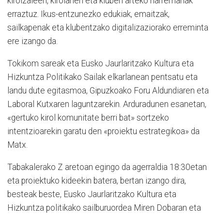
kirolzaleen, kirolarien eta kluben arteko harremanak
erraztuz. Ikus-entzunezko edukiak, emaitzak,
sailkapenak eta klubentzako digitalizaziorako erreminta
ere izango da.
Tokikom sareak eta Eusko Jaurlaritzako Kultura eta
Hizkuntza Politikako Sailak elkarlanean pentsatu eta
landu dute egitasmoa, Gipuzkoako Foru Aldundiaren eta
Laboral Kutxaren laguntzarekin. Arduradunen esanetan,
«gertuko kirol komunitate berri bat» sortzeko
intentzioarekin garatu den «proiektu estrategikoa» da
Matx.
Tabakalerako Z aretoan egingo da agerraldia 18:30etan
eta proiektuko kideekin batera, bertan izango dira,
besteak beste, Eusko Jaurlaritzako Kultura eta
Hizkuntza politikako sailburuordea Miren Dobaran eta