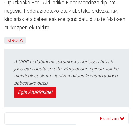
Gipuzkoako Foru Aldundiko Eider Mendoza diputatu
nagusia. Federazioetako eta klubetako ordezkariak,
kirolariak eta babesleak ere gonbidatu dituzte Matx-en
aurkezpen-ekitaldira.
KIROLA
AIURRI hedabideak eskualdeko nortasun hitzak
jaso eta zabaltzen ditu. Harpidedun eginda, tokiko
albisteak euskaraz lantzen dituen komunikabidea
babestuko duzu.
Egin AIURRIkide!
Erantzun