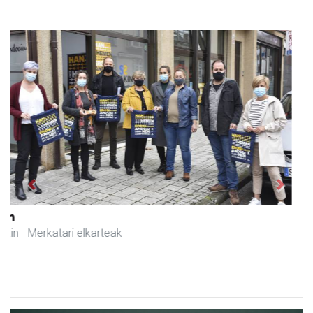
Previous
Next
Guria
Urnieta
- Jatetxeak