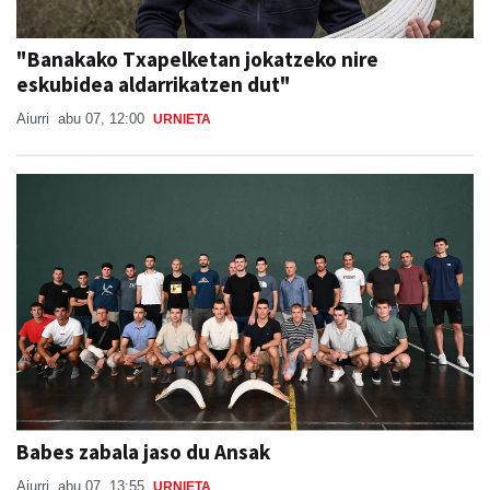
"Banakako Txapelketan jokatzeko nire
eskubidea aldarrikatzen dut"
Aiurri
abu 07, 12:00
URNIETA
Babes zabala jaso du Ansak
Aiurri
abu 07, 13:55
URNIETA