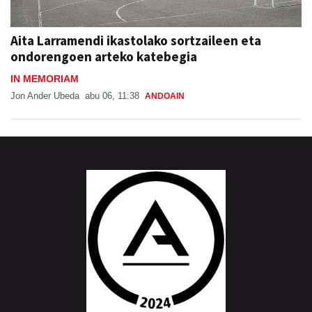
Aita Larramendi ikastolako sortzaileen eta
ondorengoen arteko katebegia
IN MEMORIAM
Jon Ander Ubeda
abu 06, 11:38
ANDOAIN