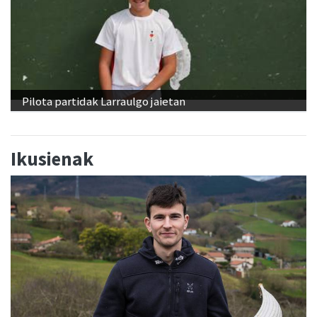
Pilota partidak Larraulgo jaietan
Ikusienak