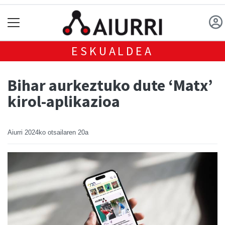
ESKUALDEA
Bihar aurkeztuko dute ‘Matx’
kirol-aplikazioa
Aiurri
2024ko otsailaren 20a