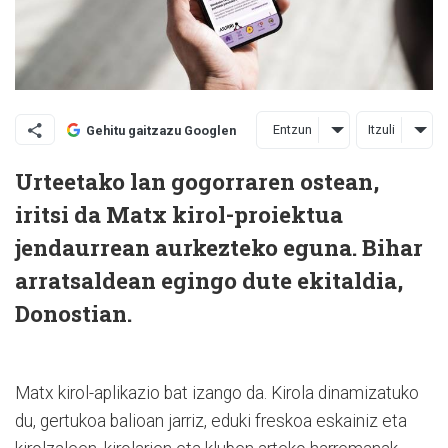
Entzun
Itzuli
Gehitu gaitzazu Googlen
Urteetako lan gogorraren ostean,
iritsi da Matx kirol-proiektua
jendaurrean aurkezteko eguna. Bihar
arratsaldean egingo dute ekitaldia,
Donostian.
Matx kirol-aplikazio bat izango da. Kirola dinamizatuko
du, gertukoa balioan jarriz, eduki freskoa eskainiz eta