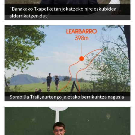
"Banakako Txapelketan jokatzeko nire eskubidea
aldarrikatzen dut"
Sorabilla Trail, aurtengo jaietako berrikuntza nagusia