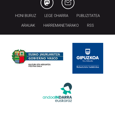
HONI BURUZ
LEGE OHARRA
PUBLIZITATEA
ARAUAK
HARREMANETARAKO
RSS