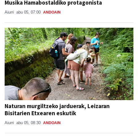
Musika Hamabostaldiko protagonista
Aiurri
abu 05, 07:00
ANDOAIN
Naturan murgiltzeko jarduerak, Leizaran
Bisitarien Etxearen eskutik
Aiurri
abu 05, 08:30
ANDOAIN