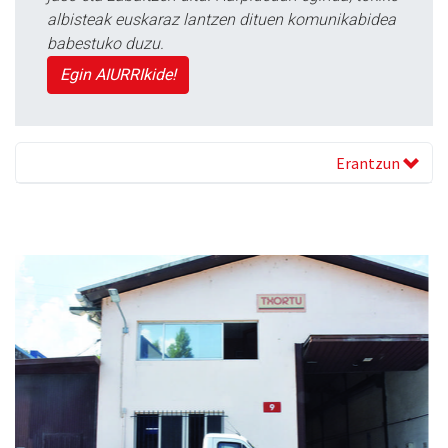
albisteak euskaraz lantzen dituen komunikabidea
babestuko duzu.
Egin AIURRIkide!
Erantzun