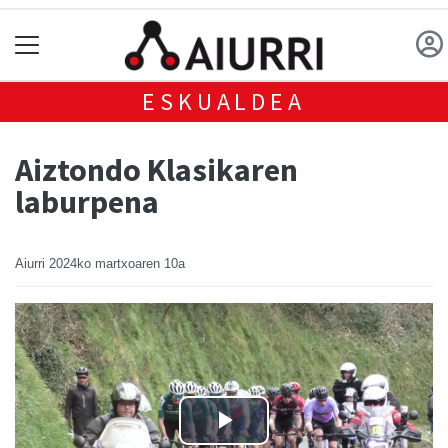
ESKUALDEA
Aiztondo Klasikaren
laburpena
Aiurri
2024ko martxoaren 10a