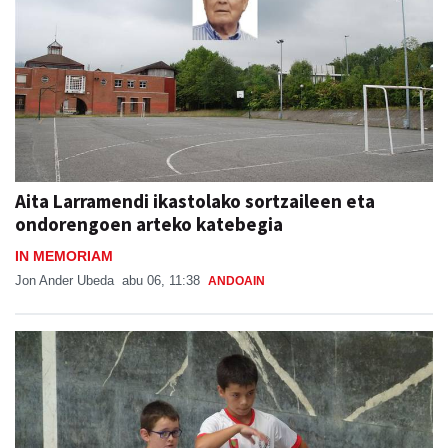
Aita Larramendi ikastolako sortzaileen eta
ondorengoen arteko katebegia
IN MEMORIAM
Jon Ander Ubeda
abu 06, 11:38
ANDOAIN