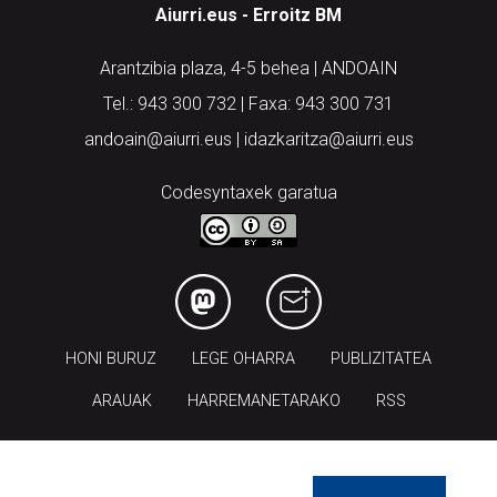
Aiurri.eus - Erroitz BM
Arantzibia plaza, 4-5 behea | ANDOAIN
Tel.: 943 300 732 | Faxa: 943 300 731
andoain@aiurri.eus | idazkaritza@aiurri.eus
Codesyntaxek garatua
HONI BURUZ
LEGE OHARRA
PUBLIZITATEA
ARAUAK
HARREMANETARAKO
RSS