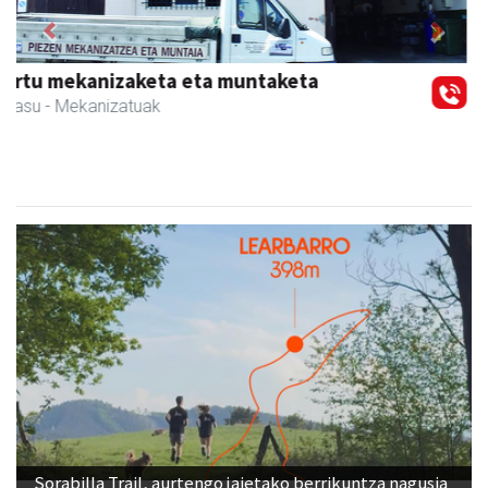
Previous
Next
Akam espazioa
Amasa-Villabona
- Arropa-dendak
Sorabilla Trail, aurtengo jaietako berrikuntza nagusia