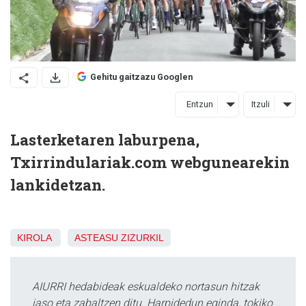
Gehitu gaitzazu Googlen
Entzun
Itzuli
Lasterketaren laburpena,
Txirrindulariak.com webgunearekin
lankidetzan.
KIROLA
ASTEASU
ZIZURKIL
AIURRI hedabideak eskualdeko nortasun hitzak
jaso eta zabaltzen ditu. Harpidedun eginda, tokiko