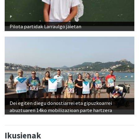
Pilota partidak Larraulgo jaietan
Dei egiten diegu donostiarrei eta gipuzkoarrei
abuztuaren 14ko mobilizazioan parte hartzera
Ikusienak