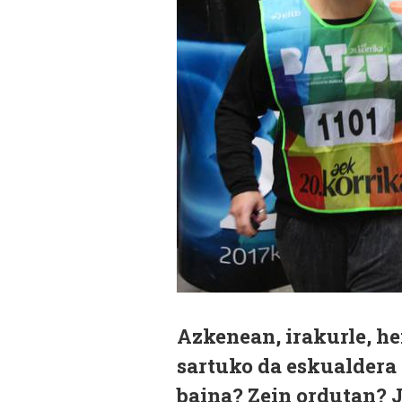
Azkenean, irakurle, h
sartuko da eskualdera 
baina? Zein ordutan? J