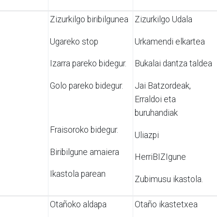
Zizurkilgo biribilgunea
Zizurkilgo Udala
Ugareko stop
Urkamendi elkartea
Izarra pareko bidegur.
Bukalai dantza taldea
Golo pareko bidegur.
Jai Batzordeak,
Erraldoi eta
buruhandiak
Fraisoroko bidegur.
Uliazpi
Biribilgune amaiera
HerriBIZIgune
Ikastola parean
Zubimusu ikastola.
Otañoko aldapa
Otaño ikastetxea