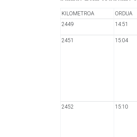
KILOMETROA
ORDUA
2449
14:51
2451
15:04
2452
15:10