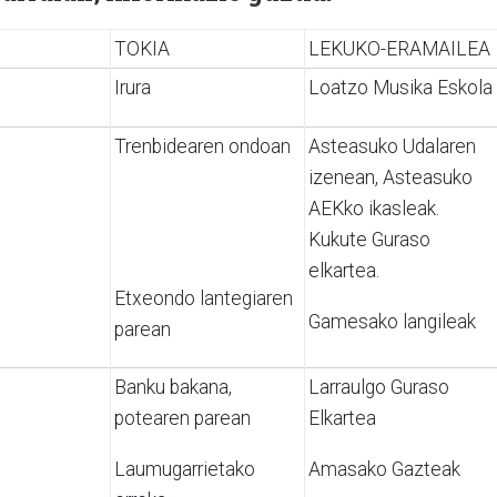
TOKIA
LEKUKO-ERAMAILEA
Irura
Loatzo Musika Eskola
Trenbidearen ondoan
Asteasuko Udalaren
izenean, Asteasuko
AEKko ikasleak.
Kukute Guraso
elkartea.
Etxeondo lantegiaren
Gamesako langileak
parean
Banku bakana,
Larraulgo Guraso
potearen parean
Elkartea
Laumugarrietako
Amasako Gazteak