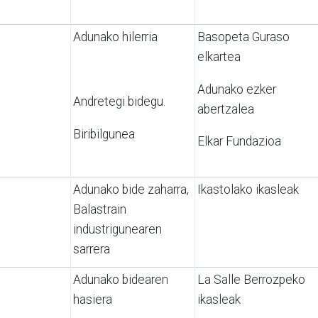
Adunako hilerria
Basopeta Guraso
elkartea
Adunako ezker
Andretegi bidegu.
abertzalea
Biribilgunea
Elkar Fundazioa
Adunako bide zaharra,
Ikastolako ikasleak
Balastrain
industrigunearen
sarrera
Adunako bidearen
La Salle Berrozpeko
hasiera
ikasleak