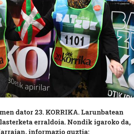
emen dator 23. KORRIKA. Larunbatean
lasterketa erraldoia. Nondik igaroko da,
arraian, informazio guztia: