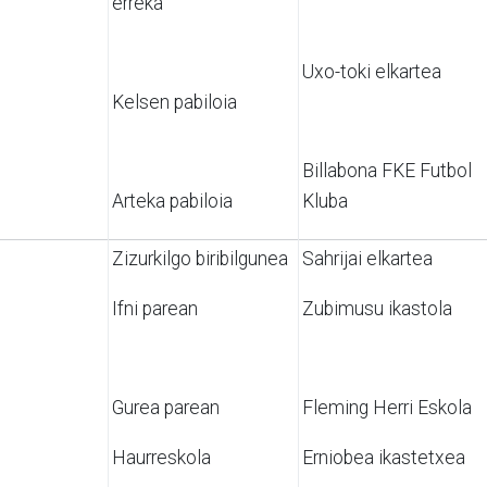
erreka
Uxo-toki elkartea
Kelsen pabiloia
Billabona FKE Futbol
Arteka pabiloia
Kluba
Zizurkilgo biribilgunea
Sahrijai elkartea
Ifni parean
Zubimusu ikastola
Gurea parean
Fleming Herri Eskola
Haurreskola
Erniobea ikastetxea