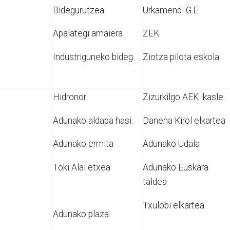
Bidegurutzea
Urkamendi G.E
Apalategi amaiera
ZEK
Industriguneko bideg.
Ziotza pilota eskola
Hidronor
Zizurkilgo AEK ikasle.
Adunako aldapa hasi.
Danena Kirol elkartea
Adunako ermita
Adunako Udala
Toki Alai etxea
Adunako Euskara
taldea
Txulobi elkartea
Adunako plaza