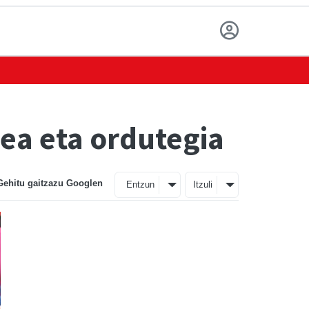
dea eta ordutegia
Gehitu gaitzazu Googlen
Entzun
Itzuli