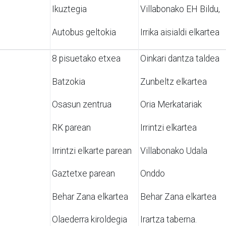
Ikuztegia
Villabonako EH Bildu,
Autobus geltokia
Irrika aisialdi elkartea
8 pisuetako etxea
Oinkari dantza taldea
Batzokia
Zunbeltz elkartea
Osasun zentrua
Oria Merkatariak
RK parean
Irrintzi elkartea
Irrintzi elkarte parean
Villabonako Udala
Gaztetxe parean
Onddo
Behar Zana elkartea
Behar Zana elkartea
Olaederra kiroldegia
Irartza taberna.