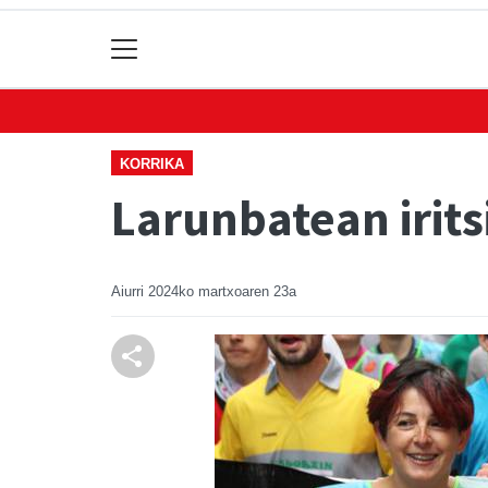
KORRIKA
Larunbatean irits
Aiurri
2024ko martxoaren 23a