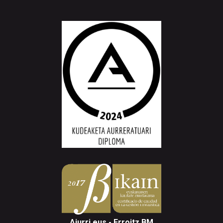
Aiurri.eus - Erroitz BM