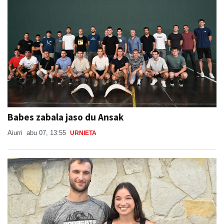
Babes zabala jaso du Ansak
Aiurri
abu 07, 13:55
URNIETA