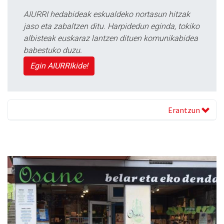
AIURRI hedabideak eskualdeko nortasun hitzak
jaso eta zabaltzen ditu. Harpidedun eginda, tokiko
albisteak euskaraz lantzen dituen komunikabidea
babestuko duzu.
Egin AIURRIkide!
Erantzun