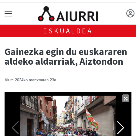
ESKUALDEA
Gainezka egin du euskararen
aldeko aldarriak, Aiztondon
Aiurri
2024ko martxoaren 23a