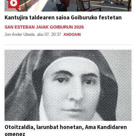
Kantujira taldearen saioa Goiburuko festetan
SAN ESTEBAN JAIAK GOIBURUN 2026
Jon Ander Ubeda
abu 07, 20:37
ANDOAIN
Otoitzaldia, larunbat honetan, Ama Kandidaren
omenez