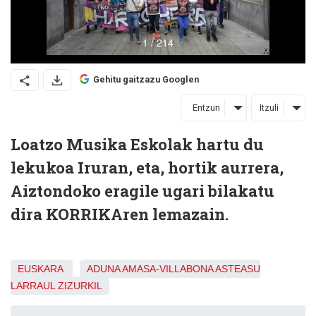
Gehitu gaitzazu Googlen
Entzun
Itzuli
Loatzo Musika Eskolak hartu du
lekukoa Iruran, eta, hortik aurrera,
Aiztondoko eragile ugari bilakatu
dira KORRIKAren lemazain.
EUSKARA
ADUNA
AMASA-VILLABONA
ASTEASU
LARRAUL
ZIZURKIL