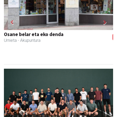
Previous
Next
Larraulgo herri ostatua
Larraul
- Jatetxeak