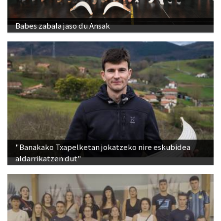
Babes zabala jaso du Ansak
"Banakako Txapelketan jokatzeko nire eskubidea
aldarrikatzen dut"