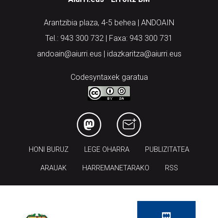
Arantzibia plaza, 4-5 behea | ANDOAIN
Tel.: 943 300 732 | Faxa: 943 300 731
andoain@aiurri.eus | idazkaritza@aiurri.eus
Codesyntaxek garatua
HONI BURUZ
LEGE OHARRA
PUBLIZITATEA
ARAUAK
HARREMANETARAKO
RSS