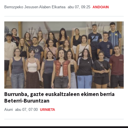
Berrozpeko Jesusen Alaben Elkartea
abu 07, 09:25
ANDOAIN
Burrunba, gazte euskaltzaleen ekimen berria
Beterri-Buruntzan
Aiurri
abu 07, 07:00
URNIETA