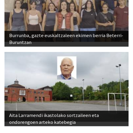
Burrunba, gazte euskaltzaleen ekimen berria Beterri-
Buruntzan
Aita Larramendi ikastolako sortzaileen eta
ondorengoen arteko katebegia