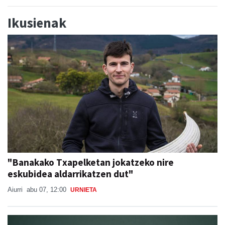
Ikusienak
"Banakako Txapelketan jokatzeko nire
eskubidea aldarrikatzen dut"
Aiurri
abu 07, 12:00
URNIETA