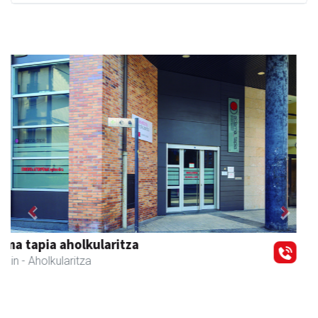
Previous
Next
AMC Mecanocaucho
Asteasu
- Industria hornidurak