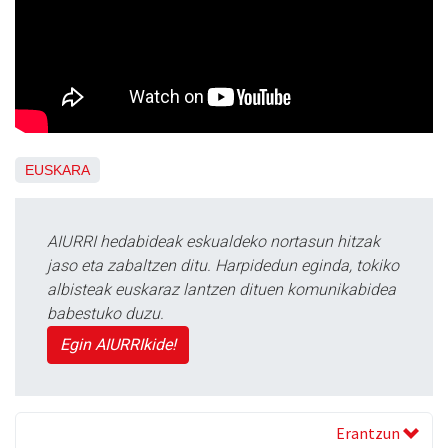
EUSKARA
AIURRI hedabideak eskualdeko nortasun hitzak
jaso eta zabaltzen ditu. Harpidedun eginda, tokiko
albisteak euskaraz lantzen dituen komunikabidea
babestuko duzu.
Egin AIURRIkide!
Erantzun