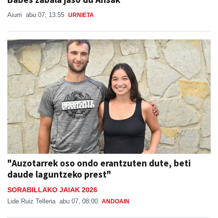
Aiurri
abu 07, 13:55
URNIETA
"Auzotarrek oso ondo erantzuten dute, beti
daude laguntzeko prest"
SORABILLAKO JAIAK 2026
Lide Ruiz Telleria
abu 07, 08:00
ANDOAIN