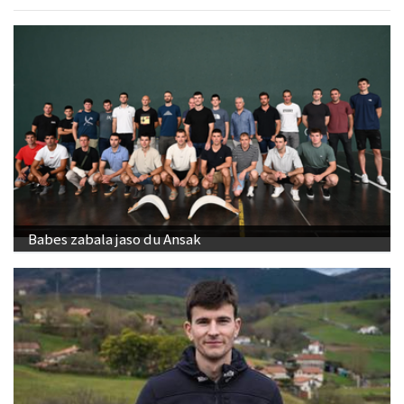
Babes zabala jaso du Ansak