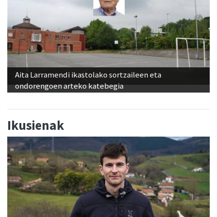
Aita Larramendi ikastolako sortzaileen eta
ondorengoen arteko katebegia
Ikusienak