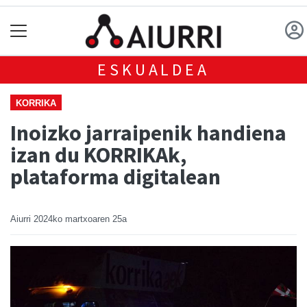
ESKUALDEA
KORRIKA
Inoizko jarraipenik handiena
izan du KORRIKAk,
plataforma digitalean
Aiurri
2024ko martxoaren 25a