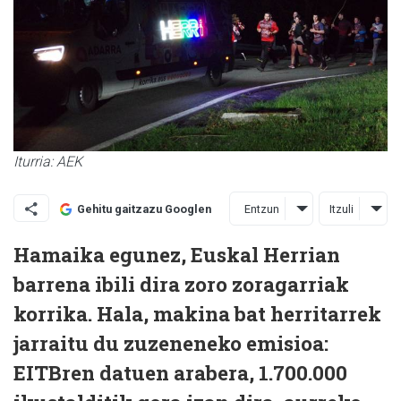
Iturria: AEK
Entzun
Itzuli
Gehitu gaitzazu Googlen
Hamaika egunez, Euskal Herrian
barrena ibili dira zoro zoragarriak
korrika. Hala, makina bat herritarrek
jarraitu du zuzeneneko emisioa:
EITBren datuen arabera, 1.700.000