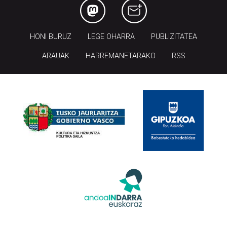
HONI BURUZ
LEGE OHARRA
PUBLIZITATEA
ARAUAK
HARREMANETARAKO
RSS