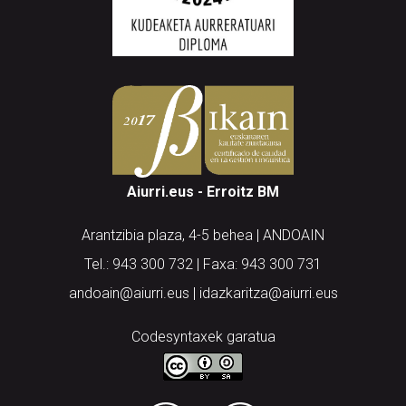
Aiurri.eus - Erroitz BM
Arantzibia plaza, 4-5 behea | ANDOAIN
Tel.: 943 300 732 | Faxa: 943 300 731
andoain@aiurri.eus | idazkaritza@aiurri.eus
Codesyntaxek garatua