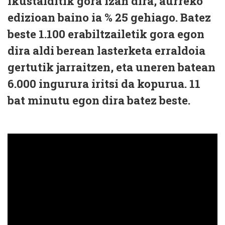
ikustalditik gora izan dira, aurreko
edizioan baino ia % 25 gehiago. Batez
beste 1.100 erabiltzailetik gora egon
dira aldi berean lasterketa erraldoia
gertutik jarraitzen, eta uneren batean
6.000 ingurura iritsi da kopurua. 11
bat minutu egon dira batez beste.