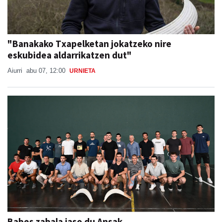
"Banakako Txapelketan jokatzeko nire
eskubidea aldarrikatzen dut"
Aiurri
abu 07, 12:00
URNIETA
Babes zabala jaso du Ansak