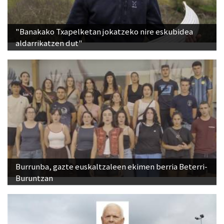
"Banakako Txapelketan jokatzeko nire eskubidea
aldarrikatzen dut"
Burrunba, gazte euskaltzaleen ekimen berria Beterri-
Buruntzan