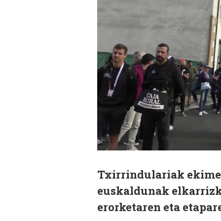
Txirrindulariak ekimen
euskaldunak elkarrizke
erorketaren eta etapa