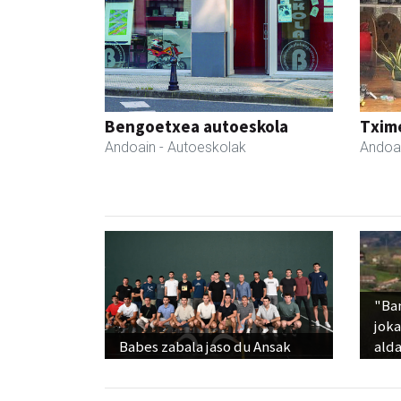
Bengoetxea autoeskola
Txim
Andoain
- Autoeskolak
Andoa
"Ba
jok
Babes zabala jaso du Ansak
alda