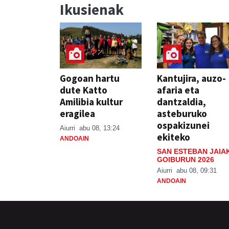
Ikusienak
Gogoan hartu
Kantujira, auzo-
dute Katto
afaria eta
Amilibia kultur
dantzaldia,
eragilea
asteburuko
ospakizunei
Aiurri
abu 08, 13:24
ekiteko
ANDOAIN
SAN ESTEBAN JAIA
GOIBURUN 2026
Aiurri
abu 08, 09:31
ANDOAIN