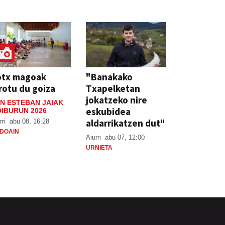
otx magoak
"Banakako
rotu du goiza
Txapelketan
jokatzeko nire
N ESTEBAN JAIAK
eskubidea
IBURUN 2026
aldarrikatzen dut"
rri
abu 08, 16:28
DOAIN
Aiurri
abu 07, 12:00
URNIETA