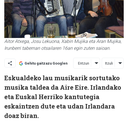
Aitor Atxega, Josu Lekuona, Xabin Mujika eta Aran Mujika,
Irunberri tabernan otsailaren 16an egin zuten saioan.
Entzun
Itzuli
Gehitu gaitzazu Googlen
Eskualdeko lau musikarik sortutako
musika taldea da Aire Eire. Irlandako
eta Euskal Herriko kantutegia
eskaintzen dute eta udan Irlandara
doaz biran.