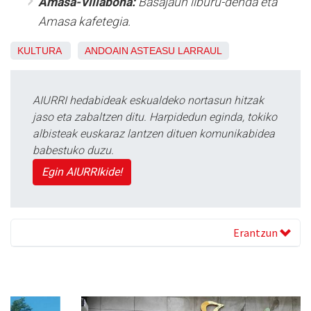
Amasa-Villabona:
Basajaun liburu-denda eta
Amasa kafetegia.
KULTURA
ANDOAIN
ASTEASU
LARRAUL
AIURRI hedabideak eskualdeko nortasun hitzak
jaso eta zabaltzen ditu. Harpidedun eginda, tokiko
albisteak euskaraz lantzen dituen komunikabidea
babestuko duzu.
Egin AIURRIkide!
Erantzun