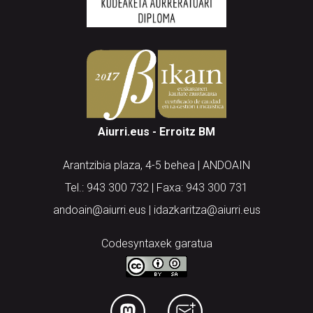
Aiurri.eus - Erroitz BM
Arantzibia plaza, 4-5 behea | ANDOAIN
Tel.: 943 300 732 | Faxa: 943 300 731
andoain@aiurri.eus | idazkaritza@aiurri.eus
Codesyntaxek garatua