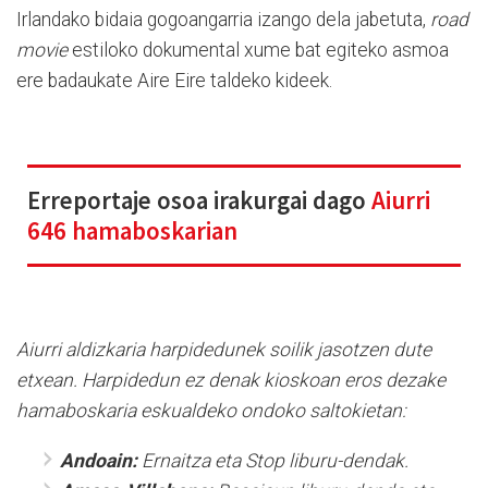
Irlandako bidaia gogoangarria izango dela jabetuta,
road
movie
estiloko dokumental xume bat egiteko asmoa
ere badaukate Aire Eire taldeko kideek.
Erreportaje osoa irakurgai dago
Aiurri
646 hamaboskarian
Aiurri aldizkaria harpidedunek soilik jasotzen dute
etxean. Harpidedun ez denak kioskoan eros dezake
hamaboskaria eskualdeko ondoko saltokietan:
Andoain:
Ernaitza eta Stop liburu-dendak.