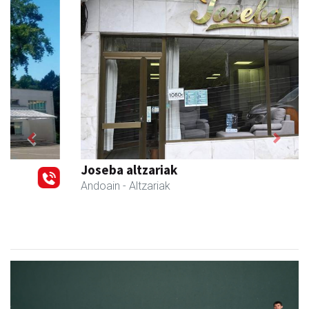
Previous
Next
Joseba altzariak
Andoain
- Altzariak