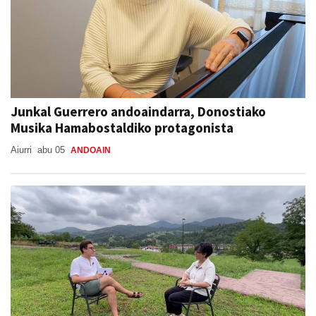
Junkal Guerrero andoaindarra, Donostiako
Musika Hamabostaldiko protagonista
Aiurri
abu 05
ANDOAIN