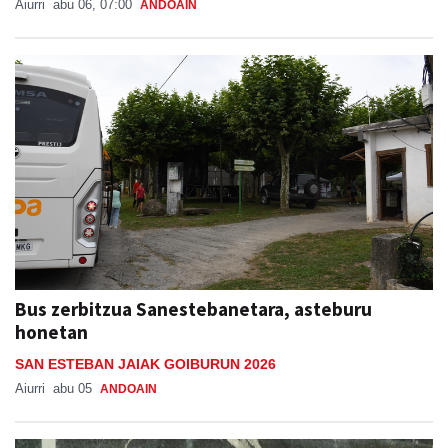
Aiurri
abu 06, 07:00
ANDOAIN
Bus zerbitzua Sanestebanetara, asteburu
honetan
SAN ESTEBAN JAIAK GOIBURUN 2026
Aiurri
abu 05
ANDOAIN