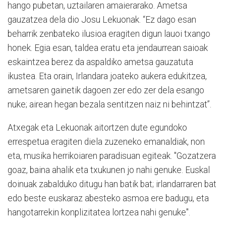
hango pubetan, uztailaren amaierarako. Ametsa
gauzatzea dela dio Josu Lekuonak. “Ez dago esan
beharrik zenbateko ilusioa eragiten digun lauoi txango
honek. Egia esan, taldea eratu eta jendaurrean saioak
eskaintzea berez da aspaldiko ametsa gauzatuta
ikustea. Eta orain, Irlandara joateko aukera edukitzea,
ametsaren gainetik dagoen zer edo zer dela esango
nuke; airean hegan bezala sentitzen naiz ni behintzat”.
Atxegak eta Lekuonak aitortzen dute egundoko
errespetua eragiten diela zuzeneko emanaldiak, non
eta, musika herrikoiaren paradisuan egiteak. "Gozatzera
goaz, baina ahalik eta txukunen jo nahi genuke. Euskal
doinuak zabalduko ditugu han batik bat; irlandarraren bat
edo beste euskaraz abesteko asmoa ere badugu, eta
hangotarrekin konplizitatea lortzea nahi genuke".