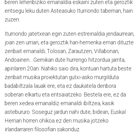
beren lehenbiziko emanaldia eskaini zuten eta geroztik
entsegu leku duten Asteasuko Iturriondo tabernan, hain
zuzen.
Iturriondo jatetxean egin zuten estreinaldia jendaurrean,
joan zen urrian, eta geroztik han-hemenka eman dituzte
zenbait emanaldi; Tolosan, Zarautzen, Villabonan,
Andoainen... Gernikan dute hurrengo hitzordua jarrita,
apirilaren 20an. Nahiko saio dira, kontuan hartuta beste
zenbait musika proiektutan gutxi-asko murgilduta
badabiltzala lauak ere, eta ez daukatela denbora
soberan elkartu eta entsaiatzeko. Bestela ere, ez da
beren xedea emanaldiz emanaldi ibiltzea, kasik
astebururo. Soseguz jardun nahi dute, bidean, Euskal
Herrian horren ohikoa ez den musika jotzeko
irlandarraren filosofian sakonduz.