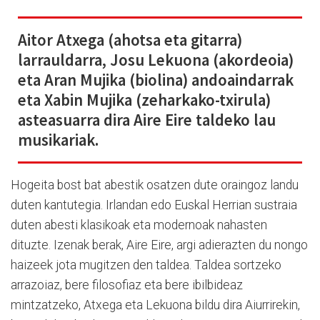
Aitor Atxega (ahotsa eta gitarra)
larrauldarra, Josu Lekuona (akordeoia)
eta Aran Mujika (biolina) andoaindarrak
eta Xabin Mujika (zeharkako-txirula)
asteasuarra dira Aire Eire taldeko lau
musikariak.
Hogeita bost bat abestik osatzen dute oraingoz landu
duten kantutegia. Irlandan edo Euskal Herrian sustraia
duten abesti klasikoak eta modernoak nahasten
dituzte. Izenak berak, Aire Eire, argi adierazten du nongo
haizeek jota mugitzen den taldea. Taldea sortzeko
arrazoiaz, bere filosofiaz eta bere ibilbideaz
mintzatzeko, Atxega eta Lekuona bildu dira Aiurrirekin,