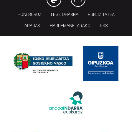
HONI BURUZ
LEGE OHARRA
PUBLIZITATEA
ARAUAK
HARREMANETARAKO
RSS