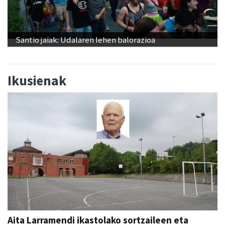
Santio jaiak: Udalaren lehen balorazioa
Ikusienak
Aita Larramendi ikastolako sortzaileen eta