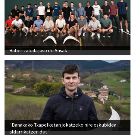
Babes zabala jaso du Ansak
"Banakako Txapelketan jokatzeko nire eskubidea
aldarrikatzen dut"