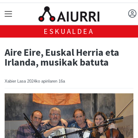
ESKUALDEA
Aire Eire, Euskal Herria eta
Irlanda, musikak batuta
Xabier Lasa
2024ko apirilaren 16a