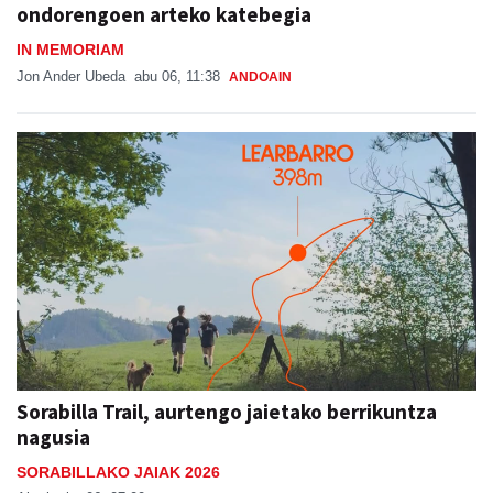
ondorengoen arteko katebegia
IN MEMORIAM
Jon Ander Ubeda
abu 06, 11:38
ANDOAIN
Sorabilla Trail, aurtengo jaietako berrikuntza
nagusia
SORABILLAKO JAIAK 2026