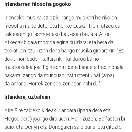
Irlandarren filosofia gogoko
Irlandako musika ez ezik, hango musikari herrikoien
filosofia maite dute, eta horixe Euskal Herriratzea da
taldearen goi asmoetako bat, esan bezala. Aitor
Atxegak bidaia mordoa egina du irlara, eta bera da
txoratuen itzuli izan dena hango musika giroarekin. “Ez
dakit inon baden kulturarik, irlandakoa baino
musikazaleagoa. Egin kontu, bere bandera tradizionala
bakarra izango da munduan instrumentu bat (arpa)
daramana. Horrek zer edo zer esan nahi du".
Irlandara, uztailean
Aire Eire taldeko kideak Irlandara (Iparraldera eta
Hegoaldera) joango dira udan. Hain zuzen, Belfasten bi
saio, eta Derryn eta Donegalen saio bana lotu dituzte