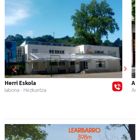
Previous
Next
Arruti gozotegia
Andoain
- Gozotegiak