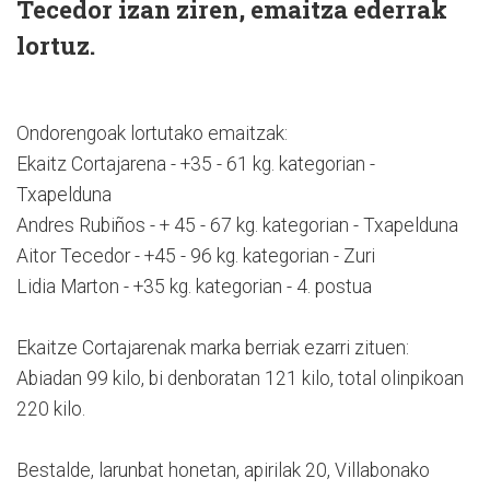
Tecedor izan ziren, emaitza ederrak
lortuz.
Ondorengoak lortutako emaitzak:
Ekaitz Cortajarena - +35 - 61 kg. kategorian -
Txapelduna
Andres Rubiños - + 45 - 67 kg. kategorian - Txapelduna
Aitor Tecedor - +45 - 96 kg. kategorian - Zuri
Lidia Marton - +35 kg. kategorian - 4. postua
Ekaitze Cortajarenak marka berriak ezarri zituen:
Abiadan 99 kilo, bi denboratan 121 kilo, total olinpikoan
220 kilo.
Bestalde, larunbat honetan, apirilak 20, Villabonako