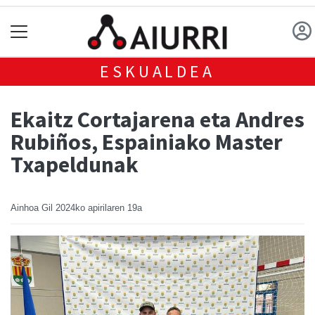
ESKUALDEA
Ekaitz Cortajarena eta Andres
Rubiños, Espainiako Master
Txapeldunak
Ainhoa Gil
2024ko apirilaren 19a