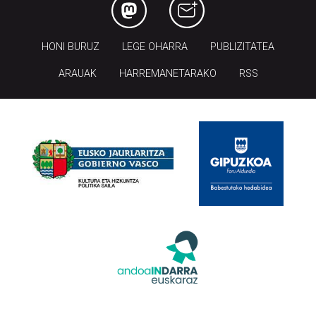
HONI BURUZ
LEGE OHARRA
PUBLIZITATEA
ARAUAK
HARREMANETARAKO
RSS