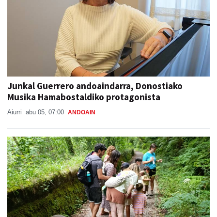
Junkal Guerrero andoaindarra, Donostiako
Musika Hamabostaldiko protagonista
Aiurri
abu 05, 07:00
ANDOAIN