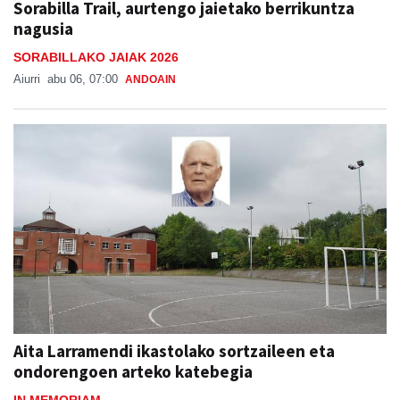
Sorabilla Trail, aurtengo jaietako berrikuntza
nagusia
SORABILLAKO JAIAK 2026
Aiurri
abu 06, 07:00
ANDOAIN
Aita Larramendi ikastolako sortzaileen eta
ondorengoen arteko katebegia
IN MEMORIAM