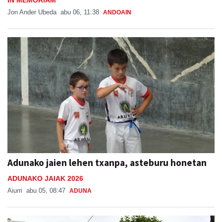
Jon Ander Ubeda
abu 06, 11:38
ANDOAIN
Adunako jaien lehen txanpa, asteburu honetan
ADUNAKO JAIAK 2026
Aiurri
abu 05, 08:47
ADUNA