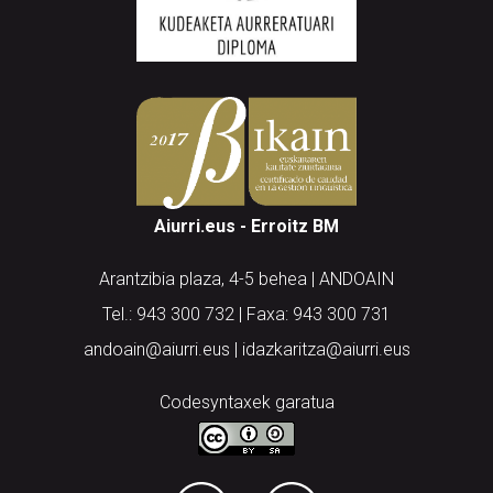
Aiurri.eus - Erroitz BM
Arantzibia plaza, 4-5 behea | ANDOAIN
Tel.: 943 300 732 | Faxa: 943 300 731
andoain@aiurri.eus | idazkaritza@aiurri.eus
Codesyntaxek garatua