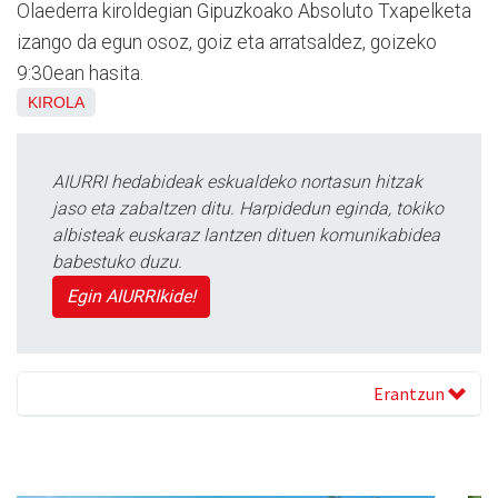
Olaederra kiroldegian Gipuzkoako Absoluto Txapelketa
izango da egun osoz, goiz eta arratsaldez, goizeko
9:30ean hasita.
KIROLA
AIURRI hedabideak eskualdeko nortasun hitzak
jaso eta zabaltzen ditu. Harpidedun eginda, tokiko
albisteak euskaraz lantzen dituen komunikabidea
babestuko duzu.
Egin AIURRIkide!
Erantzun