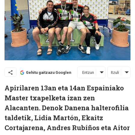
Entzun
Itzuli
Gehitu gaitzazu Googlen
Apirilaren 13an eta 14an Espainiako
Master txapelketa izan zen
Alacanten. Denok Danena halterofilia
taldetik, Lidia Martón, Ekaitz
Cortajarena, Andres Rubiños eta Aitor