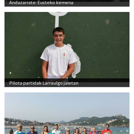
Andazarrate: Eusteko kemena
Pilota partidak Larraulgo jaietan