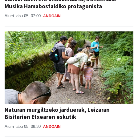
Musika Hamabostaldiko protagonista
Aiurri
abu 05, 07:00
ANDOAIN
Naturan murgiltzeko jarduerak, Leizaran
Bisitarien Etxearen eskutik
Aiurri
abu 05, 08:30
ANDOAIN