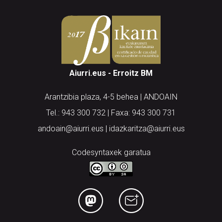
Aiurri.eus - Erroitz BM
Arantzibia plaza, 4-5 behea | ANDOAIN
Tel.: 943 300 732 | Faxa: 943 300 731
andoain@aiurri.eus | idazkaritza@aiurri.eus
Codesyntaxek garatua