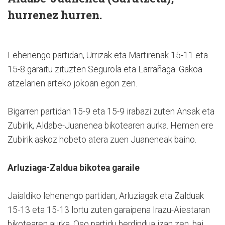
hurrenez hurren.
Lehenengo partidan, Urrizak eta Martirenak 15-11 eta
15-8 garaitu zituzten Segurola eta Larrañaga. Gakoa
atzelarien arteko jokoan egon zen.
Bigarren partidan 15-9 eta 15-9 irabazi zuten Ansak eta
Zubirik, Aldabe-Juanenea bikotearen aurka. Hemen ere
Zubirik askoz hobeto atera zuen Juaneneak baino.
Arluziaga-Zaldua bikotea garaile
Jaialdiko lehenengo partidan, Arluziagak eta Zalduak
15-13 eta 15-13 lortu zuten garaipena Irazu-Aiestaran
bikotearen aurka. Oso partidu berdindua izan zen, bai