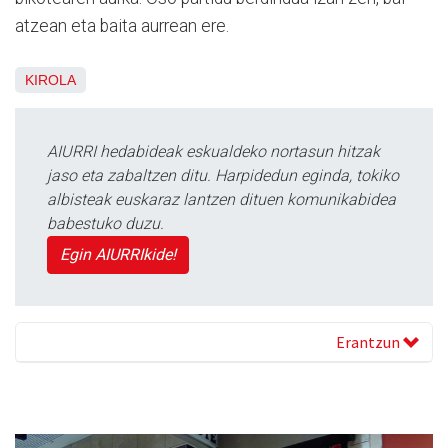
atzean eta baita aurrean ere.
KIROLA
AIURRI hedabideak eskualdeko nortasun hitzak
jaso eta zabaltzen ditu. Harpidedun eginda, tokiko
albisteak euskaraz lantzen dituen komunikabidea
babestuko duzu.
Egin AIURRIkide!
Erantzun