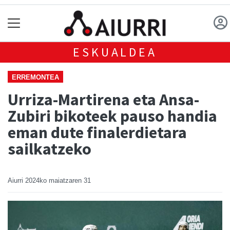
ESKUALDEA
ERREMONTEA
Urriza-Martirena eta Ansa-
Zubiri bikoteek pauso handia
eman dute finalerdietara
sailkatzeko
Aiurri
2024ko maiatzaren 31