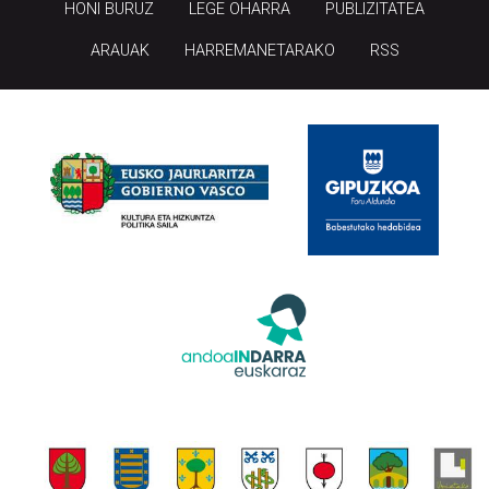
HONI BURUZ
LEGE OHARRA
PUBLIZITATEA
ARAUAK
HARREMANETARAKO
RSS