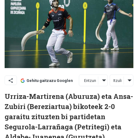
Entzun
Itzuli
Gehitu gaitzazu Googlen
Urriza-Martirena (Aburuza) eta Ansa-
Zubiri (Bereziartua) bikoteek 2-0
garaitu zituzten bi partidetan
Segurola-Larrañaga (Petritegi) eta
Aldabe-Juanenea (Gurutzeta),