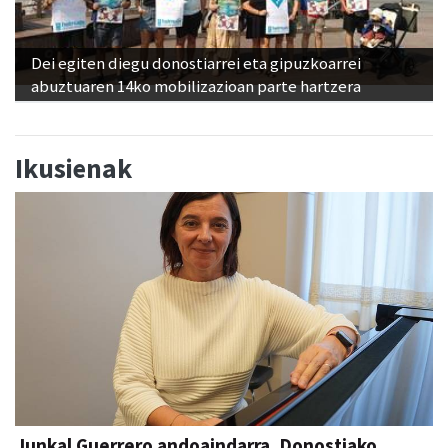
Dei egiten diegu donostiarrei eta gipuzkoarrei
abuztuaren 14ko mobilizazioan parte hartzera
Ikusienak
Junkal Guerrero andoaindarra, Donostiako