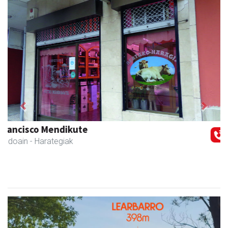
Previous
Next
NutriEskola
Andoain
- Ikasketak