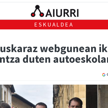
ESKUALDEA
uskaraz webgunean ik
intza duten autoeskol