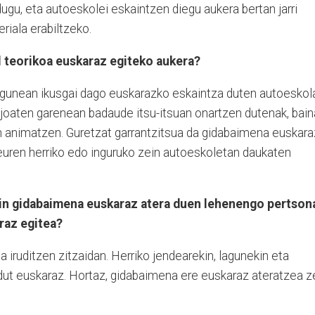
ugu, eta autoeskolei eskaintzen diegu aukera bertan jarri
riala erabiltzeko.
l teorikoa euskaraz egiteko aukera?
unean ikusgai dago euskarazko eskaintza duten autoeskol
 joaten garenean badaude itsu-itsuan onartzen dutenak, bain
n animatzen. Guretzat garrantzitsua da gidabaimena euskara
 euren herriko edo inguruko zein autoeskoletan daukaten
kin gidabaimena euskaraz atera duen lehenengo pertson
raz egitea?
a iruditzen zitzaidan. Herriko jendearekin, lagunekin eta
 dut euskaraz. Hortaz, gidabaimena ere euskaraz ateratzea z