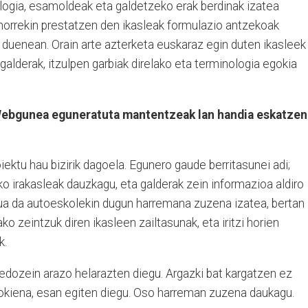
logia, esamoldeak eta galdetzeko erak berdinak izatea
 horrekin prestatzen den ikasleak formulazio antzekoak
 duenean. Orain arte azterketa euskaraz egin duten ikasleek
 galderak, itzulpen garbiak direlako eta terminologia egokia
Webgunea eguneratuta mantentzeak lan handia eskatzen
iektu hau bizirik dagoela. Egunero gaude berritasunei adi;
o irakasleak dauzkagu, eta galderak zein informazioa aldiro
sua da autoeskolekin dugun harremana zuzena izatea, bertan
ko zeintzuk diren ikasleen zailtasunak, eta iritzi horien
k.
 edozein arazo helarazten diegu. Argazki bat kargatzen ez
okiena, esan egiten diegu. Oso harreman zuzena daukagu.