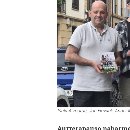
Iñaki Aizpurua, Jon Howick, Ander M
Aurrerapauso nabarme