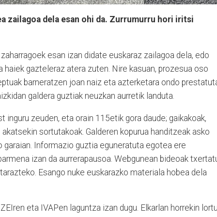
 zailagoa dela esan ohi da. Zurrumurru hori iritsi
un zaharragoek esan izan didate euskaraz zailagoa dela, edo
a haiek gazteleraz atera zuten. Nire kasuan, prozesua oso
eptuak barneratzen joan naiz eta azterketara ondo prestatut
zaizkidan galdera guztiak neuzkan aurretik landuta.
 inguru zeuden, eta orain 115etik gora daude; gaikakoak,
o akatsekin sortutakoak. Galderen kopurua handitzeak asko
o garaian. Informazio guztia eguneratuta egotea ere
abarmena izan da aurrerapausoa. Webgunean bideoak txertat
ertarazteko. Esango nuke euskarazko materiala hobea dela
ZEIren eta IVAPen laguntza izan dugu. Elkarlan horrekin lort