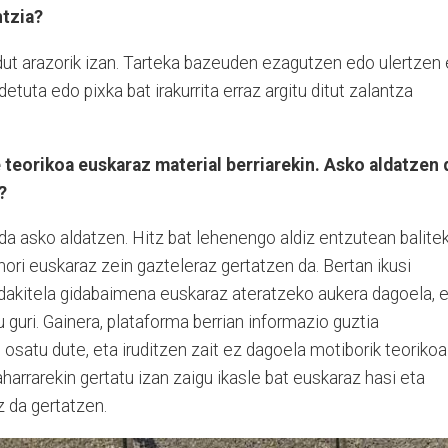
ntzia?
ut arazorik izan. Tarteka bazeuden ezagutzen edo ulertzen
ldetuta edo pixka bat irakurrita erraz argitu ditut zalantza
e teorikoa euskaraz material berriarekin. Asko aldatzen 
z?
 da asko aldatzen. Hitz bat lehenengo aldiz entzutean balite
 hori euskaraz zein gazteleraz gertatzen da. Bertan ikusi
dakitela gidabaimena euskaraz ateratzeko aukera dagoela, 
 guri. Gainera, plataforma berrian informazio guztia
osatu dute, eta iruditzen zait ez dagoela motiborik teorikoa
harrarekin gertatu izan zaigu ikasle bat euskaraz hasi eta
z da gertatzen.