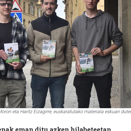
oron eta Haritz Eizagirre, euskaratutako materiala eskuan dutel
nak eman ditu azken hilabeteetan