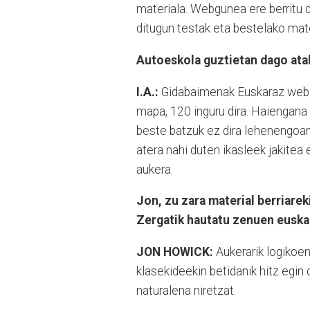
materiala. Webgunea ere berritu d
ditugun testak eta bestelako mate
Autoeskola guztietan dago ata
I.A.:
Gidabaimenak Euskaraz webg
mapa, 120 inguru dira. Haiengana
beste batzuk ez dira lehenengoa
atera nahi duten ikasleek jakitea
aukera.
Jon, zu zara material berriare
Zergatik hautatu zenuen euska
JON HOWICK:
Aukerarik logikoen
klasekideekin betidanik hitz egin
naturalena niretzat.