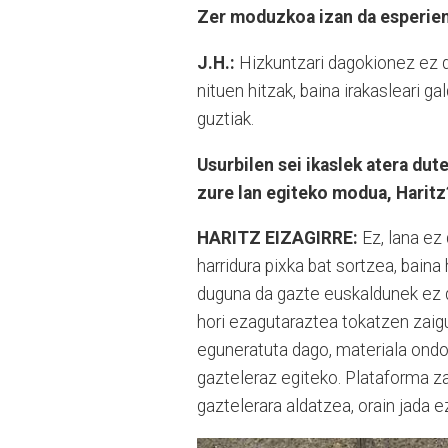
Zer moduzkoa izan da esperie
J.H.:
Hizkuntzari dagokionez ez d
nituen hitzak, baina irakasleari ga
guztiak.
Usurbilen sei ikaslek atera dut
zure lan egiteko modua, Harit
HARITZ EIZAGIRRE:
Ez, lana ez
harridura pixka bat sortzea, baina
duguna da gazte euskaldunek ez 
hori ezagutaraztea tokatzen zaigu
eguneratuta dago, materiala ondo 
gazteleraz egiteko. Plataforma za
gaztelerara aldatzea, orain jada e