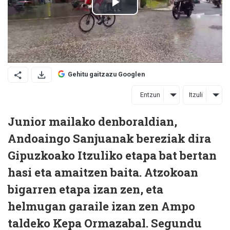
Gehitu gaitzazu Googlen
Entzun
Itzuli
Junior mailako denboraldian,
Andoaingo Sanjuanak bereziak dira
Gipuzkoako Itzuliko etapa bat bertan
hasi eta amaitzen baita. Atzokoan
bigarren etapa izan zen, eta
helmugan garaile izan zen Ampo
taldeko Kepa Ormazabal. Segundu