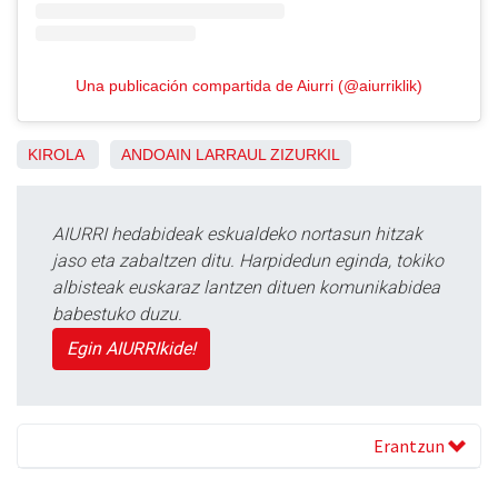
Una publicación compartida de Aiurri (@aiurriklik)
KIROLA
ANDOAIN
LARRAUL
ZIZURKIL
AIURRI hedabideak eskualdeko nortasun hitzak
jaso eta zabaltzen ditu. Harpidedun eginda, tokiko
albisteak euskaraz lantzen dituen komunikabidea
babestuko duzu.
Egin AIURRIkide!
Erantzun