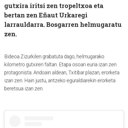
gutxira iritsi zen tropeltxoa eta
bertan zen Eñaut Urkaregi
larrauldarra. Bosgarren helmugaratu
zen.
Bideoa Zizurkilen grabatuta dago, helmugarako
kilometro gutxiren faltan. Etapa osoan euria izan zen
protagonista. Andoain aldean, Txitibar plazan, erorketa
izan zen. Hain justu, antzeko eguraldiarekin erorketa
beretsua izan zen.