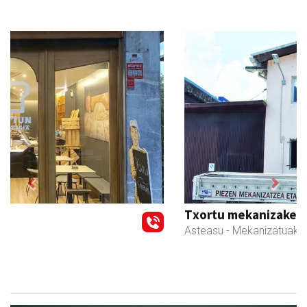
Previous
Next
Txortu mekanizaketa eta muntaketa
Asteasu
- Mekanizatuak