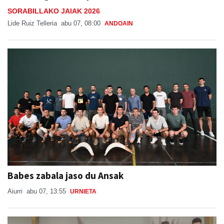
SORABILLAKO JAIAK 2026
Lide Ruiz Telleria
abu 07, 08:00
ANDOAIN
Babes zabala jaso du Ansak
Aiurri
abu 07, 13:55
URNIETA