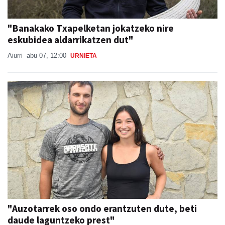
"Banakako Txapelketan jokatzeko nire
eskubidea aldarrikatzen dut"
Aiurri
abu 07, 12:00
URNIETA
"Auzotarrek oso ondo erantzuten dute, beti
daude laguntzeko prest"