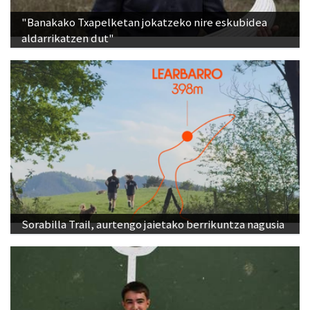
"Banakako Txapelketan jokatzeko nire eskubidea
aldarrikatzen dut"
Sorabilla Trail, aurtengo jaietako berrikuntza nagusia