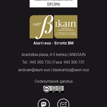
Aiurri.eus - Erroitz BM
Arantzibia plaza, 4-5 behea | ANDOAIN
Tel.: 943 300 732 | Faxa: 943 300 731
andoain@aiurri.eus | idazkaritza@aiurri.eus
Codesyntaxek garatua