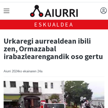
ESKUALDEA
Urkaregi aurrealdean ibili
zen, Ormazabal
irabazlearengandik oso gertu
Aiurri
2024ko ekainaren 24a