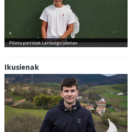
Pilota partidak Larraulgo jaietan
Ikusienak