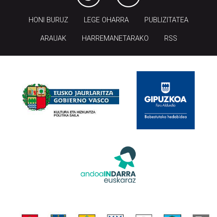
HONI BURUZ
LEGE OHARRA
PUBLIZITATEA
ARAUAK
HARREMANETARAKO
RSS