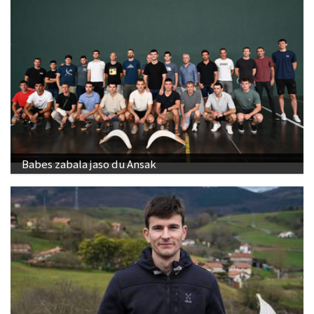
Babes zabala jaso du Ansak