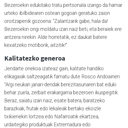
Bezeroekin edukitako tratu pertsonala izango da hamar
urteko ibilbidearen ostean gogoan geratuko zaion
oroitzapenik gozoena: “Zalantzarik gabe, hala da!
Bezeroekin ongi moldatu izan naiz beti, eta beraiek ere
antzera nirekin. Alde horretatik, ez daukat batere
kexatzeko motiborik, aitzitik!”.
Kalitatezko generoa
Jendarte onekoa izateaz gain, kalitate handiko
elikagaiak saltzeagatik famatu dute Rosco Andoainen:
“Argi neukan janari-dendak berezitasunaren bat eduki
behar zuela, zerbait erakargarria bezeroen ikuspegitik.
Beraz, saiatu izan naiz, esate batera, baratzeko
barazkiak, frutak edo lekaleak bertako ekoizle
txikienekin lortzea edo Nafarroatik ekartzea,
urdaitegiko produktuak Extremadura edo