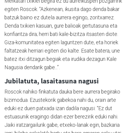
Merkatari txikiei begira ez du aurreikuspen pozgarririk
egiten Roscok. “Azkenean, ikusita dago denda bakar
batzuk baino ez dutela aurrera egingo, zoritxarrez.
Denda txikien kasuan, gure balioak gertutasuna eta
konfiantza dira; herri bati kale-bizitza itsasten diote.
Giza-komunitatea egiten laguntzen dute, eta horiek
faltatzeak herriari egiten dio kalte. Esate batera, une
batez itxi ditzagun begiak eta irudika dezagun Kale
Nagusia dendarik gabe...”.
Jubilatuta, lasaitasuna nagusi
Roscok nahiko finkatuta dauka bere aurrera begirako
bizimodua. Ezustekorik gabekoa nahi du, orain arte
eduki ez duen patxada izan dadila nagusi: “Ez dut
estuasunik eragingo didan ezer berezirik eduki nahi.
Jaiki iratzargailurik gabe, etxeko-lanak egin, bazkaria