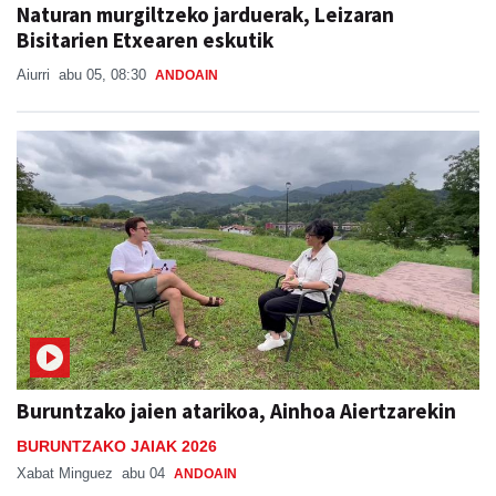
Naturan murgiltzeko jarduerak, Leizaran
Bisitarien Etxearen eskutik
Aiurri
abu 05, 08:30
ANDOAIN
Buruntzako jaien atarikoa, Ainhoa Aiertzarekin
BURUNTZAKO JAIAK 2026
Xabat Minguez
abu 04
ANDOAIN