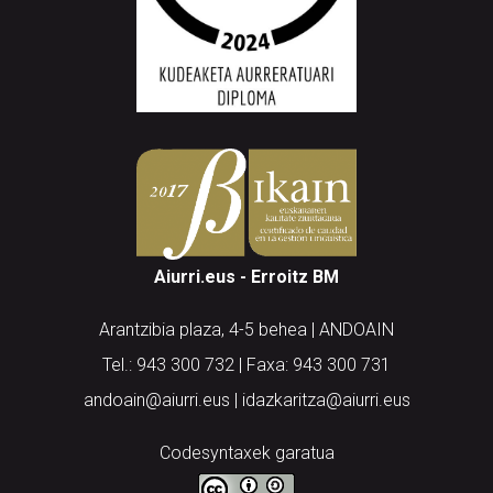
Aiurri.eus - Erroitz BM
Arantzibia plaza, 4-5 behea | ANDOAIN
Tel.: 943 300 732 | Faxa: 943 300 731
andoain@aiurri.eus | idazkaritza@aiurri.eus
Codesyntaxek garatua