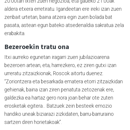
20:00tan ixten zuen negozioa, eta gaueko 21:00ak
aldera etxera erretiratu. Igandeetan ere ireki izan zuen
zenbait urtetan, baina atzera egin zuen bolada bat
pasata, astean egun bateko atsedenaldia sakratua zela
erabakita.
Bezeroekin tratu ona
Itxi aurreko egunetan iragarri zuen jubilazioarena
bezeroen artean, eta, harrezkero, ez ziren gutxi izan
urreratu zitzaizkionak, Roscok aitortu duenez.
“Zoriontzera eta besarkada ematera etorri zitzaizkidan
gehienak, baina izan ziren penatuta zetozenak ere,
galdezka ea hartaz gero nora joan behar ote zuten
erosketak egitera... Batzuek zein besteek emozio
handiko uneak biziarazi zizkidaten, barru-barruraino
sartzen diren horietakoak”.