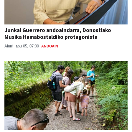
Junkal Guerrero andoaindarra, Donostiako
Musika Hamabostaldiko protagonista
Aiurri
abu 05, 07:00
ANDOAIN