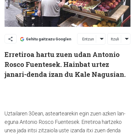
Entzun
Itzuli
Gehitu gaitzazu Googlen
Erretiroa hartu zuen udan Antonio
Rosco Fuentesek. Hainbat urtez
janari-denda izan du Kale Nagusian.
Uztailaren 30ean, asteartearekin egin zuen azken lan-
eguna Antonio Rosco Fuentesek. Erretiroa hartzeko
unea jada iritsi zitzaiola uste izanda itxi zuen denda