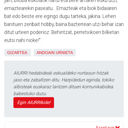
jarri, biloba eskolatik hartu eta bere amaren esku utzi,
emaztearekin paseatu... Emazteak eta biok bidaiaren
bat edo beste ere egingo dugu tarteka, jakina. Lehen
banituen zenbait hobby, baina bazterrean utzi behar izan
ditut urteen poderioz. Behintzat, perretxikoen bilketari
eutsi nahi nioke!”.
GIZARTEA
ANDOAIN
URNIETA
AIURRI hedabideak eskualdeko nortasun hitzak
jaso eta zabaltzen ditu. Harpidedun eginda, tokiko
albisteak euskaraz lantzen dituen komunikabidea
babestuko duzu.
Egin AIURRIkide!
Erantzun