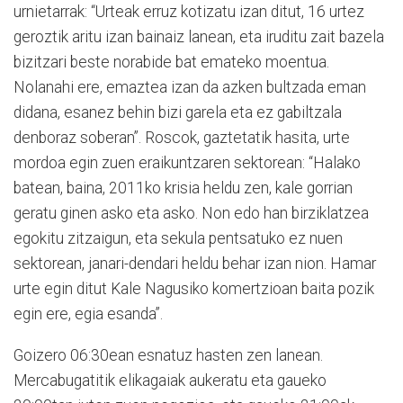
urnietarrak: “Urteak erruz kotizatu izan ditut, 16 urtez
geroztik aritu izan bainaiz lanean, eta iruditu zait bazela
bizitzari beste norabide bat emateko moentua.
Nolanahi ere, emaztea izan da azken bultzada eman
didana, esanez behin bizi garela eta ez gabiltzala
denboraz soberan”. Roscok, gaztetatik hasita, urte
mordoa egin zuen eraikuntzaren sektorean: “Halako
batean, baina, 2011ko krisia heldu zen, kale gorrian
geratu ginen asko eta asko. Non edo han birziklatzea
egokitu zitzaigun, eta sekula pentsatuko ez nuen
sektorean, janari-dendari heldu behar izan nion. Hamar
urte egin ditut Kale Nagusiko komertzioan baita pozik
egin ere, egia esanda”.
Goizero 06:30ean esnatuz hasten zen lanean.
Mercabugatitik elikagaiak aukeratu eta gaueko