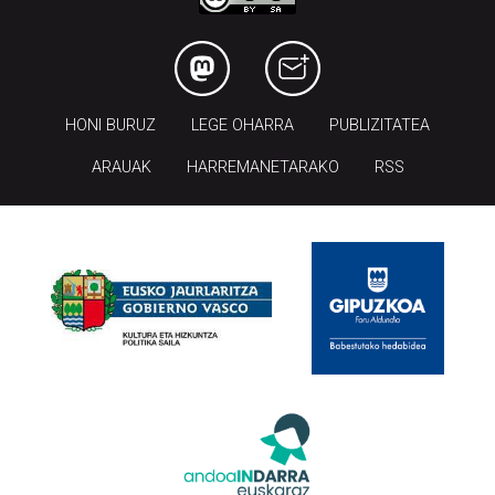
HONI BURUZ
LEGE OHARRA
PUBLIZITATEA
ARAUAK
HARREMANETARAKO
RSS