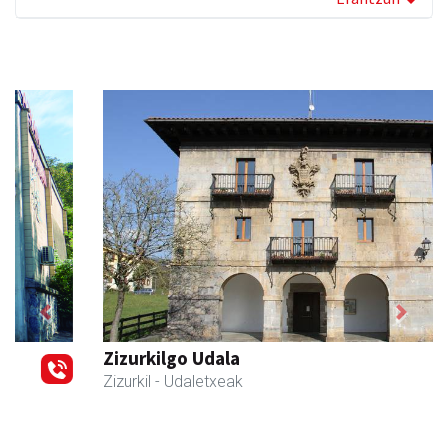
Previous
Next
Zizurkilgo Udala
Zizurkil
- Udaletxeak