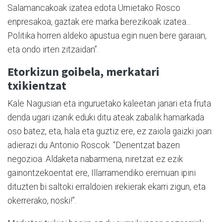
Salamancakoak izatea edota Urnietako Rosco
enpresakoa, gaztak ere marka berezikoak izatea...
Politika horren aldeko apustua egin nuen bere garaian,
eta ondo irten zitzaidan”.
Etorkizun goibela, merkatari
txikientzat
Kale Nagusian eta inguruetako kaleetan janari eta fruta
denda ugari izanik eduki ditu ateak zabalik hamarkada
oso batez, eta, hala eta guztiz ere, ez zaiola gaizki joan
adierazi du Antonio Roscok. “Denentzat bazen
negozioa. Aldaketa nabarmena, niretzat ez ezik
gainontzekoentat ere, Illarramendiko eremuan ipini
dituzten bi saltoki erraldoien irekierak ekarri zigun, eta
okerrerako, noski!”.