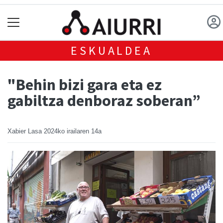
ESKUALDEA
"Behin bizi gara eta ez
gabiltza denboraz soberan”
Xabier Lasa
2024ko irailaren 14a