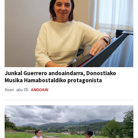
Junkal Guerrero andoaindarra, Donostiako
Musika Hamabostaldiko protagonista
Aiurri
abu 05
ANDOAIN