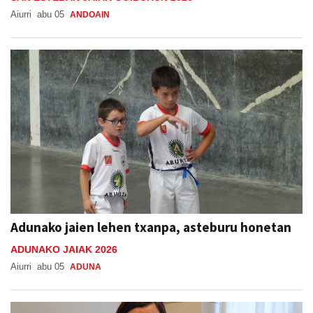
Aiurri
abu 05
ANDOAIN
Adunako jaien lehen txanpa, asteburu honetan
ADUNAKO JAIAK 2026
Aiurri
abu 05
ADUNA