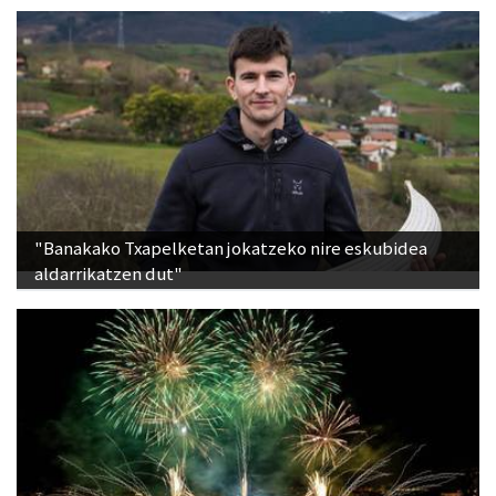
"Banakako Txapelketan jokatzeko nire eskubidea
aldarrikatzen dut"