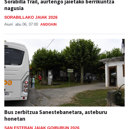
Sorabilla Trail, aurtengo jaietako berrikuntza
nagusia
SORABILLAKO JAIAK 2026
Aiurri
abu 06, 07:00
ANDOAIN
Bus zerbitzua Sanestebanetara, asteburu
honetan
SAN ESTEBAN JAIAK GOIBURUN 2026