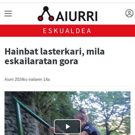
ESKUALDEA
Hainbat lasterkari, mila
eskailaratan gora
Aiurri
2024ko irailaren 14a