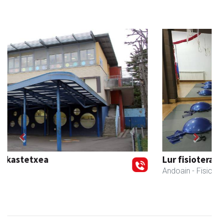
Previous
Next
Lur fisioterapia eta pilates zentroa
Andoain
- Fisioterapia