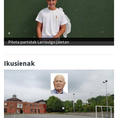
Pilota partidak Larraulgo jaietan
Ikusienak