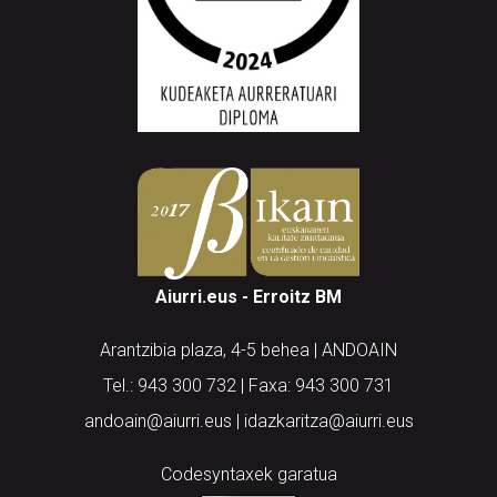
Aiurri.eus - Erroitz BM
Arantzibia plaza, 4-5 behea | ANDOAIN
Tel.: 943 300 732 | Faxa: 943 300 731
andoain@aiurri.eus | idazkaritza@aiurri.eus
Codesyntaxek garatua