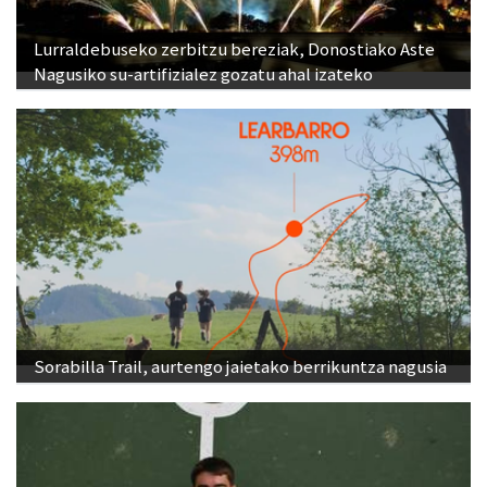
Lurraldebuseko zerbitzu bereziak, Donostiako Aste
Nagusiko su-artifizialez gozatu ahal izateko
Sorabilla Trail, aurtengo jaietako berrikuntza nagusia