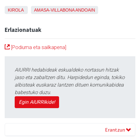
KIROLA
AMASA-VILLABONA
ANDOAIN
Erlazionatuak
[Podiuma eta sailkapena]
AIURRI hedabideak eskualdeko nortasun hitzak
jaso eta zabaltzen ditu. Harpidedun eginda, tokiko
albisteak euskaraz lantzen dituen komunikabidea
babestuko duzu.
Egin AIURRIkide!
Erantzun