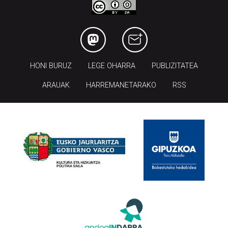
HONI BURUZ
LEGE OHARRA
PUBLIZITATEA
ARAUAK
HARREMANETARAKO
RSS