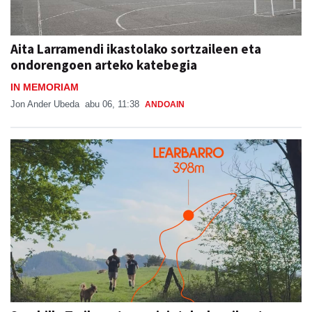
Aita Larramendi ikastolako sortzaileen eta
ondorengoen arteko katebegia
IN MEMORIAM
Jon Ander Ubeda
abu 06, 11:38
ANDOAIN