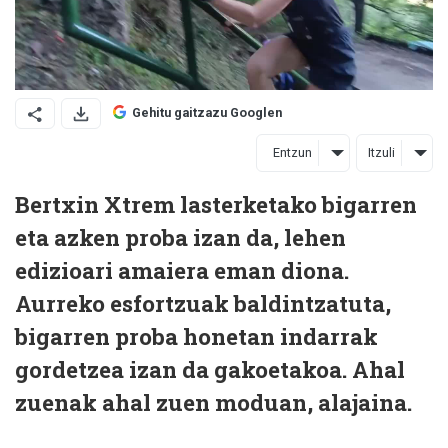
Gehitu gaitzazu Googlen
Entzun
Itzuli
Bertxin Xtrem lasterketako bigarren
eta azken proba izan da, lehen
edizioari amaiera eman diona.
Aurreko esfortzuak baldintzatuta,
bigarren proba honetan indarrak
gordetzea izan da gakoetakoa. Ahal
zuenak ahal zuen moduan, alajaina.