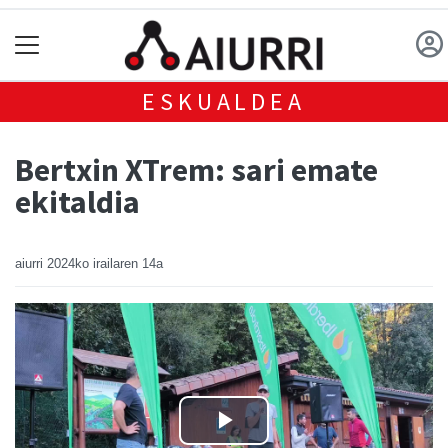
ESKUALDEA
Bertxin XTrem: sari emate
ekitaldia
aiurri
2024ko irailaren 14a