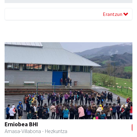
Erantzun
Previous
Next
Tximeleta oihal-denda
Andoain
- Oihal-denda