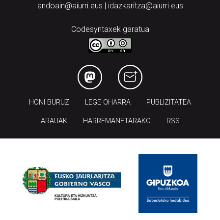
andoain@aiurri.eus | idazkaritza@aiurri.eus
Codesyntaxek garatua
HONI BURUZ
LEGE OHARRA
PUBLIZITATEA
ARAUAK
HARREMANETARAKO
RSS