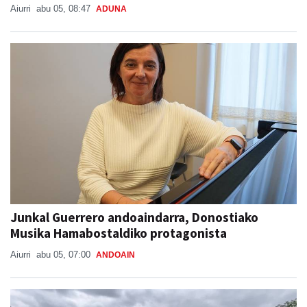
Aiurri
abu 05, 08:47
ADUNA
Junkal Guerrero andoaindarra, Donostiako
Musika Hamabostaldiko protagonista
Aiurri
abu 05, 07:00
ANDOAIN