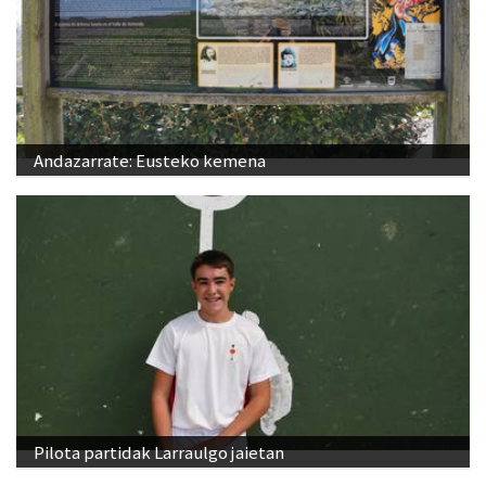
Andazarrate: Eusteko kemena
Pilota partidak Larraulgo jaietan