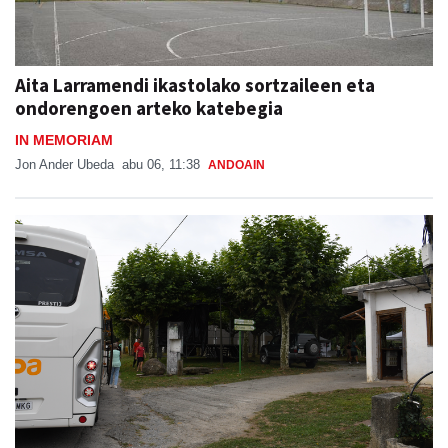
Aita Larramendi ikastolako sortzaileen eta
ondorengoen arteko katebegia
IN MEMORIAM
Jon Ander Ubeda
abu 06, 11:38
ANDOAIN