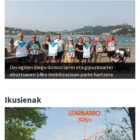
Dei egiten diegu donostiarrei eta gipuzkoarrei
abuztuaren 14ko mobilizazioan parte hartzera
Ikusienak