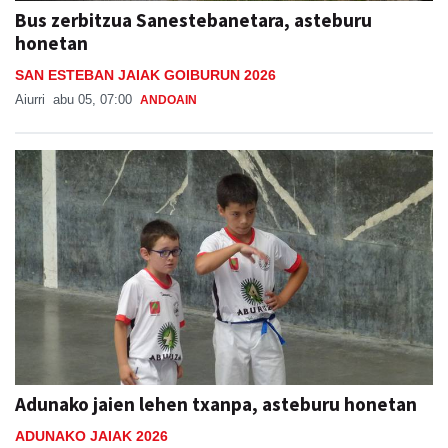
Bus zerbitzua Sanestebanetara, asteburu
honetan
SAN ESTEBAN JAIAK GOIBURUN 2026
Aiurri
abu 05, 07:00
ANDOAIN
Adunako jaien lehen txanpa, asteburu honetan
ADUNAKO JAIAK 2026