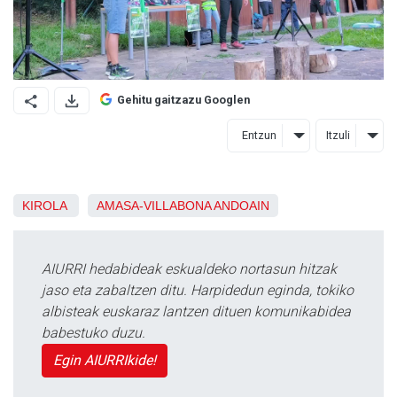
Gehitu gaitzazu Googlen
Entzun
Itzuli
KIROLA
AMASA-VILLABONA
ANDOAIN
AIURRI hedabideak eskualdeko nortasun hitzak
jaso eta zabaltzen ditu. Harpidedun eginda, tokiko
albisteak euskaraz lantzen dituen komunikabidea
babestuko duzu.
Egin AIURRIkide!