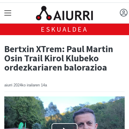
ESKUALDEA
Bertxin XTrem: Paul Martin
Osin Trail Kirol Klubeko
ordezkariaren balorazioa
aiurri
2024ko irailaren 14a