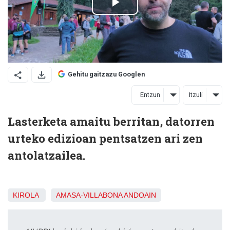
Gehitu gaitzazu Googlen
Entzun
Itzuli
Lasterketa amaitu berritan, datorren
urteko edizioan pentsatzen ari zen
antolatzailea.
KIROLA
AMASA-VILLABONA
ANDOAIN