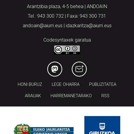
Arantzibia plaza, 4-5 behea | ANDOAIN
Tel.: 943 300 732 | Faxa: 943 300 731
andoain@aiurri.eus | idazkaritza@aiurri.eus
Codesyntaxek garatua
HONI BURUZ
LEGE OHARRA
PUBLIZITATEA
ARAUAK
HARREMANETARAKO
RSS