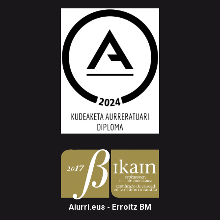
Aiurri.eus - Erroitz BM