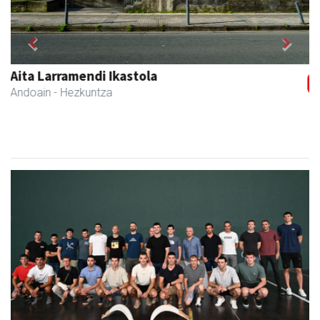
Previous
Next
Urrats inprimategia
Andoain
- Inprimategiak