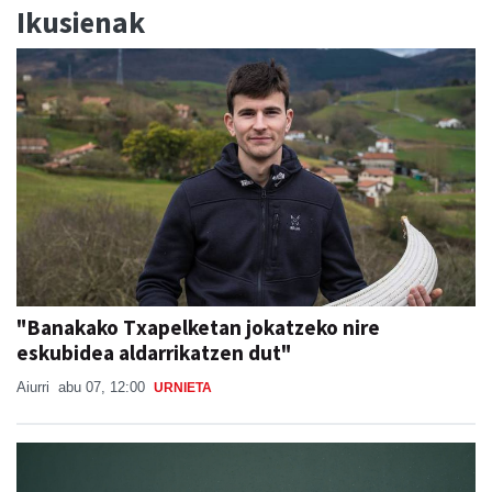
Ikusienak
"Banakako Txapelketan jokatzeko nire
eskubidea aldarrikatzen dut"
Aiurri
abu 07, 12:00
URNIETA