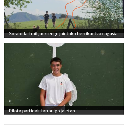
Sorabilla Trail, aurtengo jaietako berrikuntza nagusia
Pilota partidak Larraulgo jaietan