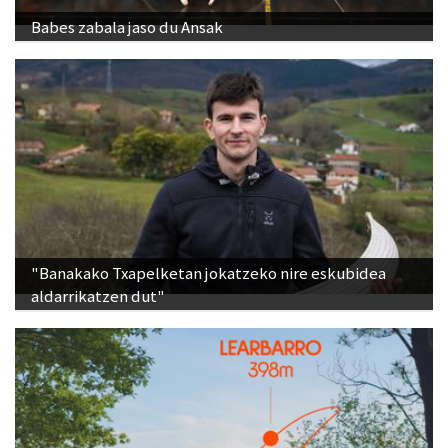
Babes zabala jaso du Ansak
"Banakako Txapelketan jokatzeko nire eskubidea
aldarrikatzen dut"