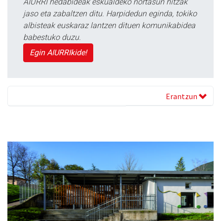
AIURRI hedabideak eskualdeko nortasun hitzak
jaso eta zabaltzen ditu. Harpidedun eginda, tokiko
albisteak euskaraz lantzen dituen komunikabidea
babestuko duzu.
Egin AIURRIkide!
Erantzun