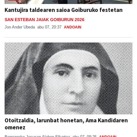
Kantujira taldearen saioa Goiburuko festetan
SAN ESTEBAN JAIAK GOIBURUN 2026
Jon Ander Ubeda
abu 07, 20:37
ANDOAIN
Otoitzaldia, larunbat honetan, Ama Kandidaren
omenez
Berrozpeko Jesusen Alaben Elkartea
abu 07, 09:25
ANDOAIN