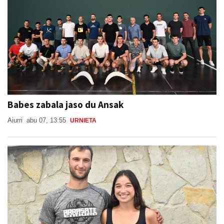
Babes zabala jaso du Ansak
Aiurri
abu 07, 13:55
URNIETA