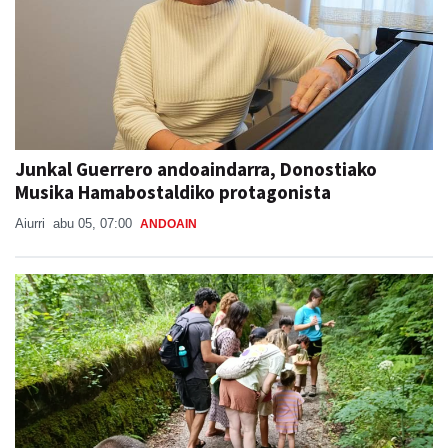
Junkal Guerrero andoaindarra, Donostiako
Musika Hamabostaldiko protagonista
Aiurri
abu 05, 07:00
ANDOAIN