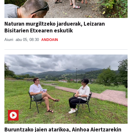
Naturan murgiltzeko jarduerak, Leizaran
Bisitarien Etxearen eskutik
Aiurri
abu 05, 08:30
ANDOAIN
Buruntzako jaien atarikoa, Ainhoa Aiertzarekin