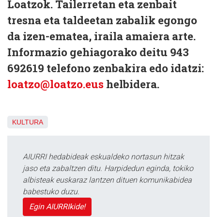
Loatzok. Tailerretan eta zenbait
tresna eta taldeetan zabalik egongo
da izen-ematea, iraila amaiera arte.
Informazio gehiagorako deitu
943
692619
telefono zenbakira edo idatzi:
loatzo@loatzo.eus
helbidera.
KULTURA
AIURRI hedabideak eskualdeko nortasun hitzak
jaso eta zabaltzen ditu. Harpidedun eginda, tokiko
albisteak euskaraz lantzen dituen komunikabidea
babestuko duzu.
Egin AIURRIkide!