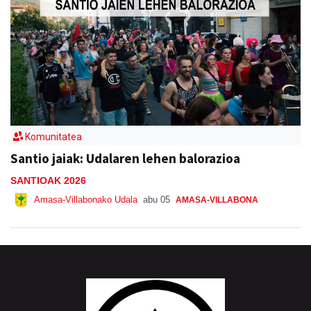
Komunitatea
Santio jaiak: Udalaren lehen balorazioa
SANTIOAK 2026
Amasa-Villabonako Udala
abu 05
AMASA-VILLABONA