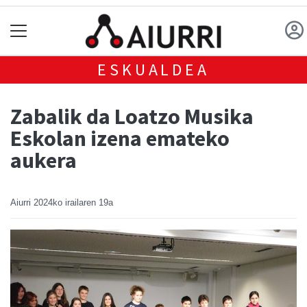
ESKUALDEA
Zabalik da Loatzo Musika
Eskolan izena emateko
aukera
Aiurri
2024ko irailaren 19a