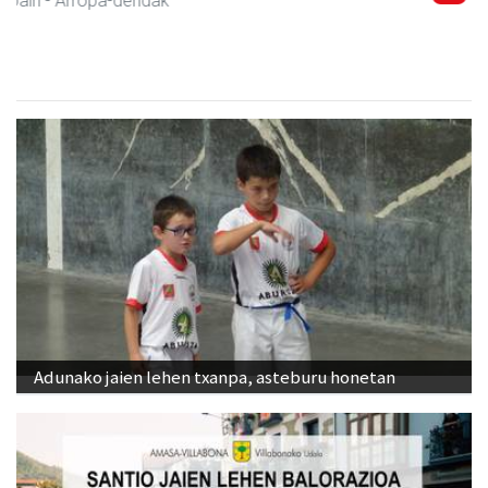
Andoain
- Inprimategiak
Adunako jaien lehen txanpa, asteburu honetan