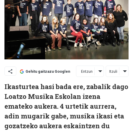
Entzun
Itzuli
Gehitu gaitzazu Googlen
Ikasturtea hasi bada ere, zabalik dago
Loatzo Musika Eskolan izena
emateko aukera. 4 urtetik aurrera,
adin mugarik gabe, musika ikasi eta
gozatzeko aukera eskaintzen du