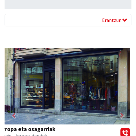
Erantzun
Previous
Next
Urrats inprimategia