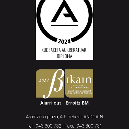
Aiurri.eus - Erroitz BM
Arantzibia plaza, 4-5 behea | ANDOAIN
Tel.: 943 300 732 | Faxa: 943 300 731