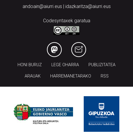
andoain@aiurri.eus | idazkaritza@aiurri.eus
Codesyntaxek garatua
HONI BURUZ
LEGE OHARRA
PUBLIZITATEA
ARAUAK
HARREMANETARAKO
RSS