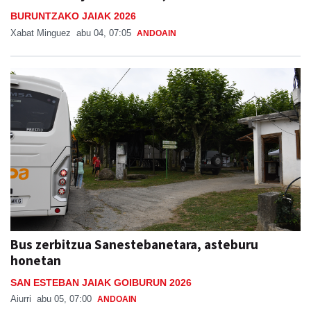
BURUNTZAKO JAIAK 2026
Xabat Minguez
abu 04, 07:05
ANDOAIN
Bus zerbitzua Sanestebanetara, asteburu
honetan
SAN ESTEBAN JAIAK GOIBURUN 2026
Aiurri
abu 05, 07:00
ANDOAIN