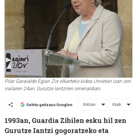
Pilar Garaialde Egiari Zor elkarteko kidea Urnietan izan zen
irailaren 24an, Gurutze Iantziren omenaldian.
Entzun
Itzuli
Gehitu gaitzazu Googlen
1993an, Guardia Zibilen esku hil zen
Gurutze Iantzi gogoratzeko eta