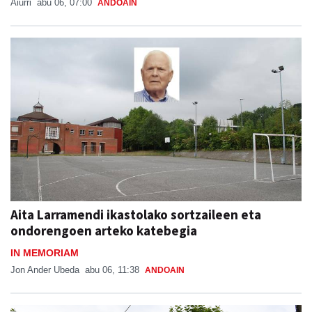
Aiurri
abu 06, 07:00
ANDOAIN
Aita Larramendi ikastolako sortzaileen eta
ondorengoen arteko katebegia
IN MEMORIAM
Jon Ander Ubeda
abu 06, 11:38
ANDOAIN