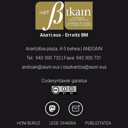
Aiurri.eus - Erroitz BM
Arantzibia plaza, 4-5 behea | ANDOAIN
Tel.: 943 300 732 | Faxa: 943 300 731
andoain@aiurri.eus | idazkaritza@aiurri.eus
Codesyntaxek garatua
HONI BURUZ
LEGE OHARRA
PUBLIZITATEA