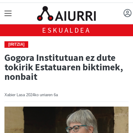
ESKUALDEA
[IRITZIA]
Gogora Institutuan ez dute
tokirik Estatuaren biktimek,
nonbait
Xabier Lasa
2024ko urriaren 6a