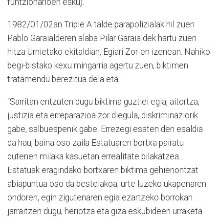
funtzionarioen esku).
1982/01/02an Triple A talde parapolizialak hil zuen
Pablo Garaialderen alaba Pilar Garaialdek hartu zuen
hitza Urnietako ekitaldian, Egiari Zor-en izenean. Nahiko
begi-bistako kexu mingarria agertu zuen, biktimen
tratamendu berezitua dela eta:
“Sarritan entzuten dugu biktima guztiei egia, aitortza,
justizia eta erreparazioa zor diegula, diskriminaziorik
gabe, salbuespenik gabe. Errezegi esaten den esaldia
da hau, baina oso zaila Estatuaren bortxa pairatu
dutenen milaka kasuetan errealitate bilakatzea...
Estatuak eragindako bortxaren biktima gehienontzat
abiapuntua oso da bestelakoa; urte luzeko ukapenaren
ondoren, egin zigutenaren egia ezartzeko borrokan
jarraitzen dugu, heriotza eta giza eskubideen urraketa