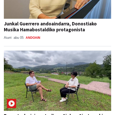
Junkal Guerrero andoaindarra, Donostiako
Musika Hamabostaldiko protagonista
Aiurri
abu 05
ANDOAIN