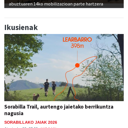
abuztuaren 14ko mobilizazioan parte hartzera
Ikusienak
Sorabilla Trail, aurtengo jaietako berrikuntza
nagusia
SORABILLAKO JAIAK 2026