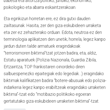
babesa eta aitortza politiko, juridiko, ekonomiko,
psikologiko eta abarra eskaintzerakoan.
Eta eginkizun horretan ere, ez dira gutxi dauden
zailtasunak. Hasita, zer den giza eskubideen urraketa
eta zer ez zehazterako orduan. Edota, neutroa ez den
terminologia aplikatzen den unetik; horrela, legez kanpo
jardun duten talde armatuek eragindakoak
“terrorismoren biktima”tzat jotzen badira, eta, aldiz,
Estatu aparatuek (Polizia Nazionala, Guardia Zibila,
Ertzaintza, TOP frankistaren oinordeko diren
salbuespenezko epaitegiak edo legediak…) eragindako
biktimak kalifikatzen badira “botere-abusuak edo polizia-
indarkeria legez kanpo erabiltzeak eragindako urraketen
biktima”-tzat edo “motibazio politikoko egoeran
gertatutako giza eskubideen urraketen biktima”-tzat.