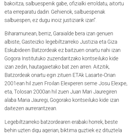
bakoitza, salbuespenik gabe, ofizialki erroldatu, aitortu
eta erreparatu dadin. Gehienok, salbuespenak
salbuespen, ez dugu inoiz justiziarik izan”.
Biharamunean, berriz, Garaialde bera izan genuen
albiste, Gasteizko legebiltzarreko Justizia eta Giza
Eskubideen Batzordeak ez baitzuen onartu nahi izan
Gogora Institutuko zuzendaritzako kontseiluko kide
izan zedin, hautagaietako bat zen arren. Aitzitik,
Batzordeak onartu egin zituen ETAk Lasarte-Orian
2001ean hil zuen Froilan Elexperen seme Josu Elexpe,
eta, Tolosan 2000an hil zuen Juan Mari Jauregiren
alaba Maria Jauregi, Gogorako kontseiluko kide izan
daitezen aurrerantzean.
Legebiltzarreko batzordearen erabaki horrek, beste
behin uzten digu agerian, biktima guztiek ez dituztela