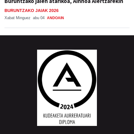
Buruntzako jaien atarikoa, Ainhoa Aiertzarekin
BURUNTZAKO JAIAK 2026
Xabat Minguez
abu 04
ANDOAIN