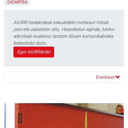
GIZARTEA
AIURRI hedabideak eskualdeko nortasun hitzak
jaso eta zabaltzen ditu. Harpidedun eginda, tokiko
albisteak euskaraz lantzen dituen komunikabidea
babestuko duzu.
Egin AIURRIkide!
Erantzun