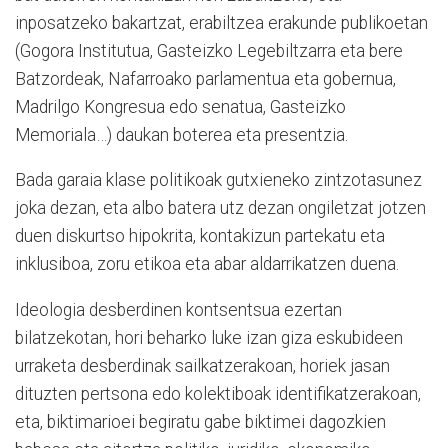
inposatzeko bakartzat, erabiltzea erakunde publikoetan
(Gogora Institutua, Gasteizko Legebiltzarra eta bere
Batzordeak, Nafarroako parlamentua eta gobernua,
Madrilgo Kongresua edo senatua, Gasteizko
Memoriala…) daukan boterea eta presentzia.
Bada garaia klase politikoak gutxieneko zintzotasunez
joka dezan, eta albo batera utz dezan ongiletzat jotzen
duen diskurtso hipokrita, kontakizun partekatu eta
inklusiboa, zoru etikoa eta abar aldarrikatzen duena.
Ideologia desberdinen kontsentsua ezertan
bilatzekotan, hori beharko luke izan giza eskubideen
urraketa desberdinak sailkatzerakoan, horiek jasan
dituzten pertsona edo kolektiboak identifikatzerakoan,
eta, biktimarioei begiratu gabe biktimei dagozkien