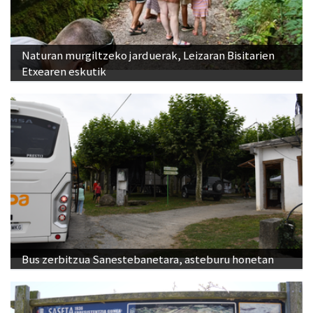
Naturan murgiltzeko jarduerak, Leizaran Bisitarien
Etxearen eskutik
Bus zerbitzua Sanestebanetara, asteburu honetan