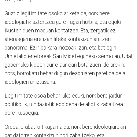
Guztiz legitimitate osoko ariketa da, nork bere
ideologiatik aztertzea gure iragan hurbila, eta egoki
ikusten duen moduan kontatzea. Eta, zergatik ez,
aberasgarria ere izan liteke kontakizun anitzen
panorama. Ezin baikara inozoak izan, eta bat egin
Urnietako erretoreak San Migel eguneko sermoian, Udal
gobernuko kideen aurre-aurrean bota zuen ideiarekin:
hots, borrokatu behar dugun deabruaren parekoa dela
ideologien aniztasuna.
Legitimitate osoa behar luke eduki, nork bere jardun
politikotik, fundaziotik edo dena delakotik zabaltzea
bere ikuspegia.
Ordea, erabat kritikagarria da, nork bere ideologiarekin
bat datorren kontakizun hori zabaltzeko, eta