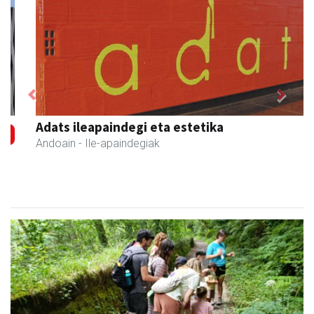
Previous
Next
Adats ileapaindegi eta estetika
Andoain
- Ile-apaindegiak