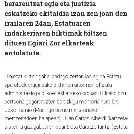
berarentzat egia eta justizia
eskatzeko ekitaldia izan zen joan den
irailaren 24an, Estatuaren
indarkeriaren biktimak biltzen
dituen Egiari Zor elkarteak
antolatuta.
Urnietatik irten gabe, badago zertan lan egina Estatu
aparatuek eragindako biktimen aitormen ofiziala
administrazio publikoei eskatzeko orduan. Hildako hiru
pertsona gogorarazten baitizkigu memoria hurbilak:
Joxe Kamio (Madrilgo barne ministerioko
mertzenarioen balapean), Juan Carlos Alberdi (kartzela-
sistema gizagabearen pean), eta Gurutze Iantzi (Estatu