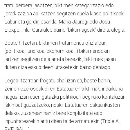
tratu berbera jasotzen, biktimen kategorizazio edo
jerarkizazioa aplikatzen segitzen duela klase politikoak.
Labur eta gordin esanda, Maria Jauregi edo Josu
Elexpe, Pilar Garaialde baino “biktimagoak” direla, alegia.
Beste hitzetan, biktimen tratamendu ofizialean
(politikoa, juridikoa, ekonomikoa…) biktimarioekin
jartzen segitzen dela arreta bereziki, biktimek jasan
duten giza eskubideen urraketekin baino gehiago.
Legebiltzarrean frogatu ahal izan da, beste behin,
zeinen ezerosoak diren Estatuaren biktimak, indarkeria
nagusi izan duen gatazka politikoari begirako kontakizun
jakin bat gauzatzeko, noski. Estatuaren eskua ikusten
delako, zuzenean nahiz bere konplizitate edo
inpunitatearekin aritu diren talde armatuekin (Triple A,
BVE, GAL…).