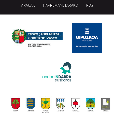
ARAUAK
HARREMANETARAKO
RSS