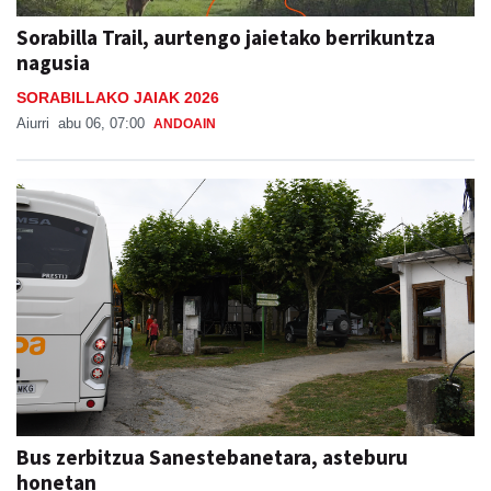
Sorabilla Trail, aurtengo jaietako berrikuntza
nagusia
SORABILLAKO JAIAK 2026
Aiurri
abu 06, 07:00
ANDOAIN
Bus zerbitzua Sanestebanetara, asteburu
honetan