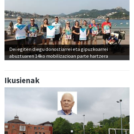
Dei egiten diegu donostiarrei eta gipuzkoarrei
abuztuaren 14ko mobilizazioan parte hartzera
Ikusienak