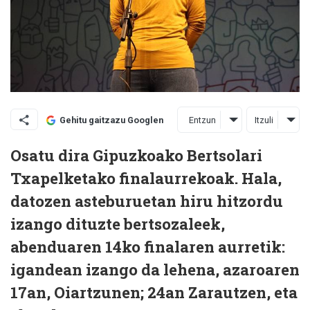
Entzun
Itzuli
Gehitu gaitzazu Googlen
Osatu dira Gipuzkoako Bertsolari
Txapelketako finalaurrekoak. Hala,
datozen asteburuetan hiru hitzordu
izango dituzte bertsozaleek,
abenduaren 14ko finalaren aurretik:
igandean izango da lehena, azaroaren
17an, Oiartzunen; 24an Zarautzen, eta