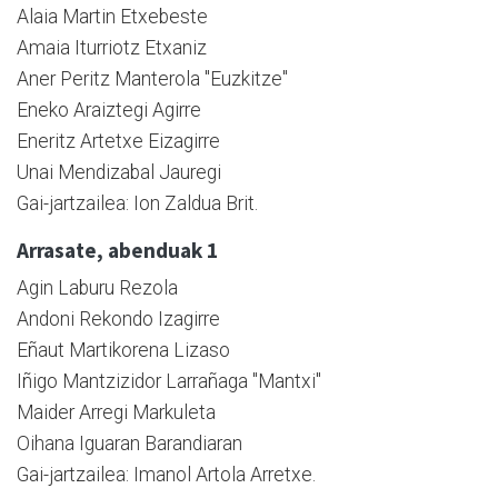
Alaia Martin Etxebeste
Amaia Iturriotz Etxaniz
Aner Peritz Manterola "Euzkitze"
Eneko Araiztegi Agirre
Eneritz Artetxe Eizagirre
Unai Mendizabal Jauregi
Gai-jartzailea: Ion Zaldua Brit.
Arrasate, abenduak 1
Agin Laburu Rezola
Andoni Rekondo Izagirre
Eñaut Martikorena Lizaso
Iñigo Mantzizidor Larrañaga "Mantxi"
Maider Arregi Markuleta
Oihana Iguaran Barandiaran
Gai-jartzailea: Imanol Artola Arretxe.