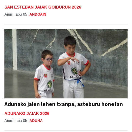
SAN ESTEBAN JAIAK GOIBURUN 2026
Aiurri
abu 05
ANDOAIN
Adunako jaien lehen txanpa, asteburu honetan
ADUNAKO JAIAK 2026
Aiurri
abu 05
ADUNA