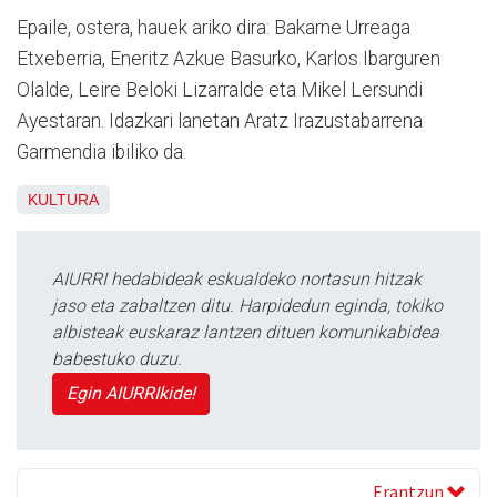
Epaile, ostera, hauek ariko dira: Bakarne Urreaga
Etxeberria, Eneritz Azkue Basurko, Karlos Ibarguren
Olalde, Leire Beloki Lizarralde eta Mikel Lersundi
Ayestaran. Idazkari lanetan Aratz Irazustabarrena
Garmendia ibiliko da.
KULTURA
AIURRI hedabideak eskualdeko nortasun hitzak
jaso eta zabaltzen ditu. Harpidedun eginda, tokiko
albisteak euskaraz lantzen dituen komunikabidea
babestuko duzu.
Egin AIURRIkide!
Erantzun