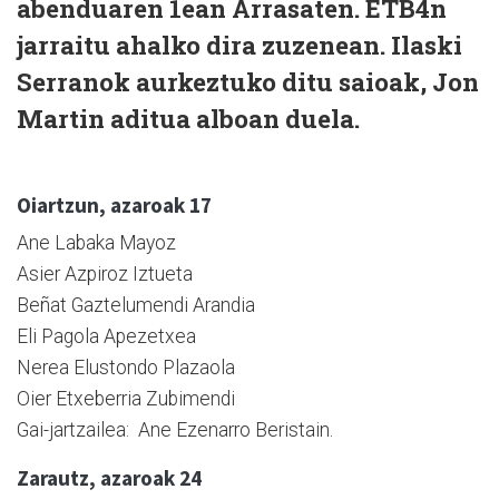
abenduaren 1ean Arrasaten. ETB4n
jarraitu ahalko dira zuzenean. Ilaski
Serranok aurkeztuko ditu saioak, Jon
Martin aditua alboan duela.
Oiartzun, azaroak 17
Ane Labaka Mayoz
Asier Azpiroz Iztueta
Beñat Gaztelumendi Arandia
Eli Pagola Apezetxea
Nerea Elustondo Plazaola
Oier Etxeberria Zubimendi
Gai-jartzailea: Ane Ezenarro Beristain.
Zarautz, azaroak 24