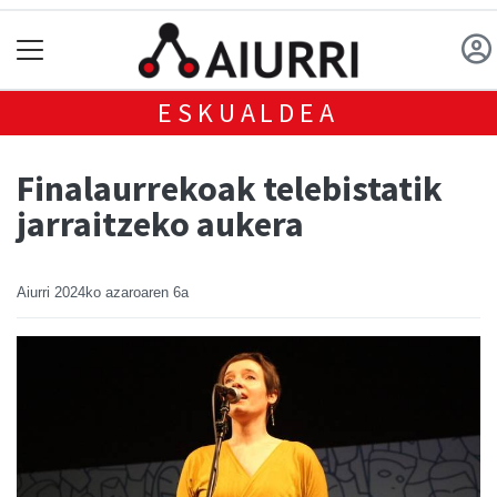
ESKUALDEA
Finalaurrekoak telebistatik
jarraitzeko aukera
Aiurri
2024ko azaroaren 6a