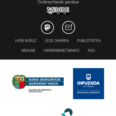
Codesyntaxek garatua
HONI BURUZ
LEGE OHARRA
PUBLIZITATEA
ARAUAK
HARREMANETARAKO
RSS