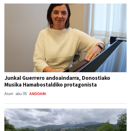
Junkal Guerrero andoaindarra, Donostiako
Musika Hamabostaldiko protagonista
Aiurri
abu 05
ANDOAIN