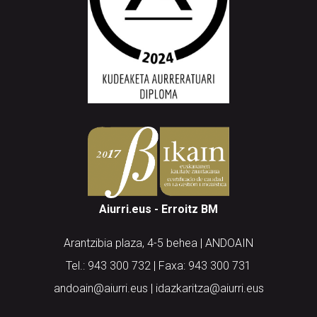
Aiurri.eus - Erroitz BM
Arantzibia plaza, 4-5 behea | ANDOAIN
Tel.: 943 300 732 | Faxa: 943 300 731
andoain@aiurri.eus | idazkaritza@aiurri.eus