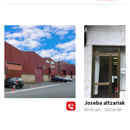
Previous
Next
Joseba altzariak
Andoain
- Altzariak