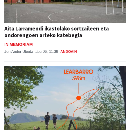
Aita Larramendi ikastolako sortzaileen eta
ondorengoen arteko katebegia
IN MEMORIAM
Jon Ander Ubeda
abu 06, 11:38
ANDOAIN