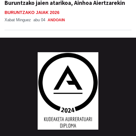
Xabat Minguez
abu 04
ANDOAIN