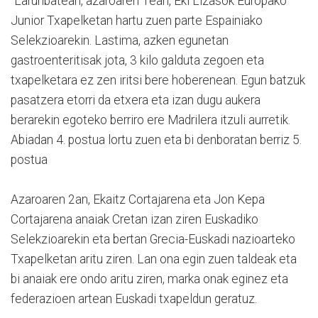
"Larunbatean, azaroaren 1ean, Eki Lizasok Europako
Junior Txapelketan hartu zuen parte Espainiako
Selekzioarekin. Lastima, azken egunetan
gastroenteritisak jota, 3 kilo galduta zegoen eta
txapelketara ez zen iritsi bere hoberenean. Egun batzuk
pasatzera etorri da etxera eta izan dugu aukera
berarekin egoteko berriro ere Madrilera itzuli aurretik.
Abiadan 4. postua lortu zuen eta bi denboratan berriz 5.
postua
Azaroaren 2an, Ekaitz Cortajarena eta Jon Kepa
Cortajarena anaiak Cretan izan ziren Euskadiko
Selekzioarekin eta bertan Grecia-Euskadi nazioarteko
Txapelketan aritu ziren. Lan ona egin zuen taldeak eta
bi anaiak ere ondo aritu ziren, marka onak eginez eta
federazioen artean Euskadi txapeldun geratuz.