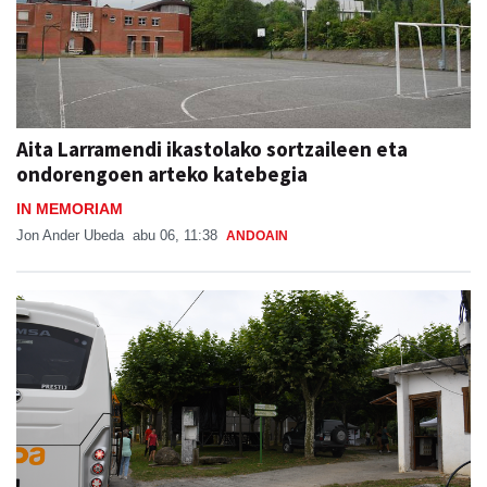
Aita Larramendi ikastolako sortzaileen eta
ondorengoen arteko katebegia
IN MEMORIAM
Jon Ander Ubeda
abu 06, 11:38
ANDOAIN