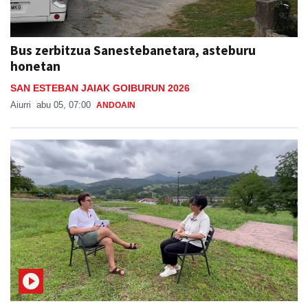
Bus zerbitzua Sanestebanetara, asteburu
honetan
SAN ESTEBAN JAIAK GOIBURUN 2026
Aiurri
abu 05, 07:00
ANDOAIN
Buruntzako jaien atarikoa, Ainhoa Aiertzarekin
BURUNTZAKO JAIAK 2026