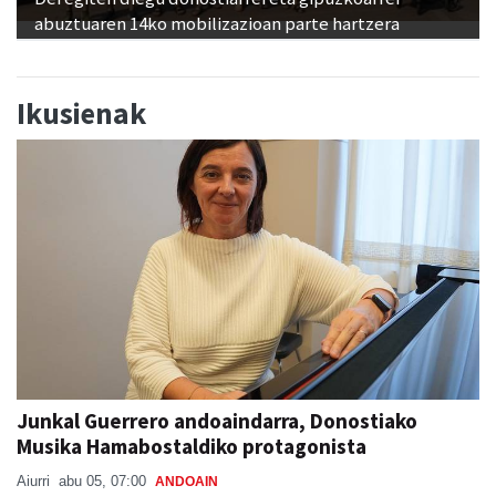
Ikusienak
Junkal Guerrero andoaindarra, Donostiako
Musika Hamabostaldiko protagonista
Aiurri
abu 05, 07:00
ANDOAIN