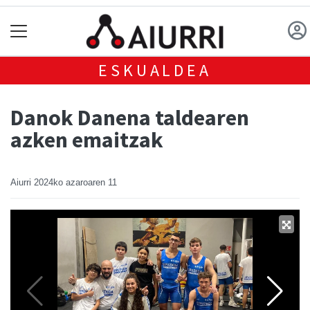
ESKUALDEA
Danok Danena taldearen
azken emaitzak
Aiurri
2024ko azaroaren 11