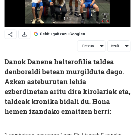
Gehitu gaitzazu Googlen
Entzun
Itzuli
Danok Danena halterofilia taldea
denboraldi betean murgilduta dago.
Azken asteburutan lehia
ezberdinetan aritu dira kirolariak eta,
taldeak kronika bidali du. Hona
hemen izandako emaitzen berri: