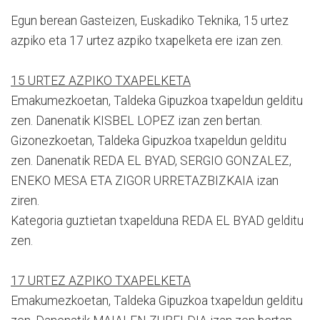
Egun berean Gasteizen, Euskadiko Teknika, 15 urtez
azpiko eta 17 urtez azpiko txapelketa ere izan zen.
15 URTEZ AZPIKO TXAPELKETA
Emakumezkoetan, Taldeka Gipuzkoa txapeldun gelditu
zen. Danenatik KISBEL LOPEZ izan zen bertan.
Gizonezkoetan, Taldeka Gipuzkoa txapeldun gelditu
zen. Danenatik REDA EL BYAD, SERGIO GONZALEZ,
ENEKO MESA ETA ZIGOR URRETAZBIZKAIA izan
ziren.
Kategoria guztietan txapelduna REDA EL BYAD gelditu
zen.
17 URTEZ AZPIKO TXAPELKETA
Emakumezkoetan, Taldeka Gipuzkoa txapeldun gelditu