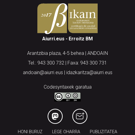
Aiurri.eus - Erroitz BM
Arantzibia plaza, 4-5 behea | ANDOAIN
Tel.: 943 300 732 | Faxa: 943 300 731
andoain@aiurri.eus | idazkaritza@aiurri.eus
Codesyntaxek garatua
HONI BURUZ
LEGE OHARRA
PUBLIZITATEA
ARAUAK
HARREMANETARAKO
RSS