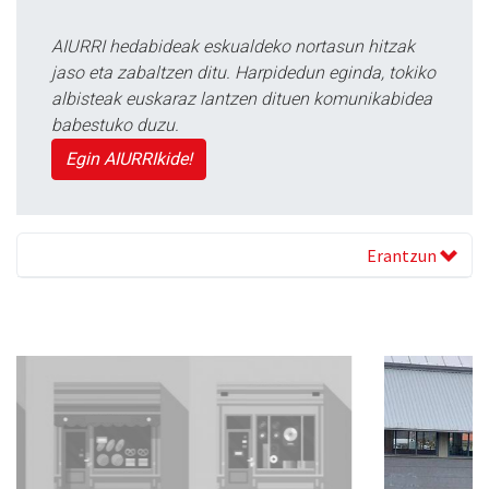
AIURRI hedabideak eskualdeko nortasun hitzak
jaso eta zabaltzen ditu. Harpidedun eginda, tokiko
albisteak euskaraz lantzen dituen komunikabidea
babestuko duzu.
Egin AIURRIkide!
Erantzun