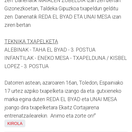
zen. Danenatik MAIALEN ZUBELDIA izan zen bertan.
Gizonezkoetan, Taldeka Gipuzkoa txapeldun gelditu
zen. Danenatik REDA EL BYAD ETA UNAI MESA izan
ziren bertan.
TEKNIKA TXAPELKETA
ALEBINAK - TAHA EL BYAD - 3. POSTUA
INFANTILAK - ENEKO MESA - TXAPELDUNA / KISBEL
LOPEZ - 3. POSTUA
Datorren astean, azaroaren 16an, Toledon, Espainiako
17 urtez azpiko txapelketa izango da eta gutxieneko
marka egina duten REDA EL BYAD eta UNAI MESA
joango dira txapelketara Ekaitz Cortajarena
entrenatzailearekin. Animo eta zorte on!"
KIROLA