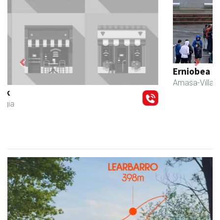
Previous
Next
Erniobea BHI
Amasa-Villabona
- Hezkuntza