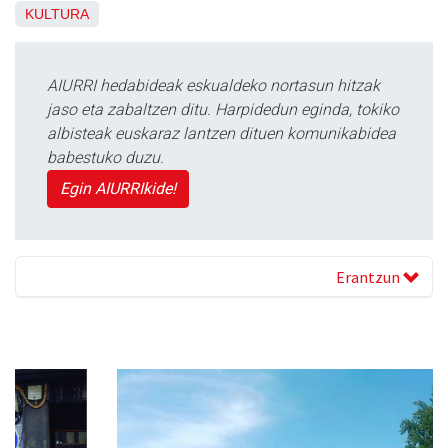
KULTURA
AIURRI hedabideak eskualdeko nortasun hitzak
jaso eta zabaltzen ditu. Harpidedun eginda, tokiko
albisteak euskaraz lantzen dituen komunikabidea
babestuko duzu.
Egin AIURRIkide!
Erantzun