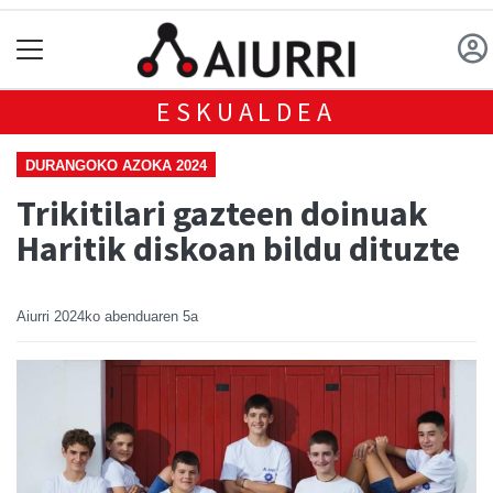
ESKUALDEA
DURANGOKO AZOKA 2024
Trikitilari gazteen doinuak
Haritik diskoan bildu dituzte
Aiurri
2024ko abenduaren 5a