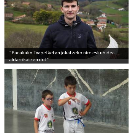
"Banakako Txapelketan jokatzeko nire eskubidea
aldarrikatzen dut"