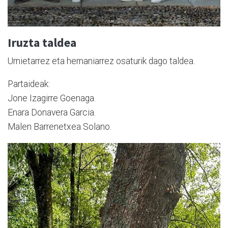
Iruzta taldea
Urnietarrez eta hernaniarrez osaturik dago taldea.
Partaideak:
Jone Izagirre Goenaga.
Enara Donavera Garcia.
Malen Barrenetxea Solano.