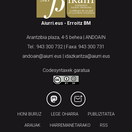
Aiurri.eus - Erroitz BM
Arantzibia plaza, 4-5 behea | ANDOAIN
Tel.: 943 300 732 | Faxa: 943 300 731
andoain@aiurri.eus | idazkaritza@aiurri.eus
Codesyntaxek garatua
HONI BURUZ
LEGE OHARRA
PUBLIZITATEA
ARAUAK
HARREMANETARAKO
RSS