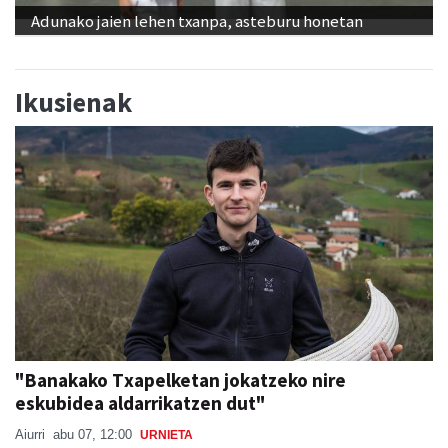
Adunako jaien lehen txanpa, asteburu honetan
Ikusienak
"Banakako Txapelketan jokatzeko nire
eskubidea aldarrikatzen dut"
Aiurri
abu 07, 12:00
URNIETA