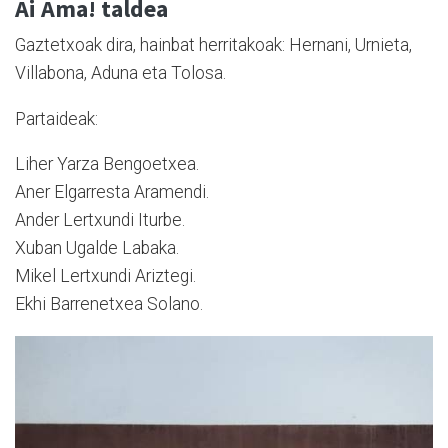
Ai Ama! taldea
Gaztetxoak dira, hainbat herritakoak: Hernani, Urnieta,
Villabona, Aduna eta Tolosa.
Partaideak:
Liher Yarza Bengoetxea.
Aner Elgarresta Aramendi.
Ander Lertxundi Iturbe.
Xuban Ugalde Labaka.
Mikel Lertxundi Ariztegi.
Ekhi Barrenetxea Solano.