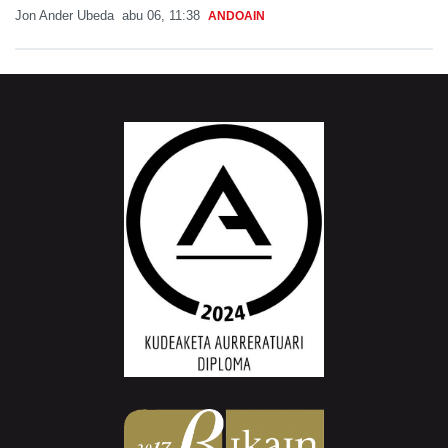
Jon Ander Ubeda
abu 06, 11:38
ANDOAIN