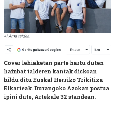
Ai Ama taldea.
Entzun
Itzuli
Gehitu gaitzazu Googlen
Cover lehiaketan parte hartu duten
hainbat talderen kantak diskoan
bildu ditu Euskal Herriko Trikitixa
Elkarteak. Durangoko Azokan postua
ipini dute, Artekale 32 standean.