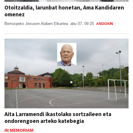
Otoitzaldia, larunbat honetan, Ama Kandidaren
omenez
Berrozpeko Jesusen Alaben Elkartea
abu 07, 09:25
ANDOAIN
Aita Larramendi ikastolako sortzaileen eta
ondorengoen arteko katebegia
IN MEMORIAM