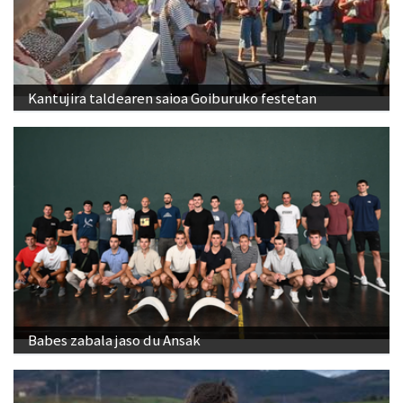
Kantujira taldearen saioa Goiburuko festetan
Babes zabala jaso du Ansak