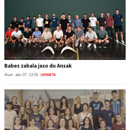
Babes zabala jaso du Ansak
Aiurri
abu 07, 13:55
URNIETA