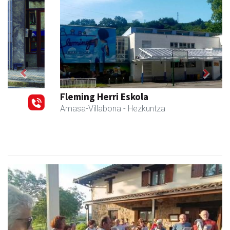
Previous
Next
Fleming Herri Eskola
Amasa-Villabona
- Hezkuntza