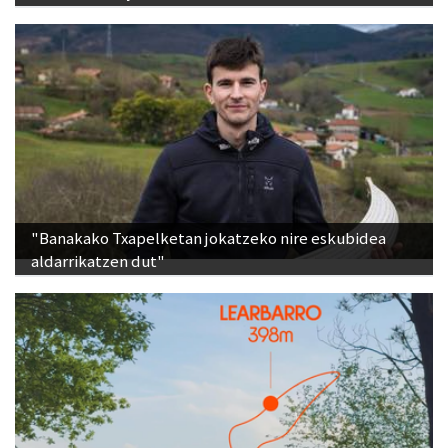
"Banakako Txapelketan jokatzeko nire eskubidea
aldarrikatzen dut"