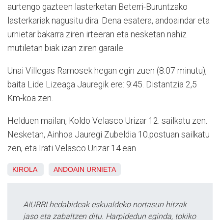
aurtengo gazteen lasterketan Beterri-Buruntzako
lasterkariak nagusitu dira. Dena esatera, andoaindar eta
urnietar bakarra ziren irteeran eta nesketan nahiz
mutiletan biak izan ziren garaile.
Unai Villegas Ramosek hegan egin zuen (8:07 minutu),
baita Lide Lizeaga Jauregik ere: 9:45. Distantzia 2,5
Km-koa zen.
Helduen mailan, Koldo Velasco Urizar 12. sailkatu zen.
Nesketan, Ainhoa Jauregi Zubeldia 10.postuan sailkatu
zen, eta Irati Velasco Urizar 14.ean.
KIROLA
ANDOAIN
URNIETA
AIURRI hedabideak eskualdeko nortasun hitzak
jaso eta zabaltzen ditu. Harpidedun eginda, tokiko