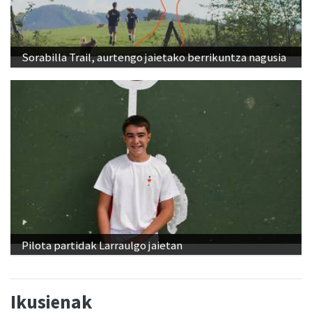
Sorabilla Trail, aurtengo jaietako berrikuntza nagusia
Pilota partidak Larraulgo jaietan
Ikusienak