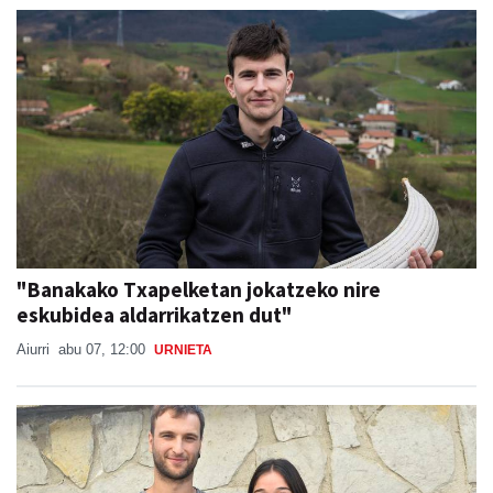
"Banakako Txapelketan jokatzeko nire
eskubidea aldarrikatzen dut"
Aiurri
abu 07, 12:00
URNIETA