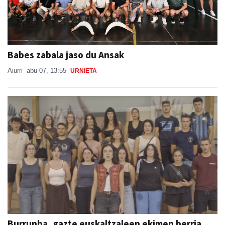
Babes zabala jaso du Ansak
Aiurri
abu 07, 13:55
URNIETA
Burrunba, gazte euskaltzaleen ekimen berria