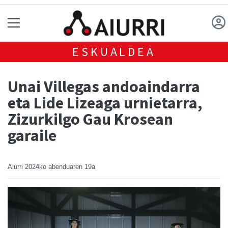
ESKUALDEA
Unai Villegas andoaindarra
eta Lide Lizeaga urnietarra,
Zizurkilgo Gau Krosean
garaile
Aiurri
2024ko abenduaren 19a