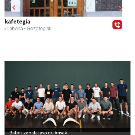
Previous
Next
Arindu fisioterapia eta osteopatia
Amasa-Villabona
- Fisioterapia
Babes zabala jaso du Ansak