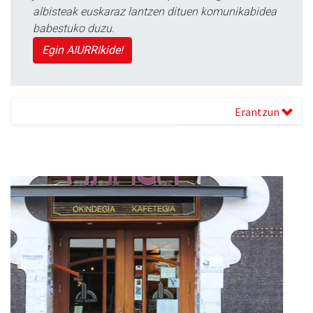
albisteak euskaraz lantzen dituen komunikabidea
babestuko duzu.
Egin AIURRIkide!
Erantzun