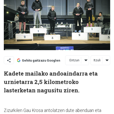
Entzun
Itzuli
Gehitu gaitzazu Googlen
Kadete mailako andoaindarra eta
urnietarra 2,5 kilometroko
lasterketan nagusitu ziren.
Zizurkilen Gau Krosa antolatzen dute abenduan eta