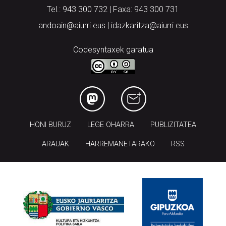
Tel.: 943 300 732 | Faxa: 943 300 731
andoain@aiurri.eus | idazkaritza@aiurri.eus
Codesyntaxek garatua
HONI BURUZ
LEGE OHARRA
PUBLIZITATEA
ARAUAK
HARREMANETARAKO
RSS