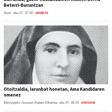
Beterri-Buruntzan
Aiurri
abu 07, 07:00
URNIETA
Otoitzaldia, larunbat honetan, Ama Kandidaren
omenez
Berrozpeko Jesusen Alaben Elkartea
abu 07, 09:25
ANDOAIN