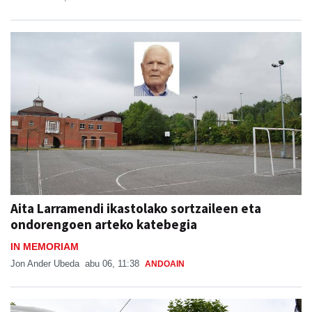
Aita Larramendi ikastolako sortzaileen eta
ondorengoen arteko katebegia
IN MEMORIAM
Jon Ander Ubeda
abu 06, 11:38
ANDOAIN