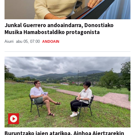
Junkal Guerrero andoaindarra, Donostiako
Musika Hamabostaldiko protagonista
Aiurri
abu 05, 07:00
ANDOAIN
Buruntzako jaien atarikoa, Ainhoa Aiertzarekin