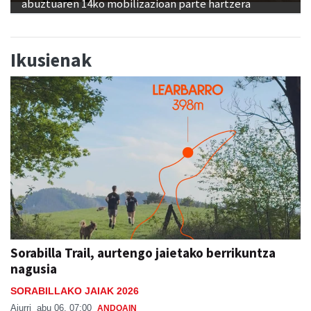
abuztuaren 14ko mobilizazioan parte hartzera
Ikusienak
Sorabilla Trail, aurtengo jaietako berrikuntza
nagusia
SORABILLAKO JAIAK 2026
Aiurri
abu 06, 07:00
ANDOAIN