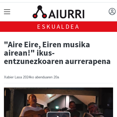
ESKUALDEA
"Aire Eire, Eiren musika
airean!" ikus-
entzunezkoaren aurrerapena
Xabier Lasa
2024ko abenduaren 20a