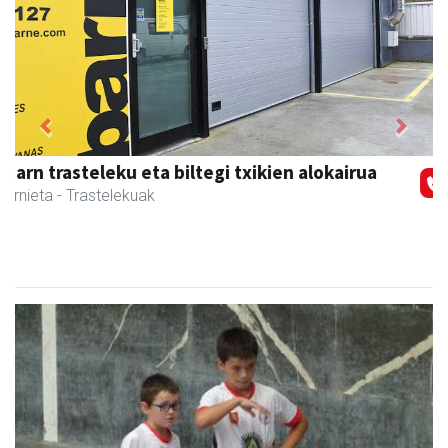
Previous
Next
Stop liburu-denda
Andoain
- Liburu-dendak