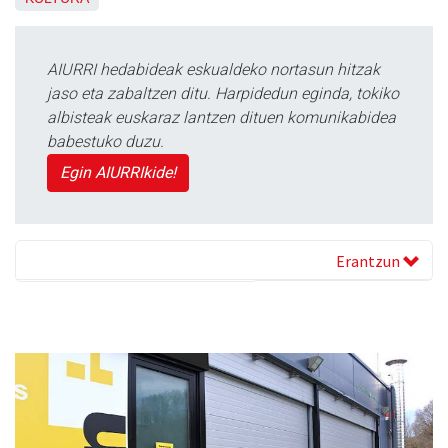
AIURRI hedabideak eskualdeko nortasun hitzak
jaso eta zabaltzen ditu. Harpidedun eginda, tokiko
albisteak euskaraz lantzen dituen komunikabidea
babestuko duzu.
Egin AIURRIkide!
Erantzun