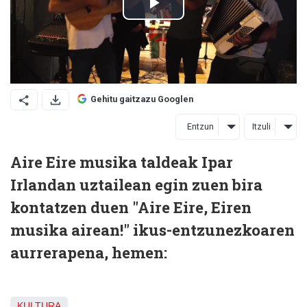
Gehitu gaitzazu Googlen
Entzun
Itzuli
Aire Eire musika taldeak Ipar
Irlandan uztailean egin zuen bira
kontatzen duen "Aire Eire, Eiren
musika airean!" ikus-entzunezkoaren
aurrerapena, hemen:
KULTURA