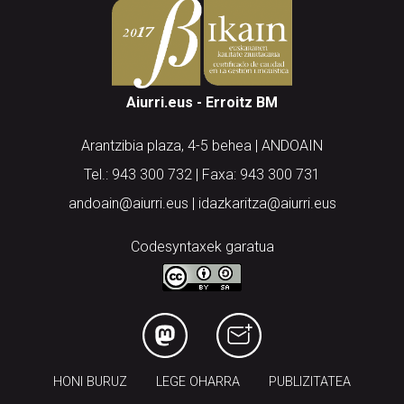
Aiurri.eus - Erroitz BM
Arantzibia plaza, 4-5 behea | ANDOAIN
Tel.: 943 300 732 | Faxa: 943 300 731
andoain@aiurri.eus | idazkaritza@aiurri.eus
Codesyntaxek garatua
HONI BURUZ
LEGE OHARRA
PUBLIZITATEA