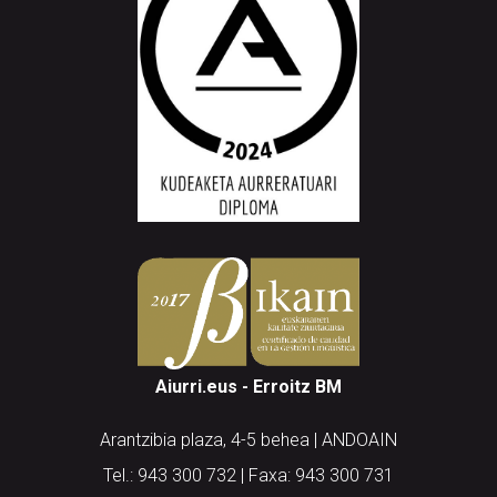
Aiurri.eus - Erroitz BM
Arantzibia plaza, 4-5 behea | ANDOAIN
Tel.: 943 300 732 | Faxa: 943 300 731