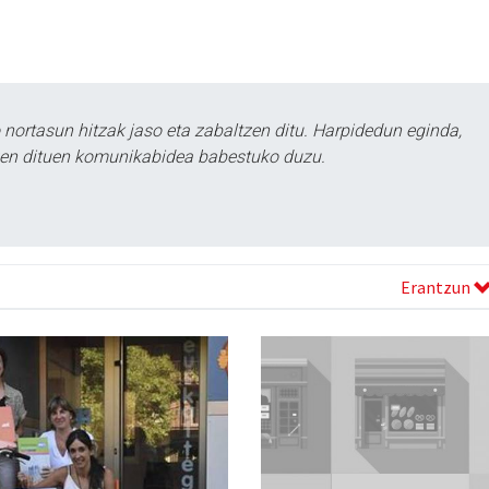
ortasun hitzak jaso eta zabaltzen ditu. Harpidedun eginda,
tzen dituen komunikabidea babestuko duzu.
Erantzun