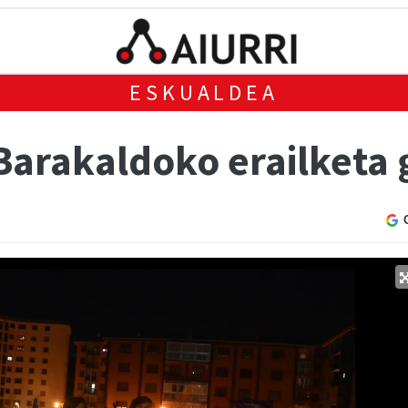
ESKUALDEA
Barakaldoko erailketa 