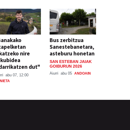
Banakako
Bus zerbitzua
xapelketan
Sanestebanetara,
katzeko nire
asteburu honetan
skubidea
SAN ESTEBAN JAIAK
darrikatzen dut"
GOIBURUN 2026
Aiurri
abu 05
ANDOAIN
rri
abu 07, 12:00
NIETA