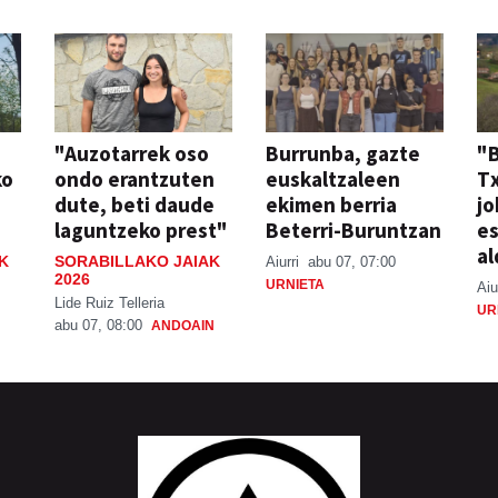
"Auzotarrek oso
Burrunba, gazte
"
ko
ondo erantzuten
euskaltzaleen
T
dute, beti daude
ekimen berria
jo
laguntzeko prest"
Beterri-Buruntzan
e
al
K
SORABILLAKO JAIAK
Aiurri
abu 07, 07:00
2026
URNIETA
Aiu
Lide Ruiz Telleria
UR
abu 07, 08:00
ANDOAIN