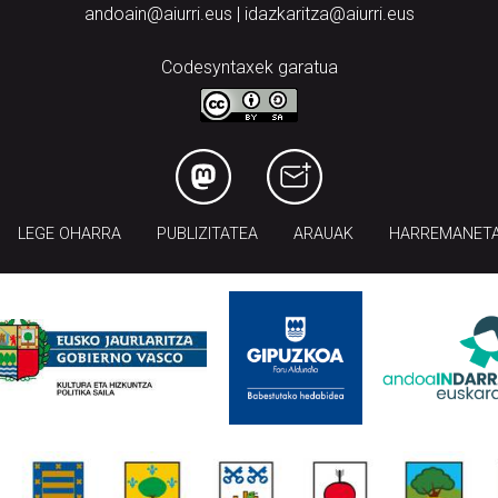
andoain@aiurri.eus | idazkaritza@aiurri.eus
Codesyntaxek garatua
LEGE OHARRA
PUBLIZITATEA
ARAUAK
HARREMANET