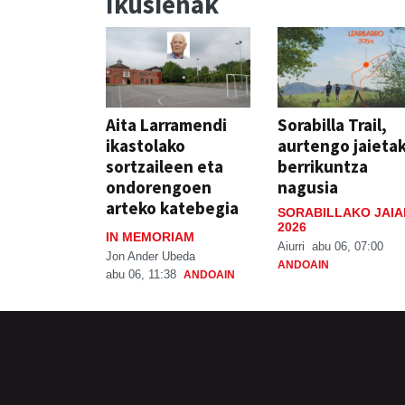
Ikusienak
Aita Larramendi
Sorabilla Trail,
ikastolako
aurtengo jaieta
sortzaileen eta
berrikuntza
ondorengoen
nagusia
arteko katebegia
SORABILLAKO JAIA
2026
IN MEMORIAM
Aiurri
abu 06, 07:00
Jon Ander Ubeda
ANDOAIN
abu 06, 11:38
ANDOAIN