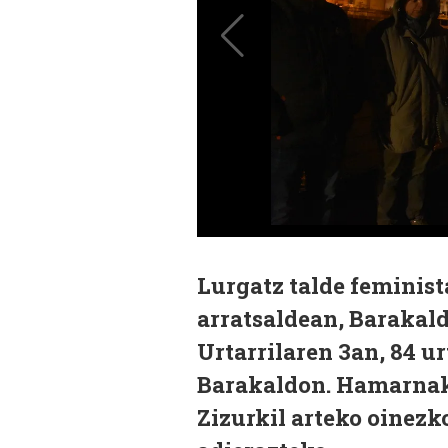
Lurgatz talde feminist
arratsaldean, Barakald
Urtarrilaren 3an, 84 
Barakaldon. Hamarnaka
Zizurkil arteko oinezk