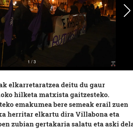
ak elkarretaratzea deitu du gaur
oko hilketa matxista gaitzesteko.
urteko emakumea bere semeak erail zuen
 herritar elkartu dira Villabona eta
oen zubian gertakaria salatu eta aski del