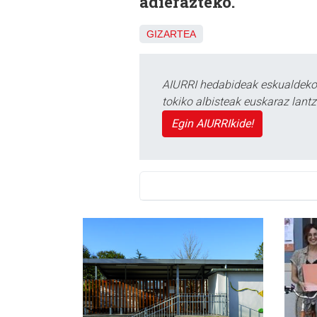
adierazteko.
GIZARTEA
AIURRI hedabideak eskualdeko n
tokiko albisteak euskaraz lan
Egin AIURRIkide!