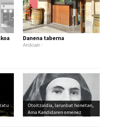
skoa
Danena taberna
Andoain
-
ozatu
Otoitzaldia, larunbat honetan,
Ama Kandidaren omenez