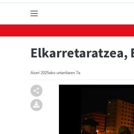
Elkarretaratzea, 
Aiurri
2025eko urtarrilaren 7a