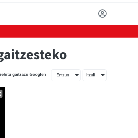
gaitzesteko
Gehitu gaitzazu Googlen
Entzun
Itzuli