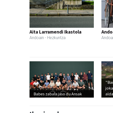
Aita Larramendi Ikastola
Ando
Andoain
- Hezkuntza
Andoa
"Ba
jok
Babes zabala jaso du Ansak
alda