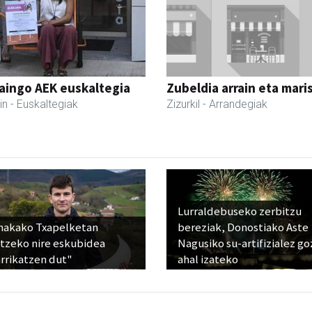
aingo AEK euskaltegia
Zubeldia arrain eta mari
in
- Euskaltegiak
Zizurkil
- Arrandegiak
Lurraldebuseko zerbitzu
nakako Txapelketan
bereziak, Donostiako Aste
atzeko nire eskubidea
Nagusiko su-artifizialez g
rrikatzen dut"
ahal izateko