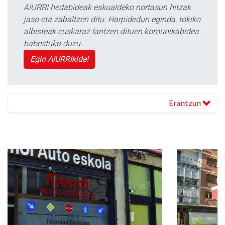
AIURRI hedabideak eskualdeko nortasun hitzak
jaso eta zabaltzen ditu. Harpidedun eginda, tokiko
albisteak euskaraz lantzen dituen komunikabidea
babestuko duzu.
Egin AIURRIkide!
Erantzun