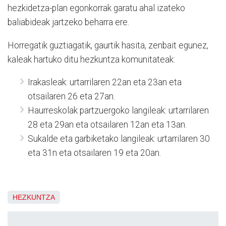
hezkidetza-plan egonkorrak garatu ahal izateko
baliabideak jartzeko beharra ere.
Horregatik guztiagatik, gaurtik hasita, zenbait egunez,
kaleak hartuko ditu hezkuntza komunitateak:
Irakasleak: urtarrilaren 22an eta 23an eta
otsailaren 26 eta 27an.
Haurreskolak partzuergoko langileak: urtarrilaren
28 eta 29an eta otsailaren 12an eta 13an.
Sukalde eta garbiketako langileak: urtarrilaren 30
eta 31n eta otsailaren 19 eta 20an.
HEZKUNTZA