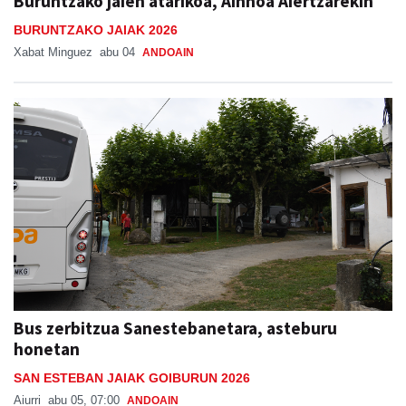
Buruntzako jaien atarikoa, Ainhoa Aiertzarekin
BURUNTZAKO JAIAK 2026
Xabat Minguez
abu 04
ANDOAIN
Bus zerbitzua Sanestebanetara, asteburu
honetan
SAN ESTEBAN JAIAK GOIBURUN 2026
Aiurri
abu 05, 07:00
ANDOAIN