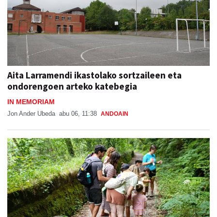
Aita Larramendi ikastolako sortzaileen eta
ondorengoen arteko katebegia
IN MEMORIAM
Jon Ander Ubeda
abu 06, 11:38
ANDOAIN