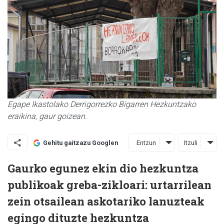
Egape Ikastolako Derrigorrezko Bigarren Hezkuntzako
eraikina, gaur goizean.
Entzun
Itzuli
Gehitu gaitzazu Googlen
Gaurko egunez ekin dio hezkuntza
publikoak greba-zikloari: urtarrilean
zein otsailean askotariko lanuzteak
egingo dituzte hezkuntza