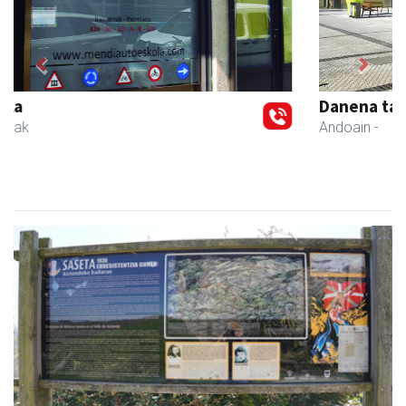
Previous
Next
Danena taberna
Andoain
-