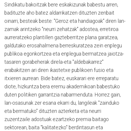
Sindikatu bakoitzak bere eskakizunak babestu arren,
badituzte aho batez aldarrikatzen dituzten zenbait
oinarri, besteak beste: "Geroz eta handiagoak" diren lan-
zamak arintzeko "neurri zehatzak" adostea, erretiroa
aurreratzeko plantillen gazteberritze plana garatzea,
galdutako erosahalmena berreskuratzea zein enplegu
publikoa egonkortzea eta enplegua bermatzea jaiotza-
tasaren gorabeherak direla-eta "aldebakarrez"
erabakitzen ari diren ikastetxe publikoen fusio eta
itxieren aurrean. Bide batez, euskarari ere erreparatu
diote, hizkuntza bera eremu akademikoan babestuko
duten politiken garrantzia nabarmenduta. Horrez gain,
lan-osasunak zer esana ekarri du, langileak "zainduko
eta bermatuko" dituzten azterketa eta neurri
zuzentzaile adostuak ezartzeko premia baitago
sektorean, baita "kalitatezko" berdintasun eta