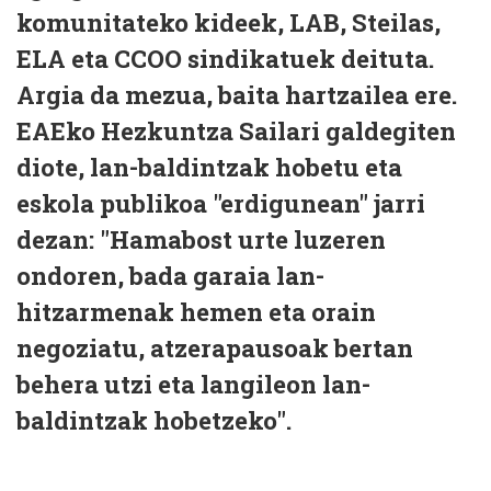
komunitateko kideek, LAB, Steilas,
ELA eta CCOO sindikatuek deituta.
Argia da mezua, baita hartzailea ere.
EAEko Hezkuntza Sailari galdegiten
diote, lan-baldintzak hobetu eta
eskola publikoa "erdigunean" jarri
dezan: "Hamabost urte luzeren
ondoren, bada garaia lan-
hitzarmenak hemen eta orain
negoziatu, atzerapausoak bertan
behera utzi eta langileon lan-
baldintzak hobetzeko".