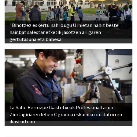
"Bihotzez eskertu nahi dugu Urnietan nahiz beste
hainbat salestar etxetik jasotzen ari garen
gertutasuna eta babesa"
La Salle Berrozpe Ikastetxeak Profesionaltasun
Ziurtagiriaren lehen C gradua eskainiko du datorren
ikasturtean