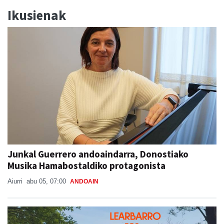
Ikusienak
Junkal Guerrero andoaindarra, Donostiako
Musika Hamabostaldiko protagonista
Aiurri
abu 05, 07:00
ANDOAIN