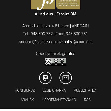
Aiurri.eus - Erroitz BM
Arantzibia plaza, 4-5 behea | ANDOAIN
Tel.: 943 300 732 | Faxa: 943 300 731
andoain@aiurri.eus | idazkaritza@aiurri.eus
Codesyntaxek garatua
HONI BURUZ
LEGE OHARRA
PUBLIZITATEA
ARAUAK
HARREMANETARAKO
RSS