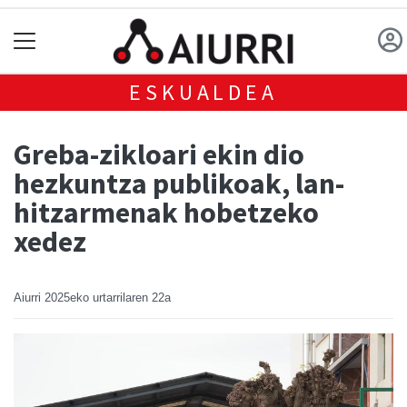
ESKUALDEA
Greba-zikloari ekin dio
hezkuntza publikoak, lan-
hitzarmenak hobetzeko
xedez
Aiurri
2025eko urtarrilaren 22a