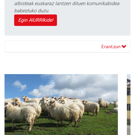
albisteak euskaraz lantzen dituen komunikabidea
babestuko duzu.
Egin AIURRIkide!
Erantzun