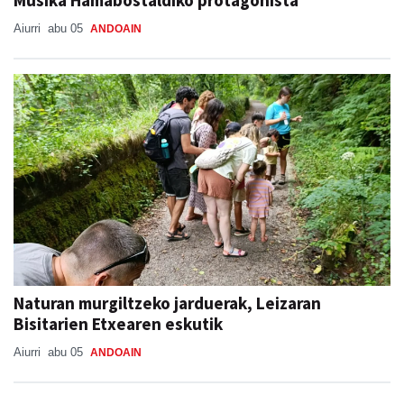
Aiurri
abu 05
ANDOAIN
Naturan murgiltzeko jarduerak, Leizaran
Bisitarien Etxearen eskutik
Aiurri
abu 05
ANDOAIN