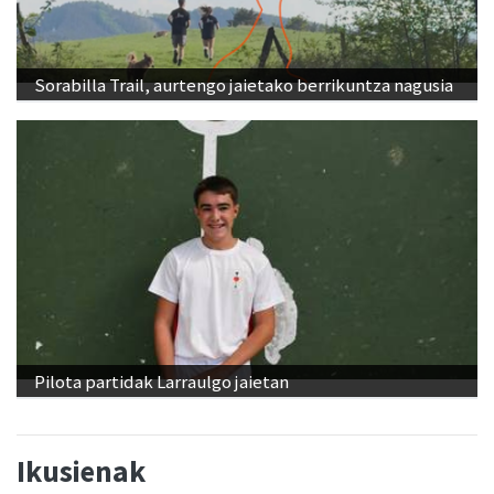
Sorabilla Trail, aurtengo jaietako berrikuntza nagusia
Pilota partidak Larraulgo jaietan
Ikusienak