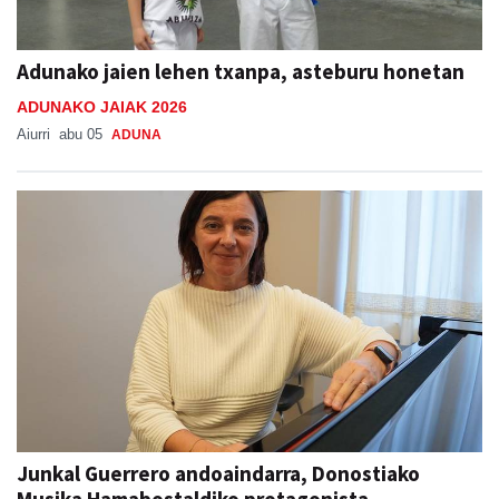
Adunako jaien lehen txanpa, asteburu honetan
ADUNAKO JAIAK 2026
Aiurri
abu 05
ADUNA
Junkal Guerrero andoaindarra, Donostiako
Musika Hamabostaldiko protagonista