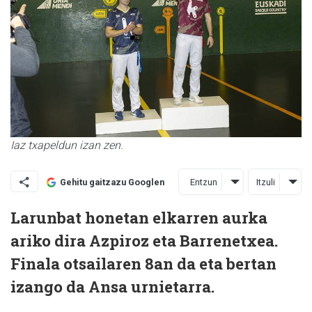
Iaz txapeldun izan zen.
Entzun
Itzuli
Gehitu gaitzazu Googlen
Larunbat honetan elkarren aurka
ariko dira Azpiroz eta Barrenetxea.
Finala otsailaren 8an da eta bertan
izango da Ansa urnietarra.