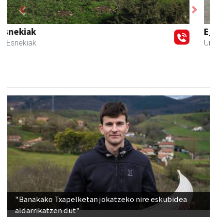
Previous
Next
Egape Ikastola
Urnieta
- Hezkuntza
"Banakako Txapelketan jokatzeko nire eskubidea
aldarrikatzen dut"