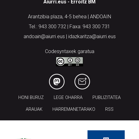
Aiurri.eus - Erroitz BM
Arantzibia plaza, 4-5 behea | ANDOAIN
Tel.: 943 300 732 | Faxa: 943 300 731
andoain@aiurri.eus | idazkaritza@aiurri.eus
Codesyntaxek garatua
HONI BURUZ
LEGE OHARRA
PUBLIZITATEA
ARAUAK
HARREMANETARAKO
RSS