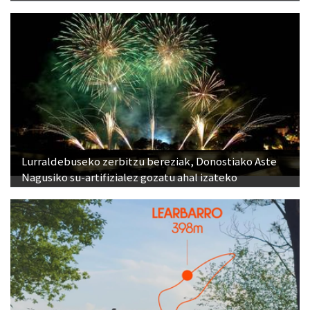
Lurraldebuseko zerbitzu bereziak, Donostiako Aste
Nagusiko su-artifizialez gozatu ahal izateko