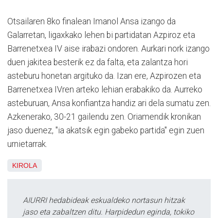
Otsailaren 8ko finalean Imanol Ansa izango da
Galarretan, ligaxkako lehen bi partidatan Azpiroz eta
Barrenetxea IV aise irabazi ondoren. Aurkari nork izango
duen jakitea besterik ez da falta, eta zalantza hori
asteburu honetan argituko da. Izan ere, Azpirozen eta
Barrenetxea IVren arteko lehian erabakiko da. Aurreko
asteburuan, Ansa konfiantza handiz ari dela sumatu zen.
Azkenerako, 30-21 gailendu zen. Oriamendik kronikan
jaso duenez, "ia akatsik egin gabeko partida" egin zuen
urnietarrak.
KIROLA
AIURRI hedabideak eskualdeko nortasun hitzak
jaso eta zabaltzen ditu. Harpidedun eginda, tokiko