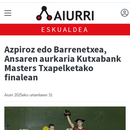
ESKUALDEA
Azpiroz edo Barrenetxea,
Ansaren aurkaria Kutxabank
Masters Txapelketako
finalean
Aiurri
2025eko urtarrilaren 31