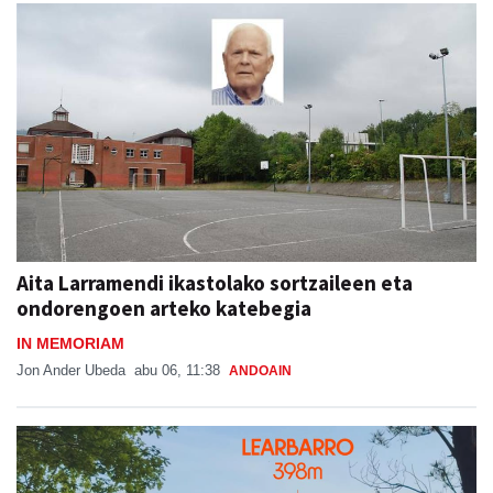
Aita Larramendi ikastolako sortzaileen eta
ondorengoen arteko katebegia
IN MEMORIAM
Jon Ander Ubeda
abu 06, 11:38
ANDOAIN