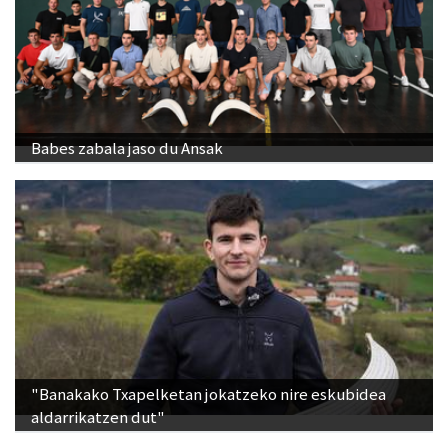
Babes zabala jaso du Ansak
"Banakako Txapelketan jokatzeko nire eskubidea
aldarrikatzen dut"