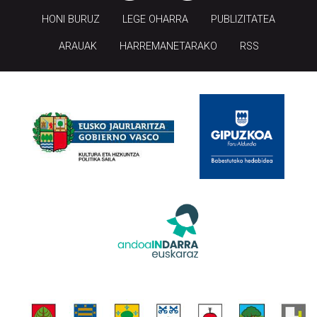
HONI BURUZ
LEGE OHARRA
PUBLIZITATEA
ARAUAK
HARREMANETARAKO
RSS