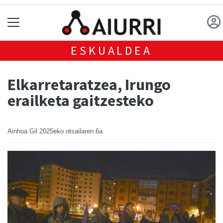
ESKUALDEA
Elkarretaratzea, Irungo
erailketa gaitzesteko
Ainhoa Gil
2025eko otsailaren 6a