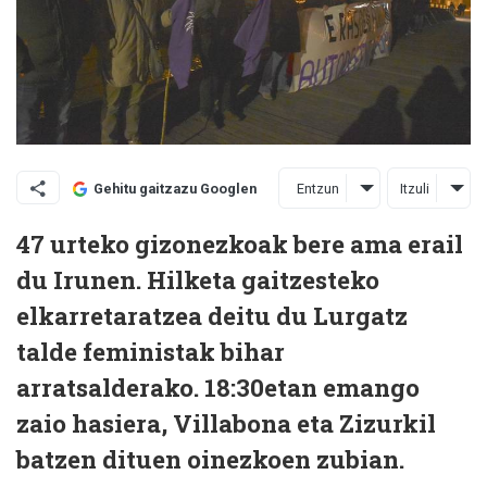
Entzun
Itzuli
Gehitu gaitzazu Googlen
47 urteko gizonezkoak bere ama erail
du Irunen. Hilketa gaitzesteko
elkarretaratzea deitu du Lurgatz
talde feministak bihar
arratsalderako. 18:30etan emango
zaio hasiera, Villabona eta Zizurkil
batzen dituen oinezkoen zubian.