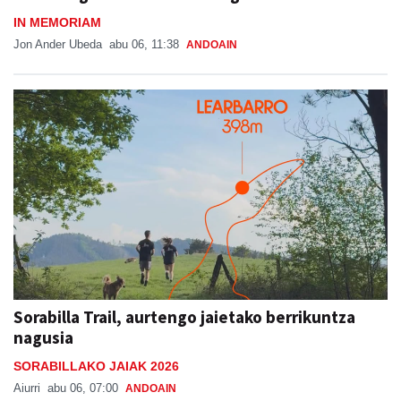
IN MEMORIAM
Jon Ander Ubeda
abu 06, 11:38
ANDOAIN
Sorabilla Trail, aurtengo jaietako berrikuntza
nagusia
SORABILLAKO JAIAK 2026
Aiurri
abu 06, 07:00
ANDOAIN