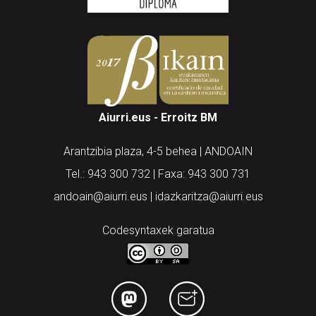
Aiurri.eus - Erroitz BM
Arantzibia plaza, 4-5 behea | ANDOAIN
Tel.: 943 300 732 | Faxa: 943 300 731
andoain@aiurri.eus | idazkaritza@aiurri.eus
Codesyntaxek garatua