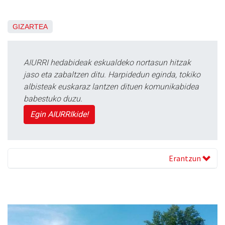
GIZARTEA
AIURRI hedabideak eskualdeko nortasun hitzak
jaso eta zabaltzen ditu. Harpidedun eginda, tokiko
albisteak euskaraz lantzen dituen komunikabidea
babestuko duzu.
Egin AIURRIkide!
Erantzun