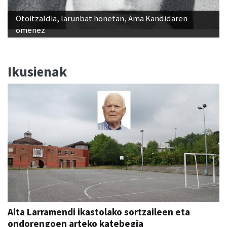
Otoitzaldia, larunbat honetan, Ama Kandidaren
omenez
Ikusienak
Aita Larramendi ikastolako sortzaileen eta
ondorengoen arteko katebegia