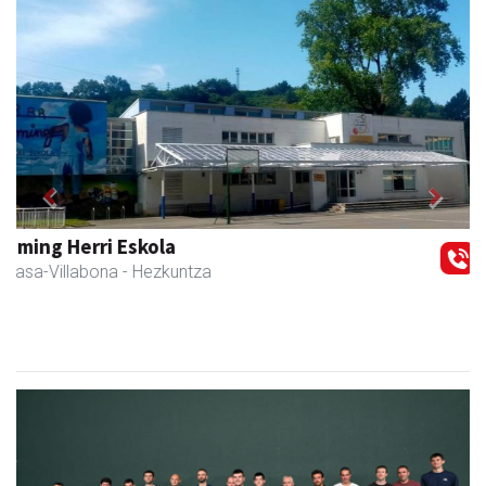
Previous
Next
Itxaspe
Urnieta
- Frutategiak