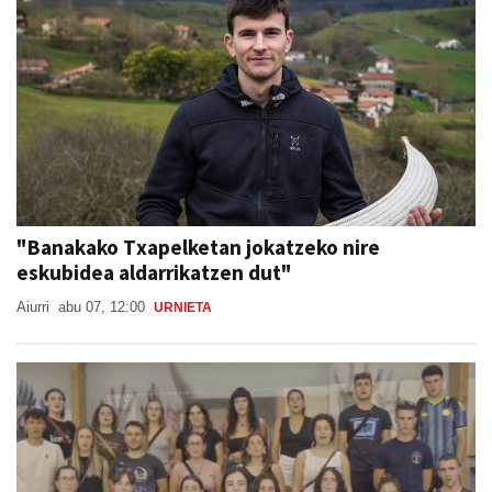
"Banakako Txapelketan jokatzeko nire
eskubidea aldarrikatzen dut"
Aiurri
abu 07, 12:00
URNIETA