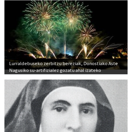
Lurraldebuseko zerbitzu bereziak, Donostiako Aste
Nagusiko su-artifizialez gozatu ahal izateko