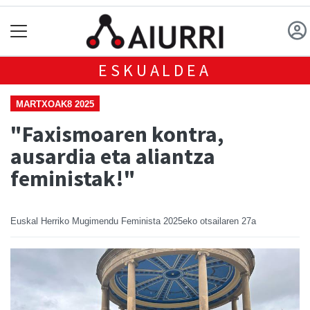
ESKUALDEA
MARTXOAK8 2025
"Faxismoaren kontra,
ausardia eta aliantza
feministak!"
Euskal Herriko Mugimendu Feminista
2025eko otsailaren 27a