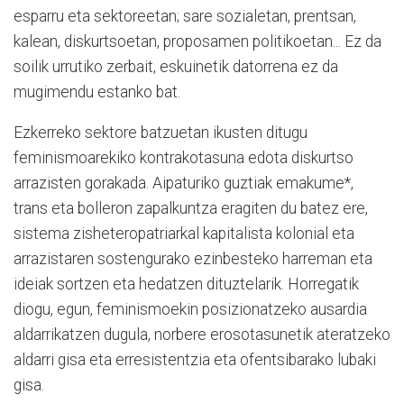
esparru eta sektoreetan; sare sozialetan, prentsan,
kalean, diskurtsoetan, proposamen politikoetan... Ez da
soilik urrutiko zerbait, eskuinetik datorrena ez da
mugimendu estanko bat.
Ezkerreko sektore batzuetan ikusten ditugu
feminismoarekiko kontrakotasuna edota diskurtso
arrazisten gorakada. Aipaturiko guztiak emakume*,
trans eta bolleron zapalkuntza eragiten du batez ere,
sistema zisheteropatriarkal kapitalista kolonial eta
arrazistaren sostengurako ezinbesteko harreman eta
ideiak sortzen eta hedatzen dituztelarik. Horregatik
diogu, egun, feminismoekin posizionatzeko ausardia
aldarrikatzen dugula, norbere erosotasunetik ateratzeko
aldarri gisa eta erresistentzia eta ofentsibarako lubaki
gisa.