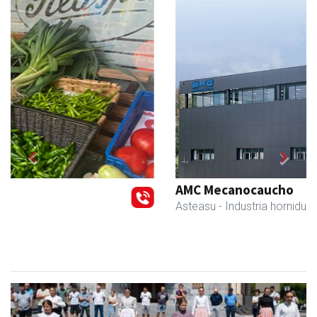
Previous
Next
AMC Mecanocaucho
Asteasu
- Industria hornidurak