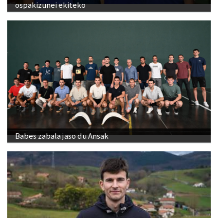
ospakizunei ekiteko
Babes zabala jaso du Ansak