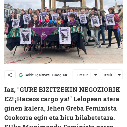
Entzun
Itzuli
Gehitu gaitzazu Googlen
Iaz, "GURE BIZITZEKIN NEGOZIORIK
EZ! ¡Haceos cargo ya!" Lelopean atera
ginen kalera, lehen Greba Feminista
Orokorra egin eta hiru hilabetetara.
EHko Mugimendu Feminista geroz