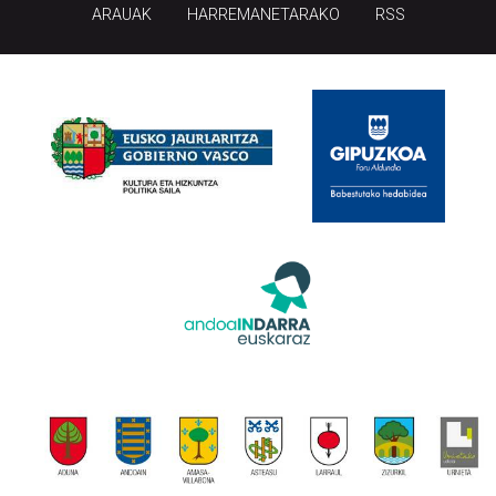
ARAUAK
HARREMANETARAKO
RSS