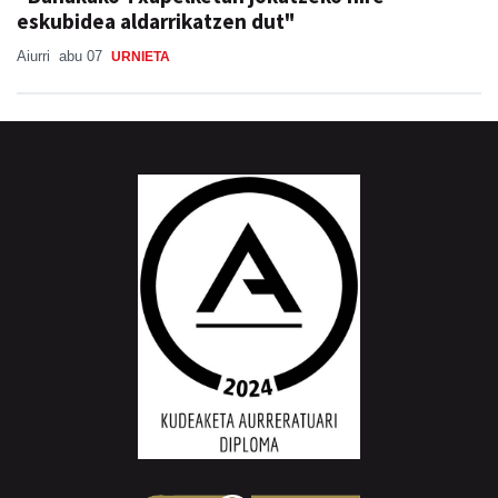
eskubidea aldarrikatzen dut"
Aiurri
abu 07
URNIETA