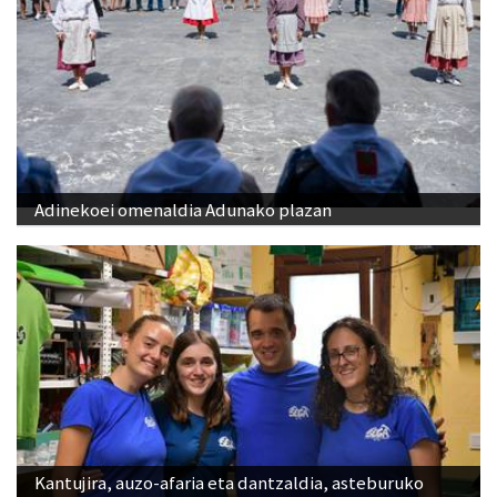
Adinekoei omenaldia Adunako plazan
Kantujira, auzo-afaria eta dantzaldia, asteburuko