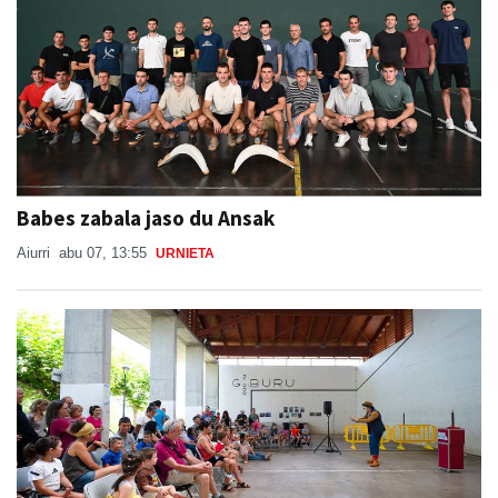
Babes zabala jaso du Ansak
Aiurri
abu 07, 13:55
URNIETA