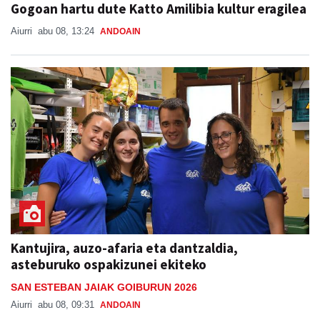
Gogoan hartu dute Katto Amilibia kultur eragilea
Aiurri
abu 08, 13:24
ANDOAIN
Kantujira, auzo-afaria eta dantzaldia,
asteburuko ospakizunei ekiteko
SAN ESTEBAN JAIAK GOIBURUN 2026
Aiurri
abu 08, 09:31
ANDOAIN