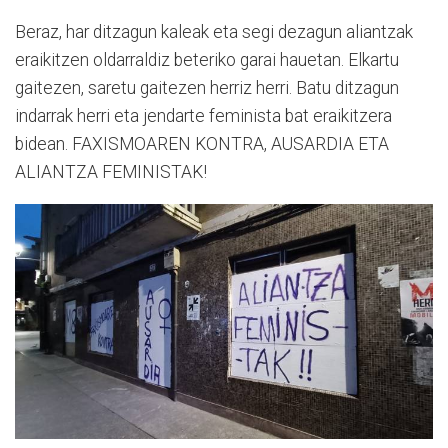
Beraz, har ditzagun kaleak eta segi dezagun aliantzak
eraikitzen oldarraldiz beteriko garai hauetan. Elkartu
gaitezen, saretu gaitezen herriz herri. Batu ditzagun
indarrak herri eta jendarte feminista bat eraikitzera
bidean. FAXISMOAREN KONTRA, AUSARDIA ETA
ALIANTZA FEMINISTAK!