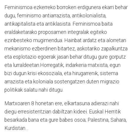
Feminismoa ezkerreko borroken erdigunera ekarri behar
dugu, feminismo antiarrazista, antikolonialista,
antikapitalista eta antiklasista. Feminismoa baita
eraldaketarako proposamen integralak egiteko
ezinbesteko mugimendua. Hainbat ardatz eta alorretan
mekanismo ezberdinen bitartez, askotariko zapalkuntza
eta esplotazio egoerak jasan behar ditugu gure gorputz
eta lurraldeetan.Horregatik, indarkeria matxista, egun
bizi dugun krisi ekosoziala, eta hirugarrenik, sistema
arrazista eta koloniala sostengatzen duten migrazio
politikak salatu nahi ditugu.
Martxoaren 8 honetan ere, elkartasuna adierazi nahi
diegu erresistentzian dabiltzan kideei. Euskal Herritik
besarkada bana eta gure babes osoa; Palestina, Sahara,
Kurdistan…