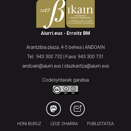
Aiurri.eus - Erroitz BM
Arantzibia plaza, 4-5 behea | ANDOAIN
Tel.: 943 300 732 | Faxa: 943 300 731
andoain@aiurri.eus | idazkaritza@aiurri.eus
Codesyntaxek garatua
HONI BURUZ
LEGE OHARRA
PUBLIZITATEA