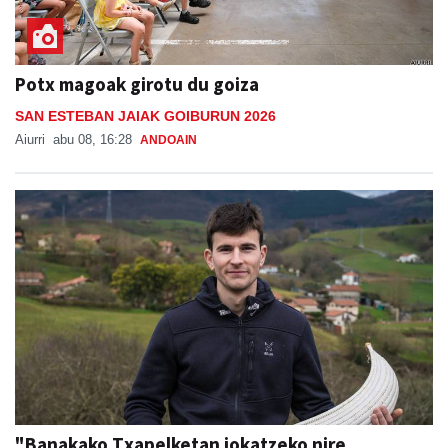
Potx magoak girotu du goiza
SAN ESTEBAN JAIAK GOIBURUN 2026
Aiurri
abu 08, 16:28
ANDOAIN
"Banakako Txapelketan jokatzeko nire