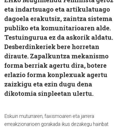
eta indartsuago eta artikulatuago
dagoela erakutsiz, zaintza sistema
publiko eta komunitarioaren alde.
Testuingurua ez da askorik aldatu.
Desberdinkeriek bere horretan
diraute. Zapalkuntza mekanismo
forma berriak agertu dira, botere
erlazio forma konplexuak agertu
zaizkigu eta ezin dugu dena
dikotomia sinpleetan ulertu.
Eskuin muturraren, faxismoaren eta jarrera
erreakzionarioen gorakada ikus dezakegu hainbat