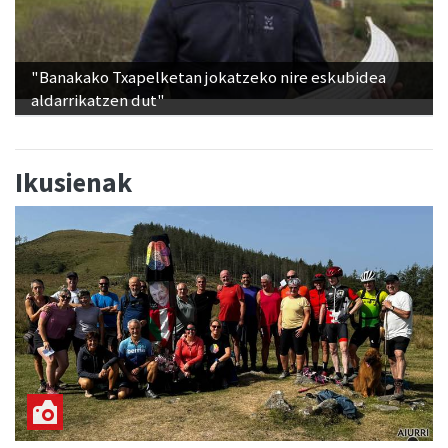
"Banakako Txapelketan jokatzeko nire eskubidea
aldarrikatzen dut"
Ikusienak