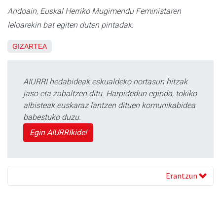
Andoain, Euskal Herriko Mugimendu Feministaren
leloarekin bat egiten duten pintadak.
GIZARTEA
AIURRI hedabideak eskualdeko nortasun hitzak
jaso eta zabaltzen ditu. Harpidedun eginda, tokiko
albisteak euskaraz lantzen dituen komunikabidea
babestuko duzu.
Egin AIURRIkide!
Erantzun