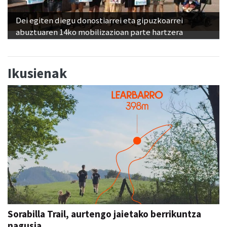
Dei egiten diegu donostiarrei eta gipuzkoarrei
abuztuaren 14ko mobilizazioan parte hartzera
Ikusienak
Sorabilla Trail, aurtengo jaietako berrikuntza
nagusia