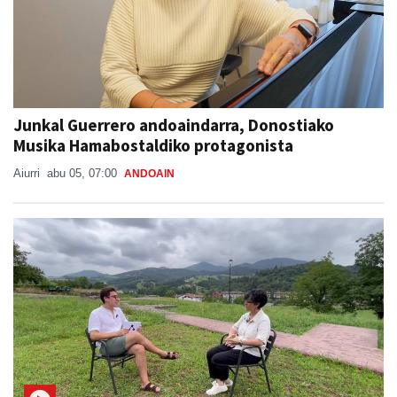
Junkal Guerrero andoaindarra, Donostiako
Musika Hamabostaldiko protagonista
Aiurri
abu 05, 07:00
ANDOAIN