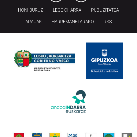
HONI BURUZ
LEGE OHARRA
PUBLIZITATEA
ARAUAK
HARREMANETARAKO
RSS