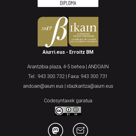
Aiurri.eus - Erroitz BM
Arantzibia plaza, 4-5 behea | ANDOAIN
Tel.: 943 300 732 | Faxa: 943 300 731
andoain@aiurri.eus | idazkaritza@aiurri.eus
Codesyntaxek garatua