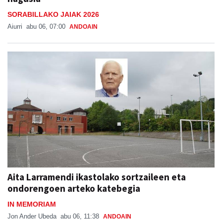
SORABILLAKO JAIAK 2026
Aiurri
abu 06, 07:00
ANDOAIN
Aita Larramendi ikastolako sortzaileen eta
ondorengoen arteko katebegia
IN MEMORIAM
Jon Ander Ubeda
abu 06, 11:38
ANDOAIN