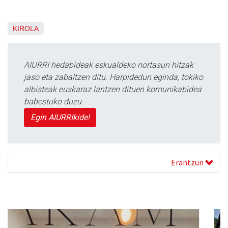
KIROLA
AIURRI hedabideak eskualdeko nortasun hitzak
jaso eta zabaltzen ditu. Harpidedun eginda, tokiko
albisteak euskaraz lantzen dituen komunikabidea
babestuko duzu.
Egin AIURRIkide!
Erantzun