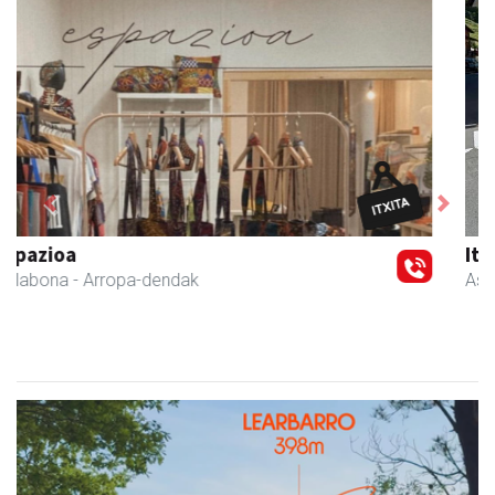
Previous
Next
Iturri-Ondo jatetxea
Asteasu
- Jatetxeak