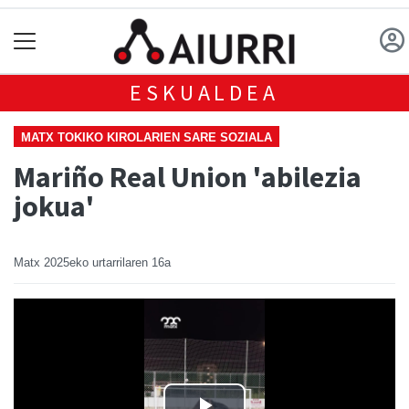
ESKUALDEA
MATX TOKIKO KIROLARIEN SARE SOZIALA
Mariño Real Union 'abilezia
jokua'
Matx
2025eko urtarrilaren 16a