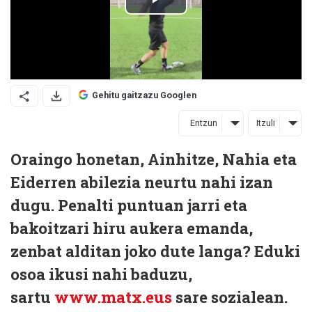
Gehitu gaitzazu Googlen
Entzun
Itzuli
Oraingo honetan, Ainhitze, Nahia eta
Eiderren abilezia neurtu nahi izan
dugu. Penalti puntuan jarri eta
bakoitzari hiru aukera emanda,
zenbat alditan joko dute langa? Eduki
osoa ikusi nahi baduzu,
sartu
www.matx.eus
sare sozialean.