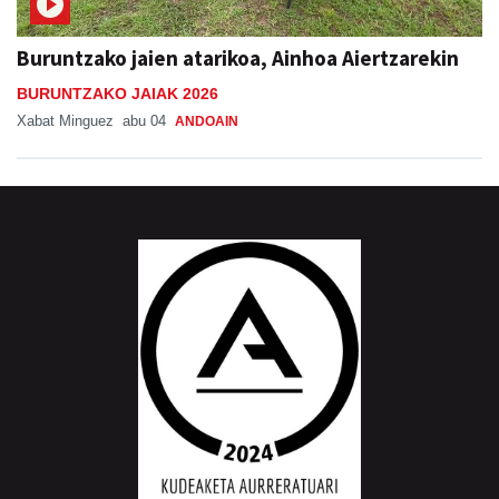
Buruntzako jaien atarikoa, Ainhoa Aiertzarekin
BURUNTZAKO JAIAK 2026
Xabat Minguez
abu 04
ANDOAIN