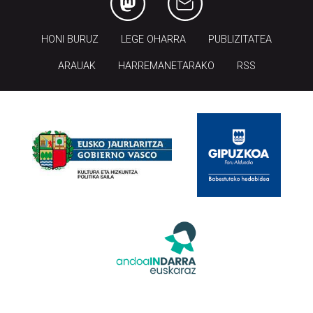
HONI BURUZ
LEGE OHARRA
PUBLIZITATEA
ARAUAK
HARREMANETARAKO
RSS