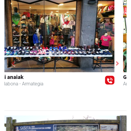
Previous
Next
GF akademia
Andoain
- Akademiak