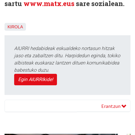
sartu
www.matx.eus
sare sozialean.
KIROLA
AIURRI hedabideak eskualdeko nortasun hitzak
jaso eta zabaltzen ditu. Harpidedun eginda, tokiko
albisteak euskaraz lantzen dituen komunikabidea
babestuko duzu.
Egin AIURRIkide!
Erantzun