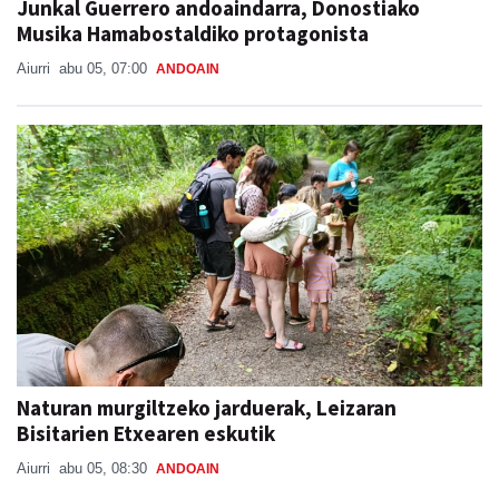
Junkal Guerrero andoaindarra, Donostiako
Musika Hamabostaldiko protagonista
Aiurri
abu 05, 07:00
ANDOAIN
Naturan murgiltzeko jarduerak, Leizaran
Bisitarien Etxearen eskutik
Aiurri
abu 05, 08:30
ANDOAIN