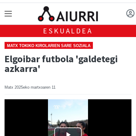
ESKUALDEA
MATX TOKIKO KIROLARIEN SARE SOZIALA
Elgoibar futbola 'galdetegi
azkarra'
Matx
2025eko martxoaren 11