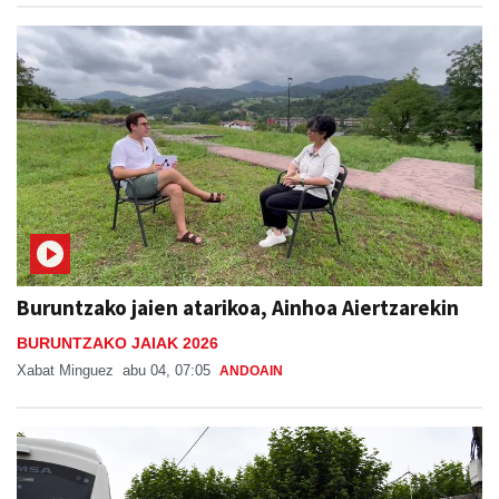
Buruntzako jaien atarikoa, Ainhoa Aiertzarekin
BURUNTZAKO JAIAK 2026
Xabat Minguez
abu 04, 07:05
ANDOAIN