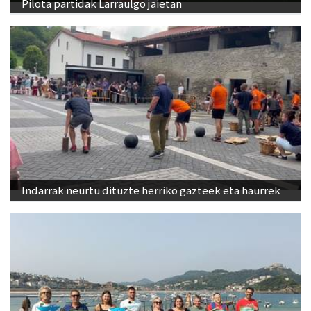
Pilota partidak Larraulgo jaietan
Indarrak neurtu dituzte herriko gazteek eta haurrek