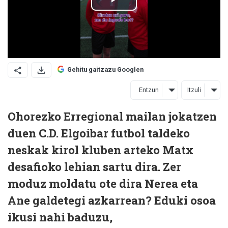
Gehitu gaitzazu Googlen
Entzun
Itzuli
Ohorezko Erregional mailan jokatzen
duen C.D.
Elgoibar
futbol taldeko
neskak kirol kluben arteko Matx
desafioko lehian sartu dira. Zer
moduz moldatu ote dira Nerea eta
Ane galdetegi azkarrean? Eduki osoa
ikusi nahi baduzu,