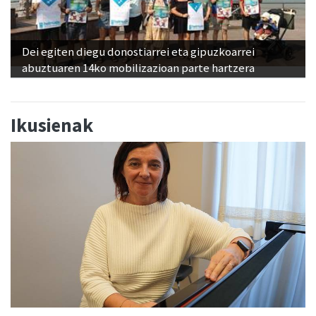
Dei egiten diegu donostiarrei eta gipuzkoarrei
abuztuaren 14ko mobilizazioan parte hartzera
Ikusienak