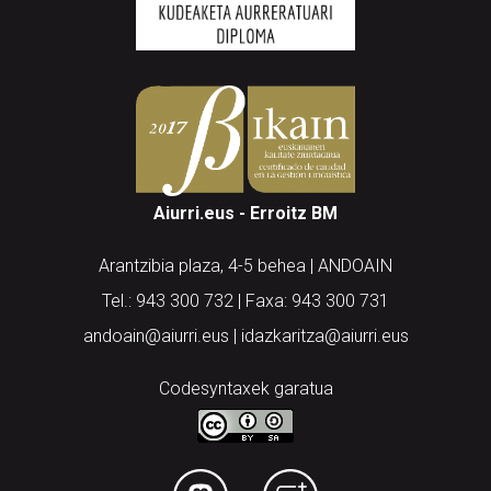
Aiurri.eus - Erroitz BM
Arantzibia plaza, 4-5 behea | ANDOAIN
Tel.: 943 300 732 | Faxa: 943 300 731
andoain@aiurri.eus | idazkaritza@aiurri.eus
Codesyntaxek garatua