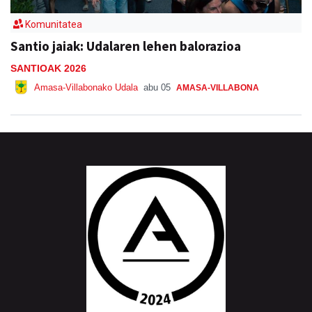
Komunitatea
Santio jaiak: Udalaren lehen balorazioa
SANTIOAK 2026
Amasa-Villabonako Udala
abu 05
AMASA-VILLABONA