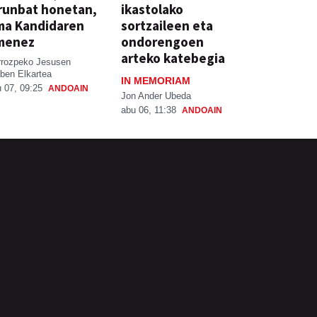
runbat honetan,
ikastolako
ma Kandidaren
sortzaileen eta
menez
ondorengoen
arteko katebegia
rrozpeko Jesusen
ben Elkartea
IN MEMORIAM
 07, 09:25
ANDOAIN
Jon Ander Ubeda
abu 06, 11:38
ANDOAIN