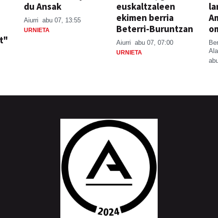
du Ansak
euskaltzaleen
la
ekimen berria
A
Aiurri
abu 07, 13:55
Beterri-Buruntzan
o
URNIETA
t"
Aiurri
abu 07, 07:00
Be
Ala
URNIETA
abu