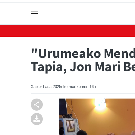
"Urumeako Mendia
Tapia, Jon Mari Be
Xabier Lasa
2025eko martxoaren 16a