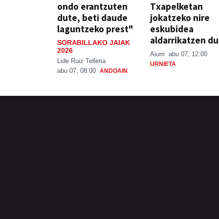
ondo erantzuten
Txapelketan
dute, beti daude
jokatzeko nire
laguntzeko prest"
eskubidea
aldarrikatzen du
SORABILLAKO JAIAK
2026
Aiurri
abu 07, 12:00
Lide Ruiz Telleria
URNIETA
abu 07, 08:00
ANDOAIN