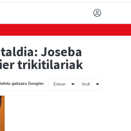
taldia: Joseba
er trikitilariak
Gehitu gaitzazu Googlen
Entzun
Itzuli