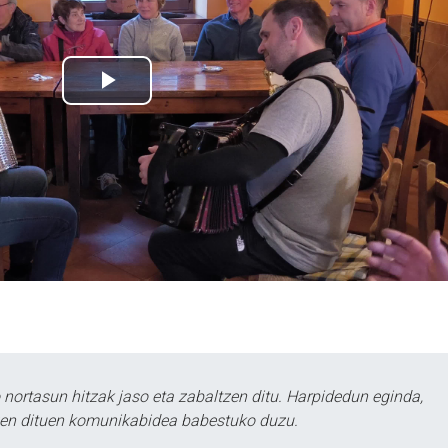
ortasun hitzak jaso eta zabaltzen ditu. Harpidedun eginda,
tzen dituen komunikabidea babestuko duzu.