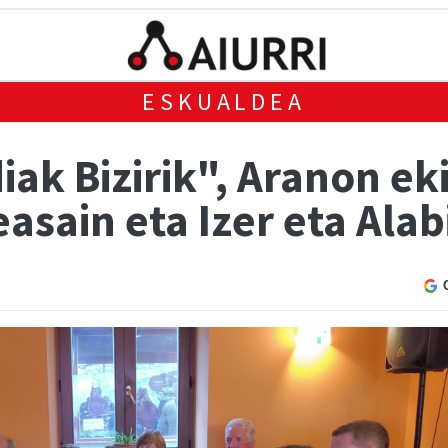
ESKUALDEA
k Bizirik", Aranon eki
asain eta Izer eta Alabi