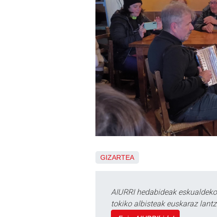
GIZARTEA
AIURRI hedabideak eskualdeko n
tokiko albisteak euskaraz lan