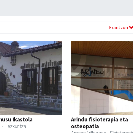
Erantzun
usu Ikastola
Arindu fisioterapia eta
osteopatia
l
- Hezkuntza