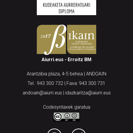
Aiurri.eus - Erroitz BM
Arantzibia plaza, 4-5 behea | ANDOAIN
Tel.: 943 300 732 | Faxa: 943 300 731
andoain@aiurri.eus | idazkaritza@aiurri.eus
Codesyntaxek garatua