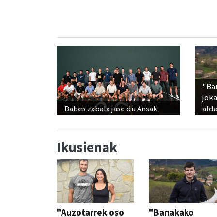
"Ba
jok
Babes zabala jaso du Ansak
alda
Ikusienak
"Auzotarrek oso
"Banakako