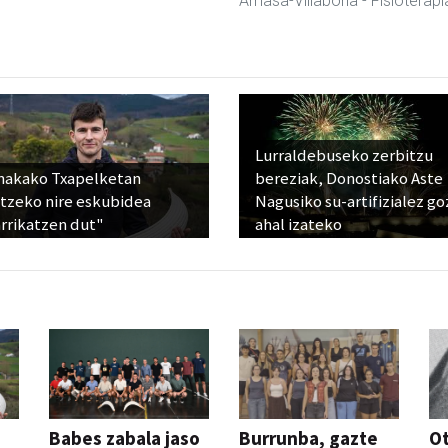
Amasa-Villabona
- Fisioterapi
Lurraldebuseko zerbitzu
nakako Txapelketan
bereziak, Donostiako Aste
atzeko nire eskubidea
Nagusiko su-artifizialez g
rrikatzen dut"
ahal izateko
Babes zabala jaso
Burrunba, gazte
Ot