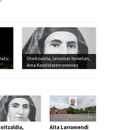
a
ozatu
Otoitzaldia, larunbat honetan,
Ama Kandidaren omenez
oitzaldia,
Aita Larramendi