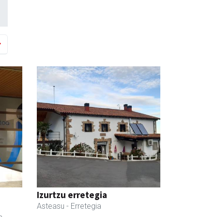
Izurtzu erretegia
Asteasu
- Erretegia