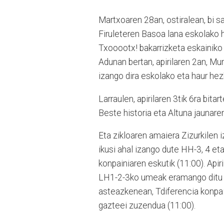
Martxoaren 28an, ostiralean, bi s
Firuleteren Basoa lana eskolako h
Txooootx! bakarrizketa eskainiko 
Adunan bertan, apirilaren 2an, Mu
izango dira eskolako eta haur hez
Larraulen, apirilaren 3tik 6ra bita
Beste historia eta Altuna jaunare
Eta zikloaren amaiera Zizurkilen 
ikusi ahal izango dute HH-3, 4 et
konpainiaren eskutik (11:00). Api
LH1-2-3ko umeak eramango ditu ir
asteazkenean, Tdiferencia konpai
gazteei zuzendua (11:00).