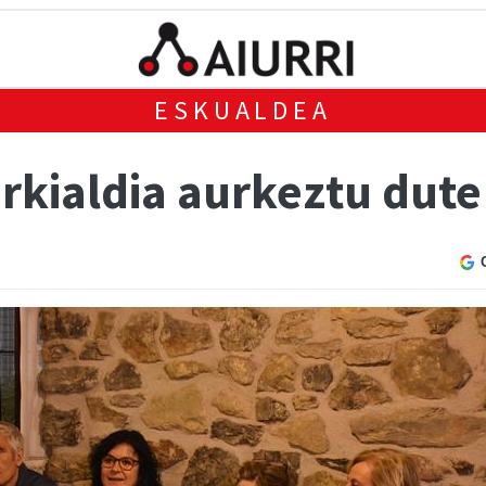
ESKUALDEA
rkialdia aurkeztu dute