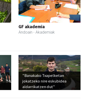
GF akademia
Andoain
- Akademiak
"Banakako Txapelketan
jokatzeko nire eskubidea
aldarrikatzen dut"