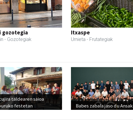
i gozotegia
Itxaspe
in
- Gozotegiak
Urnieta
- Frutategiak
ujira taldearen saioa
buruko festetan
Babes zabala jaso du Ansak