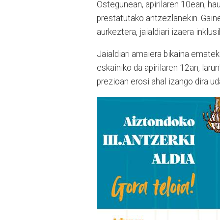
Ostegunean, apirilaren 10ean, haur
prestatutako antzezlanekin. Gaine
aurkeztera, jaialdiari izaera inkl
Jaialdiari amaiera bikaina emate
eskainiko da apirilaren 12an, lar
prezioan erosi ahal izango dira u