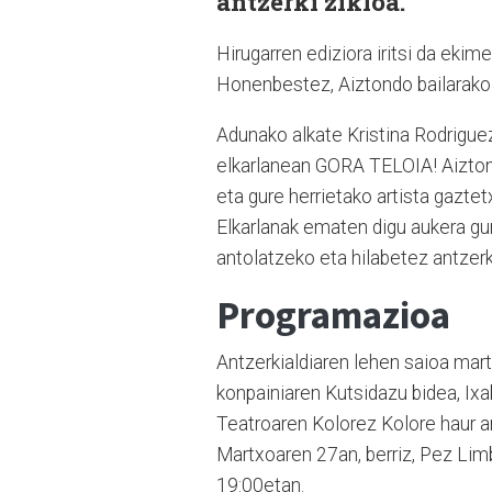
antzerki zikloa.
Hirugarren ediziora iritsi da ekime
Honenbestez, Aiztondo bailarako b
Adunako alkate Kristina Rodrigue
elkarlanean GORA TELOIA! Aiztond
eta gure herrietako artista gazte
Elkarlanak ematen digu aukera gu
antolatzeko eta hilabetez antzerki
Programazioa
Antzerkialdiaren lehen saioa mart
konpainiaren Kutsidazu bidea, Ixa
Teatroaren Kolorez Kolore haur a
Martxoaren 27an, berriz, Pez Lim
19:00etan.