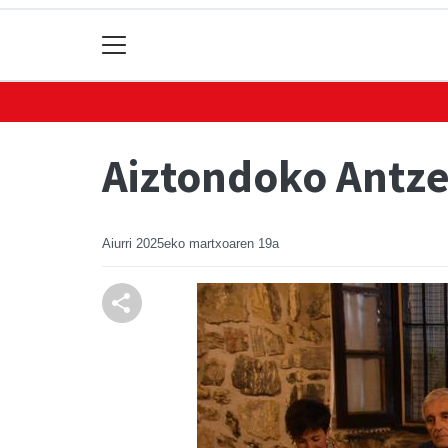
Aiztondoko Antze
Aiurri
2025eko martxoaren 19a