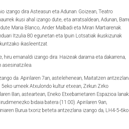
aio izango dira Asteasun eta Adunan. Goizean, Teatro
aurrek ikusi ahal izango dute, eta arratsaldean, Adunan, Barr
dute Maria Blanco, Ander Malbadi eta Mirari Martiarenak.
nduari Itzulia 80 egunetan eta Ipuin Lotsatiak ikuskizunak
kuntzako ikasleentzat.
rte, hiru emanaldi izango dira: Haizeak darama eta dakarrena,
n asesinatzilea.
izango da. Apirilaren 7an, astelehenean, Maitatzen antzezlan
a 5eko umeek Atxulondo kultur etxean, Zirkun Zirko
rilaren 8an, asteartean, Eneko Etxebarrietaren Espazioa lanak
udimenezko bidaia batera (11:00). Apirilaren 9an,
niaren Burua txoriz beteta antzezlana izango da, LH4-5-6ko