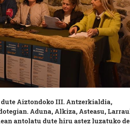
dute Aiztondoko III. Antzerkialdia,
otegian. Aduna, Alkiza, Asteasu, Larrau
nean antolatu dute hiru astez luzatuko d