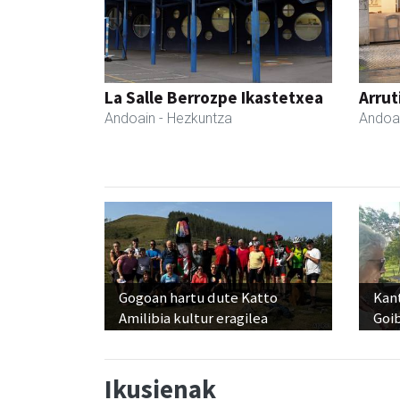
La Salle Berrozpe Ikastetxea
Arrut
Andoain
- Hezkuntza
Andoa
Gogoan hartu dute Katto
Kant
Amilibia kultur eragilea
Goi
Ikusienak