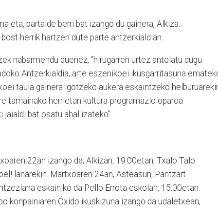
na eta, partaide berri bat izango du gainera, Alkiza.
ost herrik hartzen dute parte antzerkialdian.
zek nabarmendu duenez, “hirugarren urtez antolatu dugu
oko Antzerkialdia, arte eszenikoei ikusgarritasuna ematek
txoei taula gainera igotzeko aukera eskaintzeko helburuareki
re tamainako herrietan kultura-programazio oparoa
 jaialdi bat osatu ahal izateko”.
xoaren 22an izango da, Alkizan, 19:00etan, Txalo Talo
bel! lanarekin. Martxoaren 24an, Asteasun, Pantzart
ntzezlana eskainiko da Pello Errota eskolan, 15:00etan.
bo konpainiaren Óxido ikuskizuna izango da udaletxean,