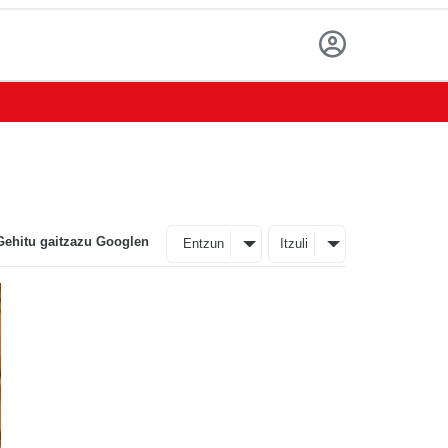
Gehitu gaitzazu Googlen
Entzun
Itzuli