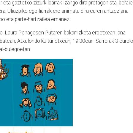
 eta gaztetxo zizurkildarrak izango dira protagonista, beraie
ra, Uliazpiko egoiliarrak ere animatu dira euren antzezlana
usibo eta parte-hartzailea emanez.
ko, Laura Penagosen Putaren bakarrizketa eroetxean lana
unbatean, Atxulondo kultur etxean, 19:30ean. Sarrerak 3 eurok
dal-bulegoetan.