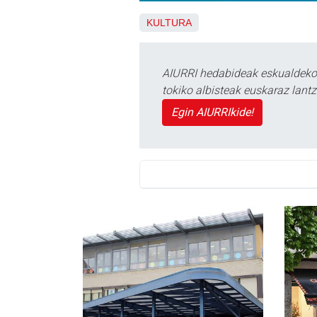
KULTURA
AIURRI hedabideak eskualdeko n
tokiko albisteak euskaraz lan
Egin AIURRIkide!