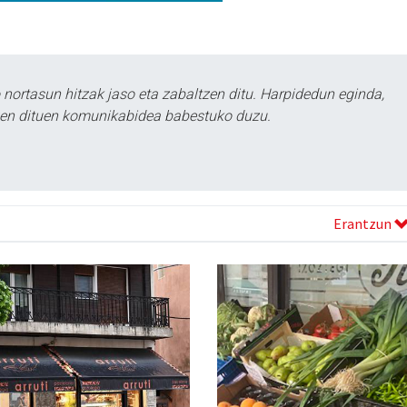
ortasun hitzak jaso eta zabaltzen ditu. Harpidedun eginda,
tzen dituen komunikabidea babestuko duzu.
Erantzun