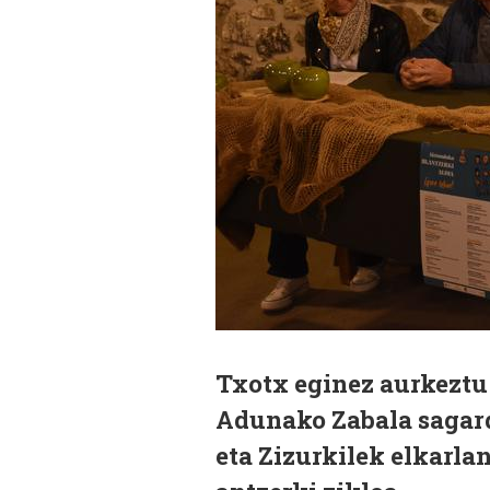
Txotx eginez aurkeztu 
Adunako Zabala sagard
eta Zizurkilek elkarla