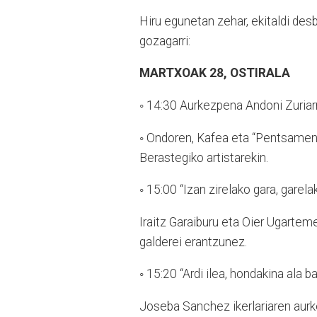
Hiru egunetan zehar, ekitaldi des
gozagarri:
MARTXOAK 28, OSTIRALA
◦ 14:30 Aurkezpena Andoni Zuriarr
◦ Ondoren, Kafea eta “Pentsamend
Berastegiko artistarekin.
◦ 15:00 “Izan zirelako gara, garela
Iraitz Garaiburu eta Oier Ugarteme
galderei erantzunez.
◦ 15:20 “Ardi ilea, hondakina ala b
Joseba Sanchez ikerlariaren aur