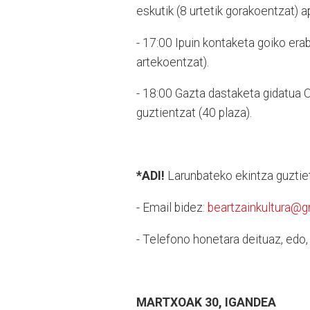
eskutik (8 urtetik gorakoentzat) a
- 17:00 Ipuin kontaketa goiko era
artekoentzat).
- 18:00 Gazta dastaketa gidatua Or
guztientzat (40 plaza).
*ADI!
Larunbateko ekintza guztiet
- Email bidez:
beartzainkultura@
- Telefono honetara deituaz, ed
MARTXOAK 30, IGANDEA