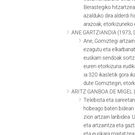
Berastegiko hitzartzea
azalduko dira alderdi hi
arazoak, etorkizuneko 
ANE GARTZIANDIA (1973, D
Ane, Gomiztegi artzain
ezagutu eta elkarbanat
euskarri sendoak sortz
euren etorkizuna irudik
ia 320 ikasletik gora 
dute Gomiztegin, etork
ARITZ GANBOA DE MIGEL (1
Telebista eta sareetan
hobeago baten bidean. 
zion artzain lanbidea. 
eta artzaintza eta gaz
eta euskara maitatzeaz 