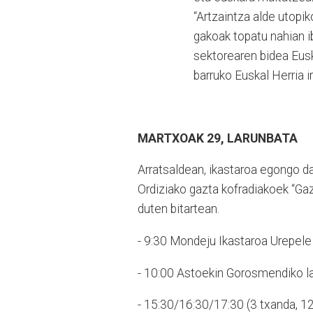
“Artzaintza alde utopi
gakoak topatu nahian ib
sektorearen bidea Euska
barruko Euskal Herria 
MARTXOAK 29, LARUNBATA
Arratsaldean, ikastaroa egongo da 
Ordiziako gazta kofradiakoek “Ga
duten bitartean.
- 9:30 Mondeju Ikastaroa Urepele 
- 10:00 Astoekin Gorosmendiko lar
- 15:30/16:30/17:30 (3 txanda, 12 