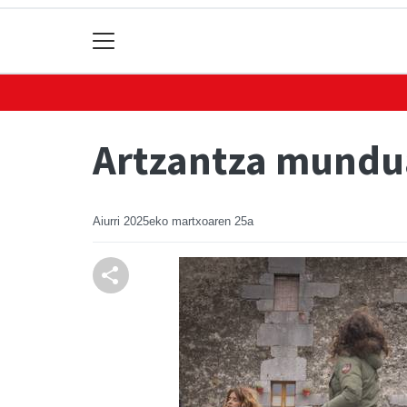
Artzantza mundua
Aiurri
2025eko martxoaren 25a