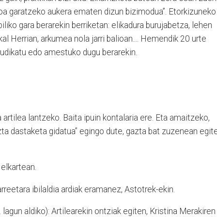
koa garatzeko aukera ematen dizun bizimodua”. Etorkizuneko
iliko gara berarekin berriketan: elikadura burujabetza, lehen
l Herrian, arkumea nola jarri balioan.... Hemendik 20 urte
irudikatu edo amestuko dugu berarekin.
artilea lantzeko. Baita ipuin kontalaria ere. Eta amaitzeko,
zta dastaketa gidatua” egingo dute, gazta bat zuzenean egit
elkartean.
reetara ibilaldia ardiak eramanez, Astotrek-ekin.
lagun aldiko): Artilearekin ontziak egiten, Kristina Merakiren