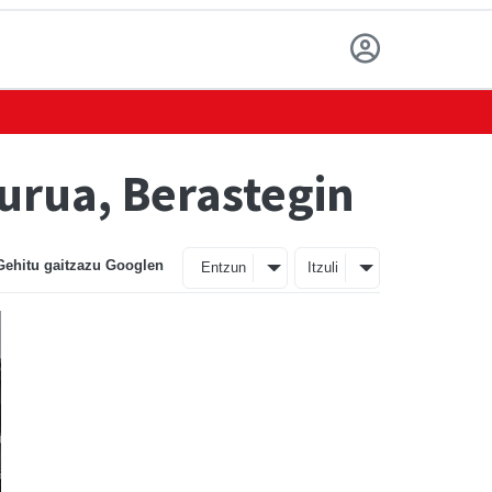
urua, Berastegin
Gehitu gaitzazu Googlen
Entzun
Itzuli