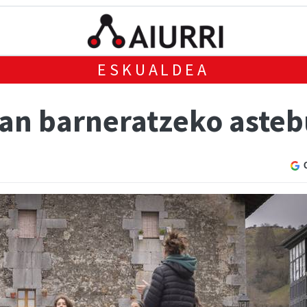
ESKUALDEA
n barneratzeko asteb