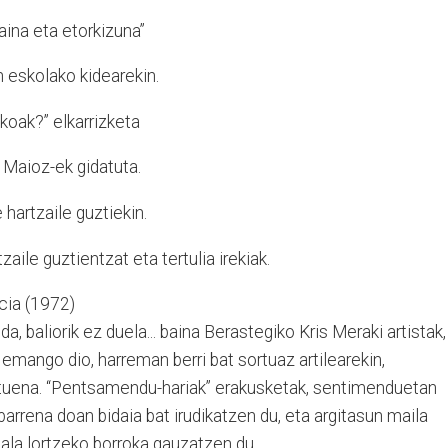
aina eta etorkizuna”
 eskolako kidearekin.
koak?” elkarrizketa
 Maioz-ek gidatuta.
 hartzaile guztiekin.
zaile guztientzat eta tertulia irekiak.
cia (1972)
a, baliorik ez duela... baina Berastegiko Kris Meraki artistak,
emango dio, harreman berri bat sortuaz artilearekin,
aituena. “Pentsamendu-hariak” erakusketak, sentimenduetan
rrena doan bidaia bat irudikatzen du, eta argitasun maila
la lortzeko borroka gauzatzen du.