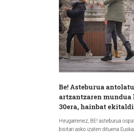
Be! Asteburua antolatu
artzantzaren mundua 
30era, hainbat ekitaldi
Hirugarrenez, BE! asteburua ospa
bisitari asko izaten dituena Euskal