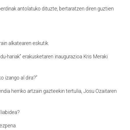
berdinak antolatuko dituzte, bertaratzen diren guztien
ain alkatearen eskutik.
u-hariak” erakusketaren inaugurazioa Kris Meraki
ko izango al dira?”
ndia herriko artzain gazteekin tertulia, Josu Ozaitaren
aliabidea?
kezpena.