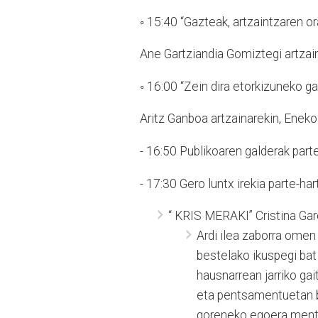
◦ 15:40 “Gazteak, artzaintzaren or
Ane Gartziandia Gomiztegi artzain
◦ 16:00 “Zein dira etorkizuneko ga
Aritz Ganboa artzainarekin, Eneko
- 16:50 Publikoaren galderak parte
- 17:30 Gero luntx irekia parte-hart
“ KRIS MERAKI” Cristina Gar
Ardi ilea zaborra omen d
bestelako ikuspegi bat 
hausnarrean jarriko g
eta pentsamentuetan ba
goreneko egoera menta