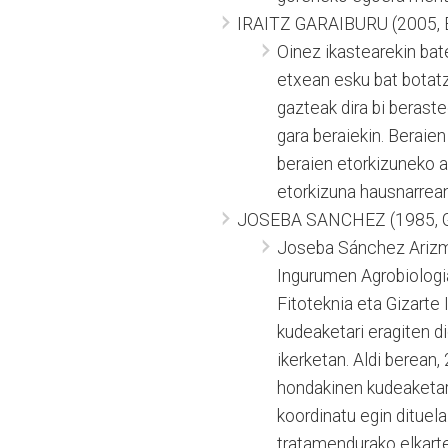
IRAITZ GARAIBURU (2005, 
Oinez ikastearekin bat
etxean esku bat botatze
gazteak dira bi beraste
gara beraiekin. Beraie
beraien etorkizuneko a
etorkizuna hausnarrean 
JOSEBA SANCHEZ (1985, G
Joseba Sánchez Arizme
Ingurumen Agrobiologia
Fitoteknia eta Gizarte 
kudeaketari eragiten d
ikerketan. Aldi berean
hondakinen kudeaketare
koordinatu egin dituela
tratamendurako elkarte