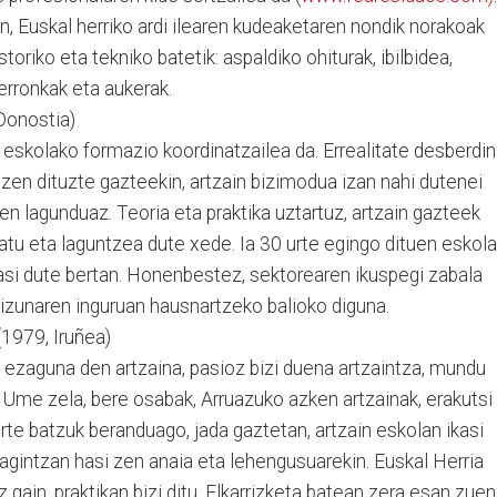
n, Euskal herriko ardi ilearen kudeaketaren nondik norakoak
storiko eta tekniko batetik: aspaldiko ohiturak, ibilbidea,
erronkak eta aukerak.
onostia)
 eskolako formazio koordinatzailea da. Errealitate desberdi
zen dituzte gazteekin, artzain bizimodua izan nahi dutenei
en lagunduaz. Teoria eta praktika uztartuz, artzain gazteek
atu eta laguntzea dute xede. Ia 30 urte egingo dituen eskola
ikasi dute bertan. Honenbestez, sektorearen ikuspegi zabala
izunaren inguruan hausnartzeko balioko diguna.
979, Iruñea)
 ezaguna den artzaina, pasioz bizi duena artzaintza, mundu
Ume zela, bere osabak, Arruazuko azken artzainak, erakutsi
Urte batzuk beranduago, jada gaztetan, artzain eskolan ikasi
tagintzan hasi zen anaia eta lehengusuarekin. Euskal Herria
gain, praktikan bizi ditu. Elkarrizketa batean zera esan zuen