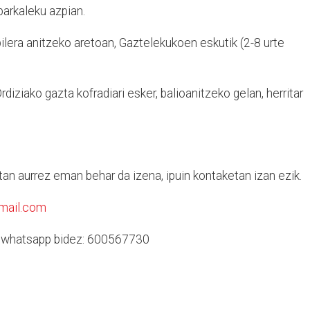
parkaleku azpian.
bilera anitzeko aretoan, Gaztelekukoen eskutik (2-8 urte
diziako gazta kofradiari esker, balioanitzeko gelan, herritar
an aurrez eman behar da izena, ipuin kontaketan izan ezik.
gmail.com
o, whatsapp bidez: 600567730