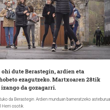
 ohi dute Berastegin, ardien eta
hobeto ezagutzeko. Martxoaren 28tik
 izango da gozagarri.
tuko da Berastegin. Ardien munduan barneratzeko asteburua
 Herri osotik.