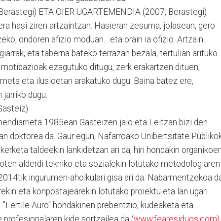
Berastegi) ETA OIER UGARTEMENDIA (2007, Berastegi)
era hasi ziren artzaintzan. Hasieran zesuma, jolasean, gero
ko, ondoren afizio moduan... eta orain ia ofizio. Artzain
giarrak, eta taberna bateko terrazan bezala, tertulian arituko
n motibazioak ezagutuko ditugu, zerk erakartzen dituen,
mets eta ilusioetan arakatuko dugu. Baina batez ere,
jarriko dugu.
asteiz)
ndiarrieta 1985ean Gasteizen jaio eta Leitzan bizi den
n doktorea da. Gaur egun, Nafarroako Unibertsitate Publiko
Ikerketa taldeekin lankidetzan ari da, hiri hondakin organikoe
ioten alderdi tekniko eta sozialekin lotutako metodologiaren
, 2014tik ingurumen-aholkulari gisa ari da. Nabarmentzekoa d
kin eta konpostajearekin lotutako proiektu eta lan ugari
. "Fertile Auro" hondakinen prebentzio, kudeaketa eta
 profesionalaren kide sortzailea da (
www.fearesiduos.com)
.