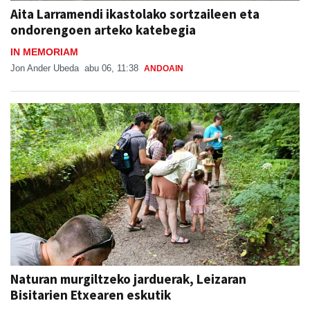
Aita Larramendi ikastolako sortzaileen eta
ondorengoen arteko katebegia
IN MEMORIAM
Jon Ander Ubeda
abu 06, 11:38
ANDOAIN
Naturan murgiltzeko jarduerak, Leizaran
Bisitarien Etxearen eskutik