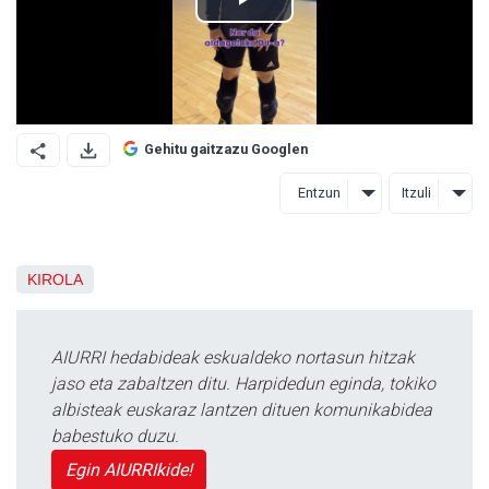
Gehitu gaitzazu Googlen
Entzun
Itzuli
KIROLA
AIURRI hedabideak eskualdeko nortasun hitzak
jaso eta zabaltzen ditu. Harpidedun eginda, tokiko
albisteak euskaraz lantzen dituen komunikabidea
babestuko duzu.
Egin AIURRIkide!