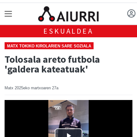
ESKUALDEA
MATX TOKIKO KIROLARIEN SARE SOZIALA
Tolosala areto futbola
'galdera kateatuak'
Matx
2025eko martxoaren 27a