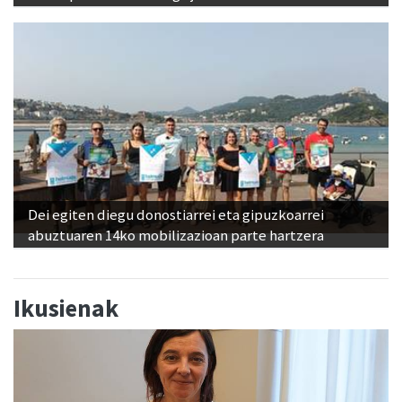
Dei egiten diegu donostiarrei eta gipuzkoarrei
abuztuaren 14ko mobilizazioan parte hartzera
Ikusienak