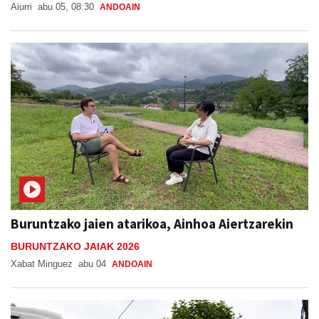
Aiurri
abu 05, 08:30
ANDOAIN
Buruntzako jaien atarikoa, Ainhoa Aiertzarekin
BURUNTZAKO JAIAK 2026
Xabat Minguez
abu 04
ANDOAIN