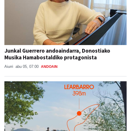
Junkal Guerrero andoaindarra, Donostiako
Musika Hamabostaldiko protagonista
Aiurri
abu 05, 07:00
ANDOAIN