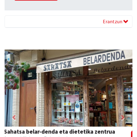
Erantzun
Previous
Next
Keinu euskal jantziak