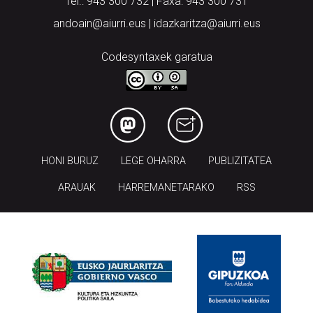
Tel.: 943 300 732 | Faxa: 943 300 731
andoain@aiurri.eus | idazkaritza@aiurri.eus
Codesyntaxek garatua
HONI BURUZ
LEGE OHARRA
PUBLIZITATEA
ARAUAK
HARREMANETARAKO
RSS