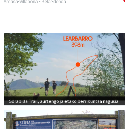
Andoain
- Arropa-dendak
Sorabilla Trail, aurtengo jaietako berrikuntza nagusia