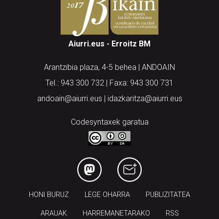
Aiurri.eus - Erroitz BM
Arantzibia plaza, 4-5 behea | ANDOAIN
Tel.: 943 300 732 | Faxa: 943 300 731
andoain@aiurri.eus | idazkaritza@aiurri.eus
Codesyntaxek garatua
HONI BURUZ
LEGE OHARRA
PUBLIZITATEA
ARAUAK
HARREMANETARAKO
RSS