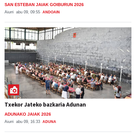
SAN ESTEBAN JAIAK GOIBURUN 2026
Aiurri
abu 09, 09:55
ANDOAIN
Txekor Jateko bazkaria Adunan
ADUNAKO JAIAK 2026
Aiurri
abu 09, 16:33
ADUNA