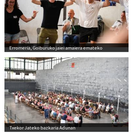
Erromeria, Goiburuko jaiei amaiera emateko
Txekor Jateko bazkaria Adunan