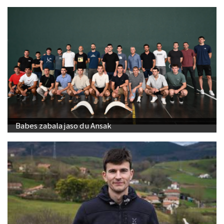
Babes zabala jaso du Ansak