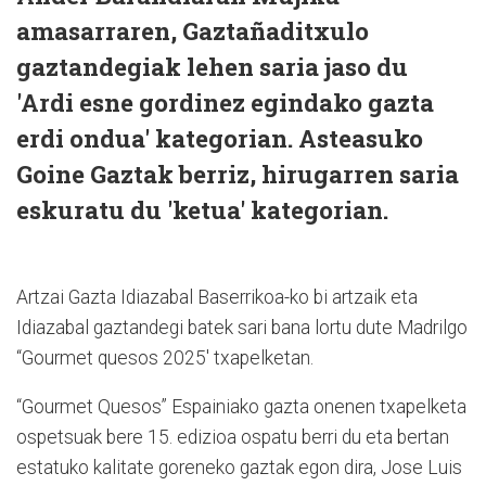
amasarraren, Gaztañaditxulo
gaztandegiak lehen saria jaso du
'Ardi esne gordinez egindako gazta
erdi ondua' kategorian. Asteasuko
Goine Gaztak berriz, hirugarren saria
eskuratu du 'ketua' kategorian.
Artzai Gazta Idiazabal Baserrikoa-ko bi artzaik eta
Idiazabal gaztandegi batek sari bana lortu dute Madrilgo
“Gourmet quesos 2025' txapelketan.
“Gourmet Quesos” Espainiako gazta onenen txapelketa
ospetsuak bere 15. edizioa ospatu berri du eta bertan
estatuko kalitate goreneko gaztak egon dira, Jose Luis