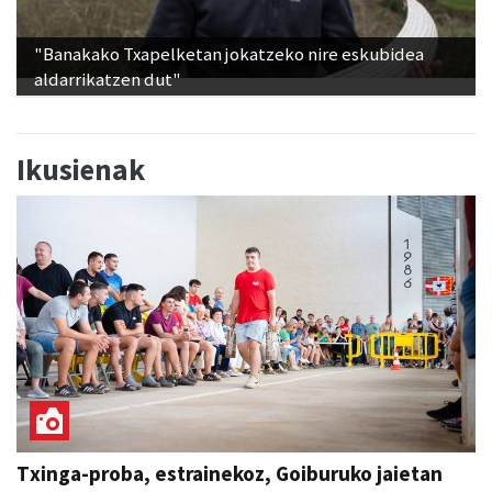
"Banakako Txapelketan jokatzeko nire eskubidea
aldarrikatzen dut"
Ikusienak
Txinga-proba, estrainekoz, Goiburuko jaietan