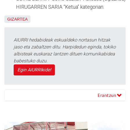
HIRUGARREN SARIA “Ketua” kategorian.
GIZARTEA
AIURRI hedabideak eskualdeko nortasun hitzak
jaso eta zabaltzen ditu. Harpidedun eginda, tokiko
albisteak euskaraz lantzen dituen komunikabidea
babestuko duzu.
Egin AIURRIkide!
Erantzun