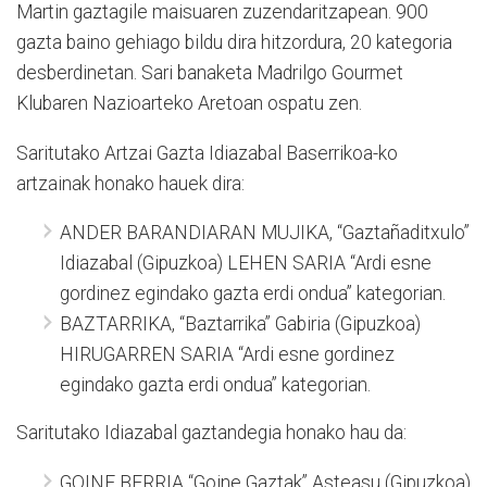
Martin gaztagile maisuaren zuzendaritzapean. 900
gazta baino gehiago bildu dira hitzordura, 20 kategoria
desberdinetan. Sari banaketa Madrilgo Gourmet
Klubaren Nazioarteko Aretoan ospatu zen.
Saritutako Artzai Gazta Idiazabal Baserrikoa-ko
artzainak honako hauek dira:
ANDER BARANDIARAN MUJIKA, “Gaztañaditxulo”
Idiazabal (Gipuzkoa) LEHEN SARIA “Ardi esne
gordinez egindako gazta erdi ondua” kategorian.
BAZTARRIKA, “Baztarrika” Gabiria (Gipuzkoa)
HIRUGARREN SARIA “Ardi esne gordinez
egindako gazta erdi ondua” kategorian.
Saritutako Idiazabal gaztandegia honako hau da:
GOINE BERRIA “Goine Gaztak” Asteasu (Gipuzkoa)