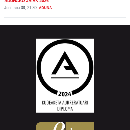
ADUNAKO JAIAK 2026
Joni
abu 08, 21:30
ADUNA