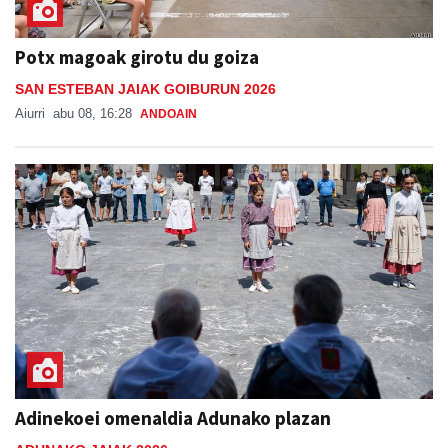
Potx magoak girotu du goiza
SAN ESTEBAN JAIAK GOIBURUN 2026
Aiurri
abu 08, 16:28
ANDOAIN
Adinekoei omenaldia Adunako plazan