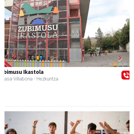
Previous
Next
Danena taberna
Andoain
-