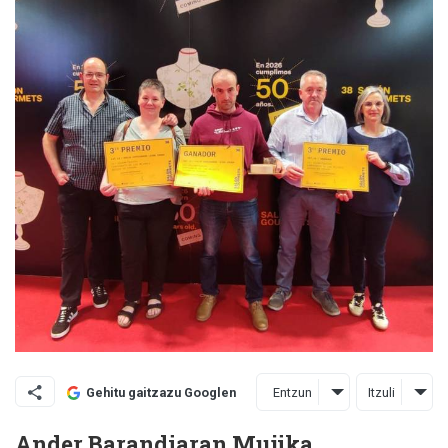
Entzun
Itzuli
Gehitu gaitzazu Googlen
Ander Barandiaran Mujika