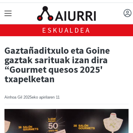
ESKUALDEA
Gaztañaditxulo eta Goine
gaztak sarituak izan dira
“Gourmet quesos 2025'
txapelketan
Ainhoa Gil
2025eko apirilaren 11